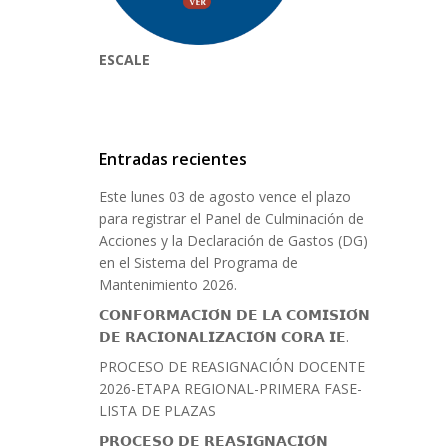
ESCALE
Entradas recientes
Este lunes 03 de agosto vence el plazo
para registrar el Panel de Culminación de
Acciones y la Declaración de Gastos (DG)
en el Sistema del Programa de
Mantenimiento 2026.
𝗖𝗢𝗡𝗙𝗢𝗥𝗠𝗔𝗖𝗜𝗢́𝗡 𝗗𝗘 𝗟𝗔 𝗖𝗢𝗠𝗜𝗦𝗜𝗢́𝗡
𝗗𝗘 𝗥𝗔𝗖𝗜𝗢𝗡𝗔𝗟𝗜𝗭𝗔𝗖𝗜𝗢́𝗡 𝗖𝗢𝗥𝗔 𝗜𝗘.
PROCESO DE REASIGNACIÓN DOCENTE
2026-ETAPA REGIONAL-PRIMERA FASE-
LISTA DE PLAZAS
𝗣𝗥𝗢𝗖𝗘𝗦𝗢 𝗗𝗘 𝗥𝗘𝗔𝗦𝗜𝗚𝗡𝗔𝗖𝗜𝗢́𝗡