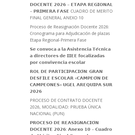
𝗗𝗢𝗖𝗘𝗡𝗧𝗘 𝟮𝟬𝟮𝟲 – 𝗘𝗧𝗔𝗣𝗔 𝗥𝗘𝗚𝗜𝗢𝗡𝗔𝗟
– 𝗣𝗥𝗜𝗠𝗘𝗥𝗔 𝗙𝗔𝗦𝗘 CUADRO DE MERITO
FINAL GENERAL ANEXO 10
Proceso de Reasignación Docente 2026:
Cronograma para Adjudicación de plazas
Etapa Regional-Primera Fase
𝗦𝗲 𝗰𝗼𝗻𝘃𝗼𝗰𝗮 𝗮 𝗹𝗮 𝗔𝘀𝗶𝘀𝘁𝗲𝗻𝗰𝗶𝗮 𝗧𝗲́𝗰𝗻𝗶𝗰𝗮
𝗮 𝗱𝗶𝗿𝗲𝗰𝘁𝗼𝗿𝗲𝘀 𝗱𝗲 𝗜𝗜𝗘𝗘 𝗳𝗼𝗰𝗮𝗹𝗶𝘇𝗮𝗱𝗮𝘀
𝗽𝗼𝗿 𝗰𝗼𝗻𝘃𝗶𝘃𝗲𝗻𝗰𝗶𝗮 𝗲𝘀𝗰𝗼𝗹𝗮𝗿
𝗥𝗢𝗟 𝗗𝗘 𝗣𝗔𝗥𝗧𝗜𝗖𝗜𝗣𝗔𝗖𝗜𝗢́𝗡: 𝗚𝗥𝗔𝗡
𝗗𝗘𝗦𝗙𝗜𝗟𝗘 𝗘𝗦𝗖𝗢𝗟𝗔𝗥 «𝗖𝗔𝗠𝗣𝗘𝗢́𝗡 𝗗𝗘
𝗖𝗔𝗠𝗣𝗘𝗢𝗡𝗘𝗦» 𝗨𝗚𝗘𝗟 𝗔𝗥𝗘𝗤𝗨𝗜𝗣𝗔 𝗦𝗨𝗥
𝟮𝟬𝟮𝟲
PROCESO DE CONTRATO DOCENTE
2026, MODALIDAD: PRUEBA ÚNICA
NACIONAL (PUN)
𝗣𝗥𝗢𝗖𝗘𝗦𝗢 𝗗𝗘 𝗥𝗘𝗔𝗦𝗜𝗚𝗡𝗔𝗖𝗜𝗢́𝗡
𝗗𝗢𝗖𝗘𝗡𝗧𝗘 𝟮𝟬𝟮𝟲: 𝗔𝗻𝗲𝘅𝗼 𝟭𝟬 – 𝗖𝘂𝗮𝗱𝗿𝗼