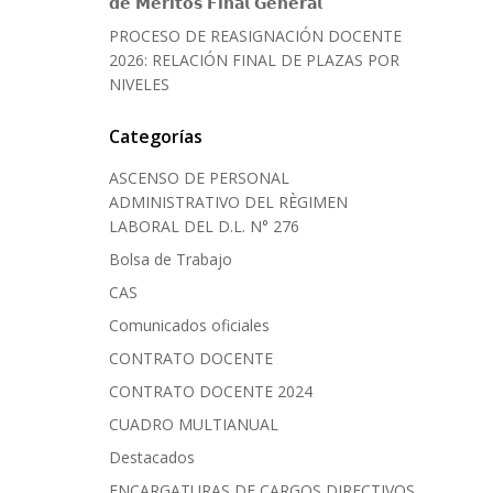
𝗱𝗲 𝗠𝗲́𝗿𝗶𝘁𝗼𝘀 𝗙𝗶𝗻𝗮𝗹 𝗚𝗲𝗻𝗲𝗿𝗮𝗹
PROCESO DE REASIGNACIÓN DOCENTE
2026: RELACIÓN FINAL DE PLAZAS POR
NIVELES
Categorías
ASCENSO DE PERSONAL
ADMINISTRATIVO DEL RÈGIMEN
LABORAL DEL D.L. N° 276
Bolsa de Trabajo
CAS
Comunicados oficiales
CONTRATO DOCENTE
CONTRATO DOCENTE 2024
CUADRO MULTIANUAL
Destacados
ENCARGATURAS DE CARGOS DIRECTIVOS