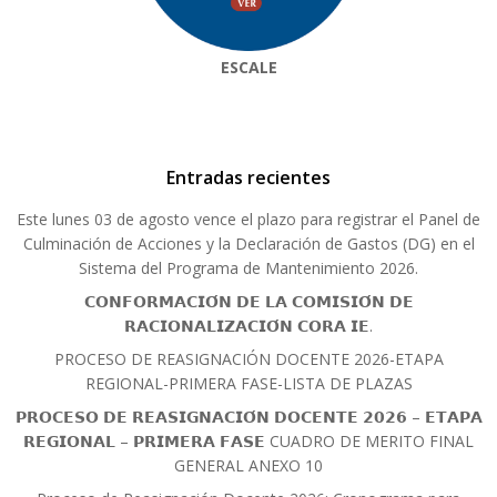
ESCALE
Entradas recientes
Este lunes 03 de agosto vence el plazo para registrar el Panel de
Culminación de Acciones y la Declaración de Gastos (DG) en el
Sistema del Programa de Mantenimiento 2026.
𝗖𝗢𝗡𝗙𝗢𝗥𝗠𝗔𝗖𝗜𝗢́𝗡 𝗗𝗘 𝗟𝗔 𝗖𝗢𝗠𝗜𝗦𝗜𝗢́𝗡 𝗗𝗘
𝗥𝗔𝗖𝗜𝗢𝗡𝗔𝗟𝗜𝗭𝗔𝗖𝗜𝗢́𝗡 𝗖𝗢𝗥𝗔 𝗜𝗘.
PROCESO DE REASIGNACIÓN DOCENTE 2026-ETAPA
REGIONAL-PRIMERA FASE-LISTA DE PLAZAS
𝗣𝗥𝗢𝗖𝗘𝗦𝗢 𝗗𝗘 𝗥𝗘𝗔𝗦𝗜𝗚𝗡𝗔𝗖𝗜𝗢́𝗡 𝗗𝗢𝗖𝗘𝗡𝗧𝗘 𝟮𝟬𝟮𝟲 – 𝗘𝗧𝗔𝗣𝗔
𝗥𝗘𝗚𝗜𝗢𝗡𝗔𝗟 – 𝗣𝗥𝗜𝗠𝗘𝗥𝗔 𝗙𝗔𝗦𝗘 CUADRO DE MERITO FINAL
GENERAL ANEXO 10