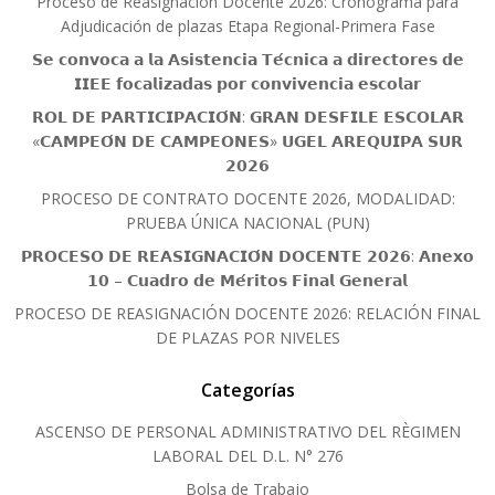
Proceso de Reasignación Docente 2026: Cronograma para
Adjudicación de plazas Etapa Regional-Primera Fase
𝗦𝗲 𝗰𝗼𝗻𝘃𝗼𝗰𝗮 𝗮 𝗹𝗮 𝗔𝘀𝗶𝘀𝘁𝗲𝗻𝗰𝗶𝗮 𝗧𝗲́𝗰𝗻𝗶𝗰𝗮 𝗮 𝗱𝗶𝗿𝗲𝗰𝘁𝗼𝗿𝗲𝘀 𝗱𝗲
𝗜𝗜𝗘𝗘 𝗳𝗼𝗰𝗮𝗹𝗶𝘇𝗮𝗱𝗮𝘀 𝗽𝗼𝗿 𝗰𝗼𝗻𝘃𝗶𝘃𝗲𝗻𝗰𝗶𝗮 𝗲𝘀𝗰𝗼𝗹𝗮𝗿
𝗥𝗢𝗟 𝗗𝗘 𝗣𝗔𝗥𝗧𝗜𝗖𝗜𝗣𝗔𝗖𝗜𝗢́𝗡: 𝗚𝗥𝗔𝗡 𝗗𝗘𝗦𝗙𝗜𝗟𝗘 𝗘𝗦𝗖𝗢𝗟𝗔𝗥
«𝗖𝗔𝗠𝗣𝗘𝗢́𝗡 𝗗𝗘 𝗖𝗔𝗠𝗣𝗘𝗢𝗡𝗘𝗦» 𝗨𝗚𝗘𝗟 𝗔𝗥𝗘𝗤𝗨𝗜𝗣𝗔 𝗦𝗨𝗥
𝟮𝟬𝟮𝟲
PROCESO DE CONTRATO DOCENTE 2026, MODALIDAD:
PRUEBA ÚNICA NACIONAL (PUN)
𝗣𝗥𝗢𝗖𝗘𝗦𝗢 𝗗𝗘 𝗥𝗘𝗔𝗦𝗜𝗚𝗡𝗔𝗖𝗜𝗢́𝗡 𝗗𝗢𝗖𝗘𝗡𝗧𝗘 𝟮𝟬𝟮𝟲: 𝗔𝗻𝗲𝘅𝗼
𝟭𝟬 – 𝗖𝘂𝗮𝗱𝗿𝗼 𝗱𝗲 𝗠𝗲́𝗿𝗶𝘁𝗼𝘀 𝗙𝗶𝗻𝗮𝗹 𝗚𝗲𝗻𝗲𝗿𝗮𝗹
PROCESO DE REASIGNACIÓN DOCENTE 2026: RELACIÓN FINAL
DE PLAZAS POR NIVELES
Categorías
ASCENSO DE PERSONAL ADMINISTRATIVO DEL RÈGIMEN
LABORAL DEL D.L. N° 276
Bolsa de Trabajo