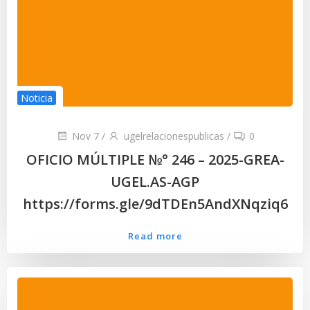
Noticia
Nov 7
/
ugelrelacionespublicas
/
0
OFICIO MÚLTIPLE №° 246 – 2025-GREA-
UGEL.AS-AGP
https://forms.gle/9dTDEn5AndXNqziq6
Read more