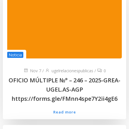
Noticia
Nov 7
/
ugelrelacionespublicas
/
0
OFICIO MÚLTIPLE №° – 246 – 2025-GREA-
UGEL.AS-AGP
https://forms.gle/FMnn4spe7Y2ii4gE6
Read more