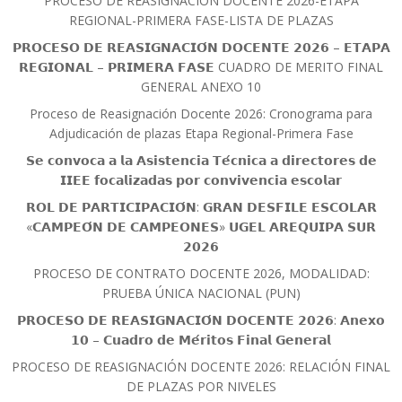
PROCESO DE REASIGNACIÓN DOCENTE 2026-ETAPA
REGIONAL-PRIMERA FASE-LISTA DE PLAZAS
𝗣𝗥𝗢𝗖𝗘𝗦𝗢 𝗗𝗘 𝗥𝗘𝗔𝗦𝗜𝗚𝗡𝗔𝗖𝗜𝗢́𝗡 𝗗𝗢𝗖𝗘𝗡𝗧𝗘 𝟮𝟬𝟮𝟲 – 𝗘𝗧𝗔𝗣𝗔
𝗥𝗘𝗚𝗜𝗢𝗡𝗔𝗟 – 𝗣𝗥𝗜𝗠𝗘𝗥𝗔 𝗙𝗔𝗦𝗘 CUADRO DE MERITO FINAL
GENERAL ANEXO 10
Proceso de Reasignación Docente 2026: Cronograma para
Adjudicación de plazas Etapa Regional-Primera Fase
𝗦𝗲 𝗰𝗼𝗻𝘃𝗼𝗰𝗮 𝗮 𝗹𝗮 𝗔𝘀𝗶𝘀𝘁𝗲𝗻𝗰𝗶𝗮 𝗧𝗲́𝗰𝗻𝗶𝗰𝗮 𝗮 𝗱𝗶𝗿𝗲𝗰𝘁𝗼𝗿𝗲𝘀 𝗱𝗲
𝗜𝗜𝗘𝗘 𝗳𝗼𝗰𝗮𝗹𝗶𝘇𝗮𝗱𝗮𝘀 𝗽𝗼𝗿 𝗰𝗼𝗻𝘃𝗶𝘃𝗲𝗻𝗰𝗶𝗮 𝗲𝘀𝗰𝗼𝗹𝗮𝗿
𝗥𝗢𝗟 𝗗𝗘 𝗣𝗔𝗥𝗧𝗜𝗖𝗜𝗣𝗔𝗖𝗜𝗢́𝗡: 𝗚𝗥𝗔𝗡 𝗗𝗘𝗦𝗙𝗜𝗟𝗘 𝗘𝗦𝗖𝗢𝗟𝗔𝗥
«𝗖𝗔𝗠𝗣𝗘𝗢́𝗡 𝗗𝗘 𝗖𝗔𝗠𝗣𝗘𝗢𝗡𝗘𝗦» 𝗨𝗚𝗘𝗟 𝗔𝗥𝗘𝗤𝗨𝗜𝗣𝗔 𝗦𝗨𝗥
𝟮𝟬𝟮𝟲
PROCESO DE CONTRATO DOCENTE 2026, MODALIDAD:
PRUEBA ÚNICA NACIONAL (PUN)
𝗣𝗥𝗢𝗖𝗘𝗦𝗢 𝗗𝗘 𝗥𝗘𝗔𝗦𝗜𝗚𝗡𝗔𝗖𝗜𝗢́𝗡 𝗗𝗢𝗖𝗘𝗡𝗧𝗘 𝟮𝟬𝟮𝟲: 𝗔𝗻𝗲𝘅𝗼
𝟭𝟬 – 𝗖𝘂𝗮𝗱𝗿𝗼 𝗱𝗲 𝗠𝗲́𝗿𝗶𝘁𝗼𝘀 𝗙𝗶𝗻𝗮𝗹 𝗚𝗲𝗻𝗲𝗿𝗮𝗹
PROCESO DE REASIGNACIÓN DOCENTE 2026: RELACIÓN FINAL
DE PLAZAS POR NIVELES