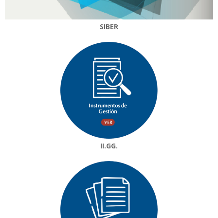
SIBER
II.GG.