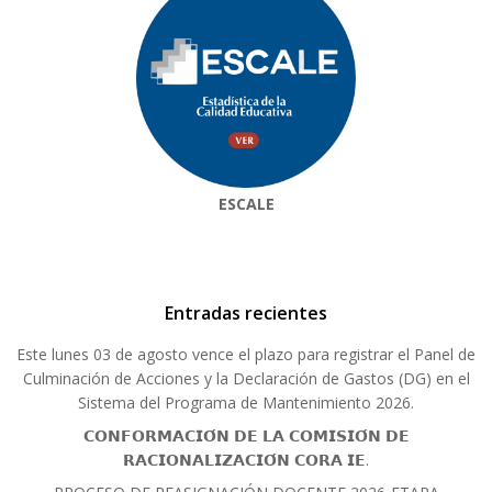
ESCALE
Entradas recientes
Este lunes 03 de agosto vence el plazo para registrar el Panel de
Culminación de Acciones y la Declaración de Gastos (DG) en el
Sistema del Programa de Mantenimiento 2026.
𝗖𝗢𝗡𝗙𝗢𝗥𝗠𝗔𝗖𝗜𝗢́𝗡 𝗗𝗘 𝗟𝗔 𝗖𝗢𝗠𝗜𝗦𝗜𝗢́𝗡 𝗗𝗘
𝗥𝗔𝗖𝗜𝗢𝗡𝗔𝗟𝗜𝗭𝗔𝗖𝗜𝗢́𝗡 𝗖𝗢𝗥𝗔 𝗜𝗘.