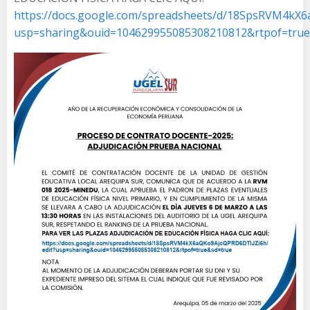
https://docs.google.com/spreadsheets/d/18SpsRVM4kX
usp=sharing&ouid=104629955085308210812&rtpof=true