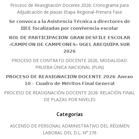
Proceso de Reasignación Docente 2026: Cronograma para
Adjudicación de plazas Etapa Regional-Primera Fase
𝗦𝗲 𝗰𝗼𝗻𝘃𝗼𝗰𝗮 𝗮 𝗹𝗮 𝗔𝘀𝗶𝘀𝘁𝗲𝗻𝗰𝗶𝗮 𝗧𝗲́𝗰𝗻𝗶𝗰𝗮 𝗮 𝗱𝗶𝗿𝗲𝗰𝘁𝗼𝗿𝗲𝘀 𝗱𝗲
𝗜𝗜𝗘𝗘 𝗳𝗼𝗰𝗮𝗹𝗶𝘇𝗮𝗱𝗮𝘀 𝗽𝗼𝗿 𝗰𝗼𝗻𝘃𝗶𝘃𝗲𝗻𝗰𝗶𝗮 𝗲𝘀𝗰𝗼𝗹𝗮𝗿
𝗥𝗢𝗟 𝗗𝗘 𝗣𝗔𝗥𝗧𝗜𝗖𝗜𝗣𝗔𝗖𝗜𝗢́𝗡: 𝗚𝗥𝗔𝗡 𝗗𝗘𝗦𝗙𝗜𝗟𝗘 𝗘𝗦𝗖𝗢𝗟𝗔𝗥
«𝗖𝗔𝗠𝗣𝗘𝗢́𝗡 𝗗𝗘 𝗖𝗔𝗠𝗣𝗘𝗢𝗡𝗘𝗦» 𝗨𝗚𝗘𝗟 𝗔𝗥𝗘𝗤𝗨𝗜𝗣𝗔 𝗦𝗨𝗥
𝟮𝟬𝟮𝟲
PROCESO DE CONTRATO DOCENTE 2026, MODALIDAD:
PRUEBA ÚNICA NACIONAL (PUN)
𝗣𝗥𝗢𝗖𝗘𝗦𝗢 𝗗𝗘 𝗥𝗘𝗔𝗦𝗜𝗚𝗡𝗔𝗖𝗜𝗢́𝗡 𝗗𝗢𝗖𝗘𝗡𝗧𝗘 𝟮𝟬𝟮𝟲: 𝗔𝗻𝗲𝘅𝗼
𝟭𝟬 – 𝗖𝘂𝗮𝗱𝗿𝗼 𝗱𝗲 𝗠𝗲́𝗿𝗶𝘁𝗼𝘀 𝗙𝗶𝗻𝗮𝗹 𝗚𝗲𝗻𝗲𝗿𝗮𝗹
PROCESO DE REASIGNACIÓN DOCENTE 2026: RELACIÓN FINAL
DE PLAZAS POR NIVELES
Categorías
ASCENSO DE PERSONAL ADMINISTRATIVO DEL RÈGIMEN
LABORAL DEL D.L. N° 276