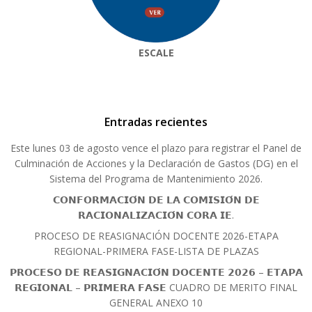
ESCALE
Entradas recientes
Este lunes 03 de agosto vence el plazo para registrar el Panel de
Culminación de Acciones y la Declaración de Gastos (DG) en el
Sistema del Programa de Mantenimiento 2026.
𝗖𝗢𝗡𝗙𝗢𝗥𝗠𝗔𝗖𝗜𝗢́𝗡 𝗗𝗘 𝗟𝗔 𝗖𝗢𝗠𝗜𝗦𝗜𝗢́𝗡 𝗗𝗘
𝗥𝗔𝗖𝗜𝗢𝗡𝗔𝗟𝗜𝗭𝗔𝗖𝗜𝗢́𝗡 𝗖𝗢𝗥𝗔 𝗜𝗘.
PROCESO DE REASIGNACIÓN DOCENTE 2026-ETAPA
REGIONAL-PRIMERA FASE-LISTA DE PLAZAS
𝗣𝗥𝗢𝗖𝗘𝗦𝗢 𝗗𝗘 𝗥𝗘𝗔𝗦𝗜𝗚𝗡𝗔𝗖𝗜𝗢́𝗡 𝗗𝗢𝗖𝗘𝗡𝗧𝗘 𝟮𝟬𝟮𝟲 – 𝗘𝗧𝗔𝗣𝗔
𝗥𝗘𝗚𝗜𝗢𝗡𝗔𝗟 – 𝗣𝗥𝗜𝗠𝗘𝗥𝗔 𝗙𝗔𝗦𝗘 CUADRO DE MERITO FINAL
GENERAL ANEXO 10