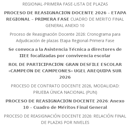
REGIONAL-PRIMERA FASE-LISTA DE PLAZAS
𝗣𝗥𝗢𝗖𝗘𝗦𝗢 𝗗𝗘 𝗥𝗘𝗔𝗦𝗜𝗚𝗡𝗔𝗖𝗜𝗢́𝗡 𝗗𝗢𝗖𝗘𝗡𝗧𝗘 𝟮𝟬𝟮𝟲 – 𝗘𝗧𝗔𝗣𝗔
𝗥𝗘𝗚𝗜𝗢𝗡𝗔𝗟 – 𝗣𝗥𝗜𝗠𝗘𝗥𝗔 𝗙𝗔𝗦𝗘 CUADRO DE MERITO FINAL
GENERAL ANEXO 10
Proceso de Reasignación Docente 2026: Cronograma para
Adjudicación de plazas Etapa Regional-Primera Fase
𝗦𝗲 𝗰𝗼𝗻𝘃𝗼𝗰𝗮 𝗮 𝗹𝗮 𝗔𝘀𝗶𝘀𝘁𝗲𝗻𝗰𝗶𝗮 𝗧𝗲́𝗰𝗻𝗶𝗰𝗮 𝗮 𝗱𝗶𝗿𝗲𝗰𝘁𝗼𝗿𝗲𝘀 𝗱𝗲
𝗜𝗜𝗘𝗘 𝗳𝗼𝗰𝗮𝗹𝗶𝘇𝗮𝗱𝗮𝘀 𝗽𝗼𝗿 𝗰𝗼𝗻𝘃𝗶𝘃𝗲𝗻𝗰𝗶𝗮 𝗲𝘀𝗰𝗼𝗹𝗮𝗿
𝗥𝗢𝗟 𝗗𝗘 𝗣𝗔𝗥𝗧𝗜𝗖𝗜𝗣𝗔𝗖𝗜𝗢́𝗡: 𝗚𝗥𝗔𝗡 𝗗𝗘𝗦𝗙𝗜𝗟𝗘 𝗘𝗦𝗖𝗢𝗟𝗔𝗥
«𝗖𝗔𝗠𝗣𝗘𝗢́𝗡 𝗗𝗘 𝗖𝗔𝗠𝗣𝗘𝗢𝗡𝗘𝗦» 𝗨𝗚𝗘𝗟 𝗔𝗥𝗘𝗤𝗨𝗜𝗣𝗔 𝗦𝗨𝗥
𝟮𝟬𝟮𝟲
PROCESO DE CONTRATO DOCENTE 2026, MODALIDAD:
PRUEBA ÚNICA NACIONAL (PUN)
𝗣𝗥𝗢𝗖𝗘𝗦𝗢 𝗗𝗘 𝗥𝗘𝗔𝗦𝗜𝗚𝗡𝗔𝗖𝗜𝗢́𝗡 𝗗𝗢𝗖𝗘𝗡𝗧𝗘 𝟮𝟬𝟮𝟲: 𝗔𝗻𝗲𝘅𝗼
𝟭𝟬 – 𝗖𝘂𝗮𝗱𝗿𝗼 𝗱𝗲 𝗠𝗲́𝗿𝗶𝘁𝗼𝘀 𝗙𝗶𝗻𝗮𝗹 𝗚𝗲𝗻𝗲𝗿𝗮𝗹
PROCESO DE REASIGNACIÓN DOCENTE 2026: RELACIÓN FINAL
DE PLAZAS POR NIVELES