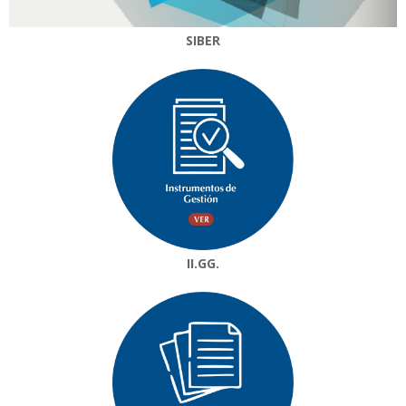
SIBER
II.GG.