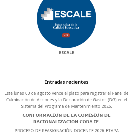
ESCALE
Entradas recientes
Este lunes 03 de agosto vence el plazo para registrar el Panel de
Culminación de Acciones y la Declaración de Gastos (DG) en el
Sistema del Programa de Mantenimiento 2026.
𝗖𝗢𝗡𝗙𝗢𝗥𝗠𝗔𝗖𝗜𝗢́𝗡 𝗗𝗘 𝗟𝗔 𝗖𝗢𝗠𝗜𝗦𝗜𝗢́𝗡 𝗗𝗘
𝗥𝗔𝗖𝗜𝗢𝗡𝗔𝗟𝗜𝗭𝗔𝗖𝗜𝗢́𝗡 𝗖𝗢𝗥𝗔 𝗜𝗘.
PROCESO DE REASIGNACIÓN DOCENTE 2026-ETAPA