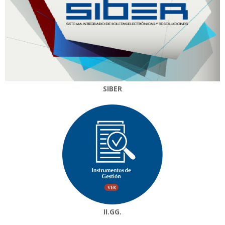
SIBER
II.GG.