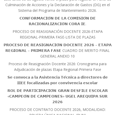
Culminación de Acciones y la Declaración de Gastos (DG) en el
Sistema del Programa de Mantenimiento 2026.
𝗖𝗢𝗡𝗙𝗢𝗥𝗠𝗔𝗖𝗜𝗢́𝗡 𝗗𝗘 𝗟𝗔 𝗖𝗢𝗠𝗜𝗦𝗜𝗢́𝗡 𝗗𝗘
𝗥𝗔𝗖𝗜𝗢𝗡𝗔𝗟𝗜𝗭𝗔𝗖𝗜𝗢́𝗡 𝗖𝗢𝗥𝗔 𝗜𝗘.
PROCESO DE REASIGNACIÓN DOCENTE 2026-ETAPA
REGIONAL-PRIMERA FASE-LISTA DE PLAZAS
𝗣𝗥𝗢𝗖𝗘𝗦𝗢 𝗗𝗘 𝗥𝗘𝗔𝗦𝗜𝗚𝗡𝗔𝗖𝗜𝗢́𝗡 𝗗𝗢𝗖𝗘𝗡𝗧𝗘 𝟮𝟬𝟮𝟲 – 𝗘𝗧𝗔𝗣𝗔
𝗥𝗘𝗚𝗜𝗢𝗡𝗔𝗟 – 𝗣𝗥𝗜𝗠𝗘𝗥𝗔 𝗙𝗔𝗦𝗘 CUADRO DE MERITO FINAL
GENERAL ANEXO 10
Proceso de Reasignación Docente 2026: Cronograma para
Adjudicación de plazas Etapa Regional-Primera Fase
𝗦𝗲 𝗰𝗼𝗻𝘃𝗼𝗰𝗮 𝗮 𝗹𝗮 𝗔𝘀𝗶𝘀𝘁𝗲𝗻𝗰𝗶𝗮 𝗧𝗲́𝗰𝗻𝗶𝗰𝗮 𝗮 𝗱𝗶𝗿𝗲𝗰𝘁𝗼𝗿𝗲𝘀 𝗱𝗲
𝗜𝗜𝗘𝗘 𝗳𝗼𝗰𝗮𝗹𝗶𝘇𝗮𝗱𝗮𝘀 𝗽𝗼𝗿 𝗰𝗼𝗻𝘃𝗶𝘃𝗲𝗻𝗰𝗶𝗮 𝗲𝘀𝗰𝗼𝗹𝗮𝗿
𝗥𝗢𝗟 𝗗𝗘 𝗣𝗔𝗥𝗧𝗜𝗖𝗜𝗣𝗔𝗖𝗜𝗢́𝗡: 𝗚𝗥𝗔𝗡 𝗗𝗘𝗦𝗙𝗜𝗟𝗘 𝗘𝗦𝗖𝗢𝗟𝗔𝗥
«𝗖𝗔𝗠𝗣𝗘𝗢́𝗡 𝗗𝗘 𝗖𝗔𝗠𝗣𝗘𝗢𝗡𝗘𝗦» 𝗨𝗚𝗘𝗟 𝗔𝗥𝗘𝗤𝗨𝗜𝗣𝗔 𝗦𝗨𝗥
𝟮𝟬𝟮𝟲
PROCESO DE CONTRATO DOCENTE 2026, MODALIDAD: