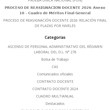
PRUEBA ÚNICA NACIONAL (PUN)
𝗣𝗥𝗢𝗖𝗘𝗦𝗢 𝗗𝗘 𝗥𝗘𝗔𝗦𝗜𝗚𝗡𝗔𝗖𝗜𝗢́𝗡 𝗗𝗢𝗖𝗘𝗡𝗧𝗘 𝟮𝟬𝟮𝟲: 𝗔𝗻𝗲𝘅𝗼
𝟭𝟬 – 𝗖𝘂𝗮𝗱𝗿𝗼 𝗱𝗲 𝗠𝗲́𝗿𝗶𝘁𝗼𝘀 𝗙𝗶𝗻𝗮𝗹 𝗚𝗲𝗻𝗲𝗿𝗮𝗹
PROCESO DE REASIGNACIÓN DOCENTE 2026: RELACIÓN FINAL
DE PLAZAS POR NIVELES
Categorías
ASCENSO DE PERSONAL ADMINISTRATIVO DEL RÈGIMEN
LABORAL DEL D.L. N° 276
Bolsa de Trabajo
CAS
Comunicados oficiales
CONTRATO DOCENTE
CONTRATO DOCENTE 2024
CUADRO MULTIANUAL
Destacados