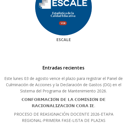
ESCALE
Entradas recientes
Este lunes 03 de agosto vence el plazo para registrar el Panel de
Culminación de Acciones y la Declaración de Gastos (DG) en el
Sistema del Programa de Mantenimiento 2026.
𝗖𝗢𝗡𝗙𝗢𝗥𝗠𝗔𝗖𝗜𝗢́𝗡 𝗗𝗘 𝗟𝗔 𝗖𝗢𝗠𝗜𝗦𝗜𝗢́𝗡 𝗗𝗘
𝗥𝗔𝗖𝗜𝗢𝗡𝗔𝗟𝗜𝗭𝗔𝗖𝗜𝗢́𝗡 𝗖𝗢𝗥𝗔 𝗜𝗘.
PROCESO DE REASIGNACIÓN DOCENTE 2026-ETAPA
REGIONAL-PRIMERA FASE-LISTA DE PLAZAS