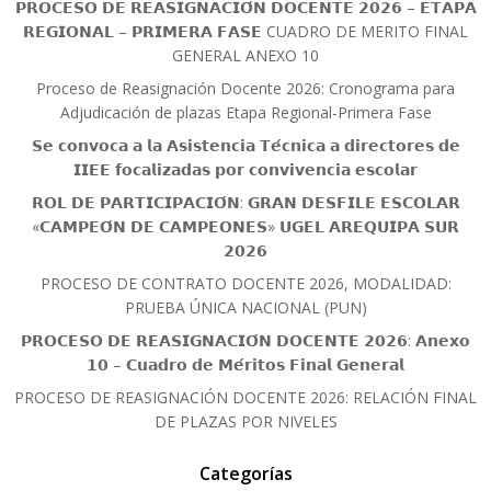
𝗣𝗥𝗢𝗖𝗘𝗦𝗢 𝗗𝗘 𝗥𝗘𝗔𝗦𝗜𝗚𝗡𝗔𝗖𝗜𝗢́𝗡 𝗗𝗢𝗖𝗘𝗡𝗧𝗘 𝟮𝟬𝟮𝟲 – 𝗘𝗧𝗔𝗣𝗔
𝗥𝗘𝗚𝗜𝗢𝗡𝗔𝗟 – 𝗣𝗥𝗜𝗠𝗘𝗥𝗔 𝗙𝗔𝗦𝗘 CUADRO DE MERITO FINAL
GENERAL ANEXO 10
Proceso de Reasignación Docente 2026: Cronograma para
Adjudicación de plazas Etapa Regional-Primera Fase
𝗦𝗲 𝗰𝗼𝗻𝘃𝗼𝗰𝗮 𝗮 𝗹𝗮 𝗔𝘀𝗶𝘀𝘁𝗲𝗻𝗰𝗶𝗮 𝗧𝗲́𝗰𝗻𝗶𝗰𝗮 𝗮 𝗱𝗶𝗿𝗲𝗰𝘁𝗼𝗿𝗲𝘀 𝗱𝗲
𝗜𝗜𝗘𝗘 𝗳𝗼𝗰𝗮𝗹𝗶𝘇𝗮𝗱𝗮𝘀 𝗽𝗼𝗿 𝗰𝗼𝗻𝘃𝗶𝘃𝗲𝗻𝗰𝗶𝗮 𝗲𝘀𝗰𝗼𝗹𝗮𝗿
𝗥𝗢𝗟 𝗗𝗘 𝗣𝗔𝗥𝗧𝗜𝗖𝗜𝗣𝗔𝗖𝗜𝗢́𝗡: 𝗚𝗥𝗔𝗡 𝗗𝗘𝗦𝗙𝗜𝗟𝗘 𝗘𝗦𝗖𝗢𝗟𝗔𝗥
«𝗖𝗔𝗠𝗣𝗘𝗢́𝗡 𝗗𝗘 𝗖𝗔𝗠𝗣𝗘𝗢𝗡𝗘𝗦» 𝗨𝗚𝗘𝗟 𝗔𝗥𝗘𝗤𝗨𝗜𝗣𝗔 𝗦𝗨𝗥
𝟮𝟬𝟮𝟲
PROCESO DE CONTRATO DOCENTE 2026, MODALIDAD:
PRUEBA ÚNICA NACIONAL (PUN)
𝗣𝗥𝗢𝗖𝗘𝗦𝗢 𝗗𝗘 𝗥𝗘𝗔𝗦𝗜𝗚𝗡𝗔𝗖𝗜𝗢́𝗡 𝗗𝗢𝗖𝗘𝗡𝗧𝗘 𝟮𝟬𝟮𝟲: 𝗔𝗻𝗲𝘅𝗼
𝟭𝟬 – 𝗖𝘂𝗮𝗱𝗿𝗼 𝗱𝗲 𝗠𝗲́𝗿𝗶𝘁𝗼𝘀 𝗙𝗶𝗻𝗮𝗹 𝗚𝗲𝗻𝗲𝗿𝗮𝗹
PROCESO DE REASIGNACIÓN DOCENTE 2026: RELACIÓN FINAL
DE PLAZAS POR NIVELES
Categorías