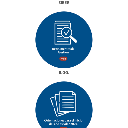
SIBER
II.GG.