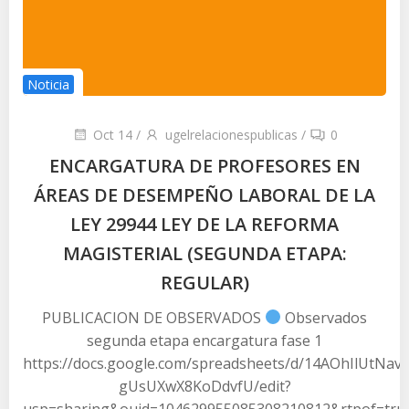
Noticia
Oct 14
/
ugelrelacionespublicas
/
0
ENCARGATURA DE PROFESORES EN
ÁREAS DE DESEMPEÑO LABORAL DE LA
LEY 29944 LEY DE LA REFORMA
MAGISTERIAL (SEGUNDA ETAPA:
REGULAR)
PUBLICACION DE OBSERVADOS
Observados
segunda etapa encargatura fase 1
https://docs.google.com/spreadsheets/d/14AOhIlUtNavZ
gUsUXwX8KoDdvfU/edit?
usp=sharing&ouid=104629955085308210812&rtpof=tru