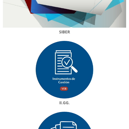
SIBER
II.GG.