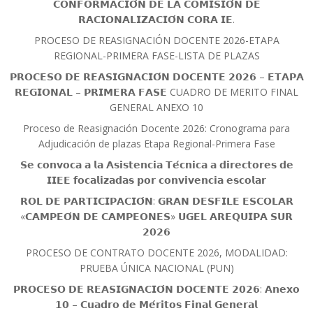
𝗖𝗢𝗡𝗙𝗢𝗥𝗠𝗔𝗖𝗜𝗢́𝗡 𝗗𝗘 𝗟𝗔 𝗖𝗢𝗠𝗜𝗦𝗜𝗢́𝗡 𝗗𝗘
𝗥𝗔𝗖𝗜𝗢𝗡𝗔𝗟𝗜𝗭𝗔𝗖𝗜𝗢́𝗡 𝗖𝗢𝗥𝗔 𝗜𝗘.
PROCESO DE REASIGNACIÓN DOCENTE 2026-ETAPA
REGIONAL-PRIMERA FASE-LISTA DE PLAZAS
𝗣𝗥𝗢𝗖𝗘𝗦𝗢 𝗗𝗘 𝗥𝗘𝗔𝗦𝗜𝗚𝗡𝗔𝗖𝗜𝗢́𝗡 𝗗𝗢𝗖𝗘𝗡𝗧𝗘 𝟮𝟬𝟮𝟲 – 𝗘𝗧𝗔𝗣𝗔
𝗥𝗘𝗚𝗜𝗢𝗡𝗔𝗟 – 𝗣𝗥𝗜𝗠𝗘𝗥𝗔 𝗙𝗔𝗦𝗘 CUADRO DE MERITO FINAL
GENERAL ANEXO 10
Proceso de Reasignación Docente 2026: Cronograma para
Adjudicación de plazas Etapa Regional-Primera Fase
𝗦𝗲 𝗰𝗼𝗻𝘃𝗼𝗰𝗮 𝗮 𝗹𝗮 𝗔𝘀𝗶𝘀𝘁𝗲𝗻𝗰𝗶𝗮 𝗧𝗲́𝗰𝗻𝗶𝗰𝗮 𝗮 𝗱𝗶𝗿𝗲𝗰𝘁𝗼𝗿𝗲𝘀 𝗱𝗲
𝗜𝗜𝗘𝗘 𝗳𝗼𝗰𝗮𝗹𝗶𝘇𝗮𝗱𝗮𝘀 𝗽𝗼𝗿 𝗰𝗼𝗻𝘃𝗶𝘃𝗲𝗻𝗰𝗶𝗮 𝗲𝘀𝗰𝗼𝗹𝗮𝗿
𝗥𝗢𝗟 𝗗𝗘 𝗣𝗔𝗥𝗧𝗜𝗖𝗜𝗣𝗔𝗖𝗜𝗢́𝗡: 𝗚𝗥𝗔𝗡 𝗗𝗘𝗦𝗙𝗜𝗟𝗘 𝗘𝗦𝗖𝗢𝗟𝗔𝗥
«𝗖𝗔𝗠𝗣𝗘𝗢́𝗡 𝗗𝗘 𝗖𝗔𝗠𝗣𝗘𝗢𝗡𝗘𝗦» 𝗨𝗚𝗘𝗟 𝗔𝗥𝗘𝗤𝗨𝗜𝗣𝗔 𝗦𝗨𝗥
𝟮𝟬𝟮𝟲
PROCESO DE CONTRATO DOCENTE 2026, MODALIDAD:
PRUEBA ÚNICA NACIONAL (PUN)
𝗣𝗥𝗢𝗖𝗘𝗦𝗢 𝗗𝗘 𝗥𝗘𝗔𝗦𝗜𝗚𝗡𝗔𝗖𝗜𝗢́𝗡 𝗗𝗢𝗖𝗘𝗡𝗧𝗘 𝟮𝟬𝟮𝟲: 𝗔𝗻𝗲𝘅𝗼
𝟭𝟬 – 𝗖𝘂𝗮𝗱𝗿𝗼 𝗱𝗲 𝗠𝗲́𝗿𝗶𝘁𝗼𝘀 𝗙𝗶𝗻𝗮𝗹 𝗚𝗲𝗻𝗲𝗿𝗮𝗹