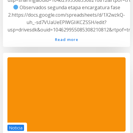
Observados segunda etapa encargatura fase
2.https://docs.google.com/spreadsheets/d/1X2wzkQ-
uh_-sd7VUaUeEPlWGIiKCZSSH/edit?
usp=drivesdk&ouid=104629955085308210812&rtpof=tr
Read more
Noticia