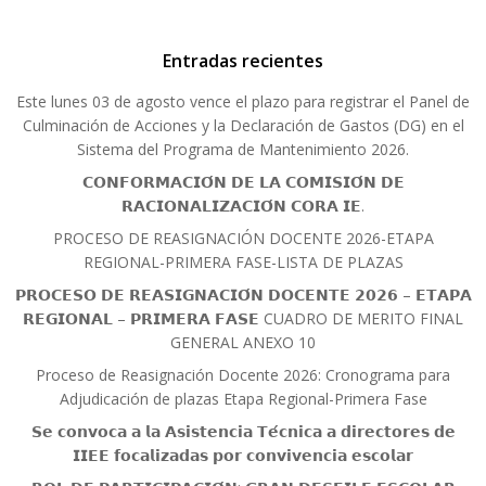
Entradas recientes
Este lunes 03 de agosto vence el plazo para registrar el Panel de
Culminación de Acciones y la Declaración de Gastos (DG) en el
Sistema del Programa de Mantenimiento 2026.
𝗖𝗢𝗡𝗙𝗢𝗥𝗠𝗔𝗖𝗜𝗢́𝗡 𝗗𝗘 𝗟𝗔 𝗖𝗢𝗠𝗜𝗦𝗜𝗢́𝗡 𝗗𝗘
𝗥𝗔𝗖𝗜𝗢𝗡𝗔𝗟𝗜𝗭𝗔𝗖𝗜𝗢́𝗡 𝗖𝗢𝗥𝗔 𝗜𝗘.
PROCESO DE REASIGNACIÓN DOCENTE 2026-ETAPA
REGIONAL-PRIMERA FASE-LISTA DE PLAZAS
𝗣𝗥𝗢𝗖𝗘𝗦𝗢 𝗗𝗘 𝗥𝗘𝗔𝗦𝗜𝗚𝗡𝗔𝗖𝗜𝗢́𝗡 𝗗𝗢𝗖𝗘𝗡𝗧𝗘 𝟮𝟬𝟮𝟲 – 𝗘𝗧𝗔𝗣𝗔
𝗥𝗘𝗚𝗜𝗢𝗡𝗔𝗟 – 𝗣𝗥𝗜𝗠𝗘𝗥𝗔 𝗙𝗔𝗦𝗘 CUADRO DE MERITO FINAL
GENERAL ANEXO 10
Proceso de Reasignación Docente 2026: Cronograma para
Adjudicación de plazas Etapa Regional-Primera Fase
𝗦𝗲 𝗰𝗼𝗻𝘃𝗼𝗰𝗮 𝗮 𝗹𝗮 𝗔𝘀𝗶𝘀𝘁𝗲𝗻𝗰𝗶𝗮 𝗧𝗲́𝗰𝗻𝗶𝗰𝗮 𝗮 𝗱𝗶𝗿𝗲𝗰𝘁𝗼𝗿𝗲𝘀 𝗱𝗲
𝗜𝗜𝗘𝗘 𝗳𝗼𝗰𝗮𝗹𝗶𝘇𝗮𝗱𝗮𝘀 𝗽𝗼𝗿 𝗰𝗼𝗻𝘃𝗶𝘃𝗲𝗻𝗰𝗶𝗮 𝗲𝘀𝗰𝗼𝗹𝗮𝗿