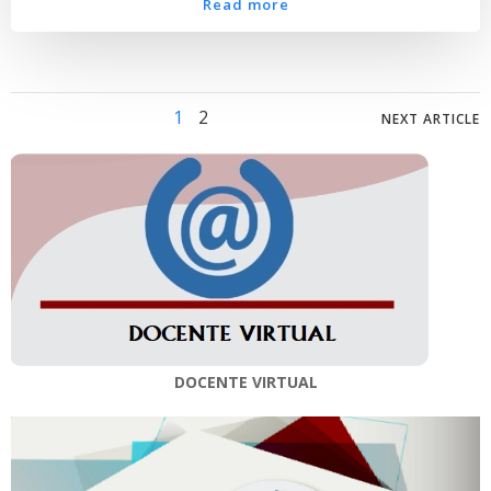
Read more
Posts
Posts
Page
Page
1
2
NEXT ARTICLE
navigation
navig
DOCENTE VIRTUAL