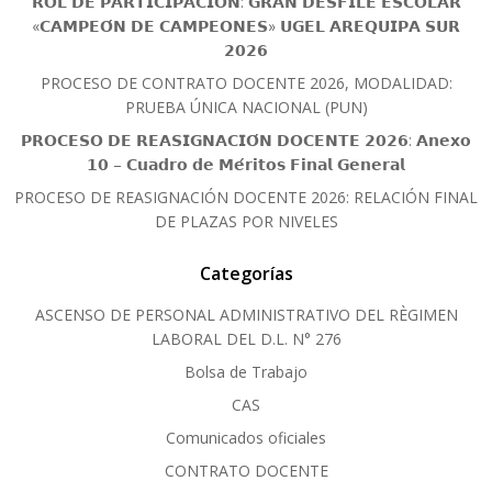
𝗥𝗢𝗟 𝗗𝗘 𝗣𝗔𝗥𝗧𝗜𝗖𝗜𝗣𝗔𝗖𝗜𝗢́𝗡: 𝗚𝗥𝗔𝗡 𝗗𝗘𝗦𝗙𝗜𝗟𝗘 𝗘𝗦𝗖𝗢𝗟𝗔𝗥
«𝗖𝗔𝗠𝗣𝗘𝗢́𝗡 𝗗𝗘 𝗖𝗔𝗠𝗣𝗘𝗢𝗡𝗘𝗦» 𝗨𝗚𝗘𝗟 𝗔𝗥𝗘𝗤𝗨𝗜𝗣𝗔 𝗦𝗨𝗥
𝟮𝟬𝟮𝟲
PROCESO DE CONTRATO DOCENTE 2026, MODALIDAD:
PRUEBA ÚNICA NACIONAL (PUN)
𝗣𝗥𝗢𝗖𝗘𝗦𝗢 𝗗𝗘 𝗥𝗘𝗔𝗦𝗜𝗚𝗡𝗔𝗖𝗜𝗢́𝗡 𝗗𝗢𝗖𝗘𝗡𝗧𝗘 𝟮𝟬𝟮𝟲: 𝗔𝗻𝗲𝘅𝗼
𝟭𝟬 – 𝗖𝘂𝗮𝗱𝗿𝗼 𝗱𝗲 𝗠𝗲́𝗿𝗶𝘁𝗼𝘀 𝗙𝗶𝗻𝗮𝗹 𝗚𝗲𝗻𝗲𝗿𝗮𝗹
PROCESO DE REASIGNACIÓN DOCENTE 2026: RELACIÓN FINAL
DE PLAZAS POR NIVELES
Categorías
ASCENSO DE PERSONAL ADMINISTRATIVO DEL RÈGIMEN
LABORAL DEL D.L. N° 276
Bolsa de Trabajo
CAS
Comunicados oficiales
CONTRATO DOCENTE