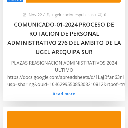
Nov 22
/
ugelrelacionespublicas
/
0
COMUNICADO-01-2024 PROCESO DE
ROTACION DE PERSONAL
ADMINISTRATIVO 276 DEL AMBITO DE LA
UGEL AREQUIPA SUR
PLAZAS REASIGNACION ADMINISTRATIVOS 2024
ULTIMO
https://docs.google.com/spreadsheets/d/1LaJBfan63
usp=sharing&ouid=104629955085308210812&rtpof=tru
Read more