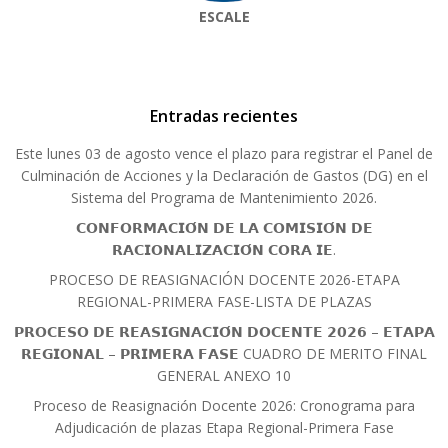
ESCALE
Entradas recientes
Este lunes 03 de agosto vence el plazo para registrar el Panel de
Culminación de Acciones y la Declaración de Gastos (DG) en el
Sistema del Programa de Mantenimiento 2026.
𝗖𝗢𝗡𝗙𝗢𝗥𝗠𝗔𝗖𝗜𝗢́𝗡 𝗗𝗘 𝗟𝗔 𝗖𝗢𝗠𝗜𝗦𝗜𝗢́𝗡 𝗗𝗘
𝗥𝗔𝗖𝗜𝗢𝗡𝗔𝗟𝗜𝗭𝗔𝗖𝗜𝗢́𝗡 𝗖𝗢𝗥𝗔 𝗜𝗘.
PROCESO DE REASIGNACIÓN DOCENTE 2026-ETAPA
REGIONAL-PRIMERA FASE-LISTA DE PLAZAS
𝗣𝗥𝗢𝗖𝗘𝗦𝗢 𝗗𝗘 𝗥𝗘𝗔𝗦𝗜𝗚𝗡𝗔𝗖𝗜𝗢́𝗡 𝗗𝗢𝗖𝗘𝗡𝗧𝗘 𝟮𝟬𝟮𝟲 – 𝗘𝗧𝗔𝗣𝗔
𝗥𝗘𝗚𝗜𝗢𝗡𝗔𝗟 – 𝗣𝗥𝗜𝗠𝗘𝗥𝗔 𝗙𝗔𝗦𝗘 CUADRO DE MERITO FINAL
GENERAL ANEXO 10
Proceso de Reasignación Docente 2026: Cronograma para
Adjudicación de plazas Etapa Regional-Primera Fase