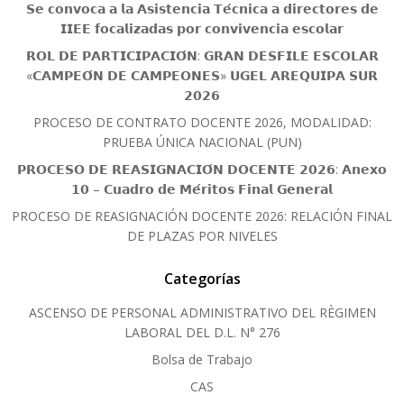
𝗦𝗲 𝗰𝗼𝗻𝘃𝗼𝗰𝗮 𝗮 𝗹𝗮 𝗔𝘀𝗶𝘀𝘁𝗲𝗻𝗰𝗶𝗮 𝗧𝗲́𝗰𝗻𝗶𝗰𝗮 𝗮 𝗱𝗶𝗿𝗲𝗰𝘁𝗼𝗿𝗲𝘀 𝗱𝗲
𝗜𝗜𝗘𝗘 𝗳𝗼𝗰𝗮𝗹𝗶𝘇𝗮𝗱𝗮𝘀 𝗽𝗼𝗿 𝗰𝗼𝗻𝘃𝗶𝘃𝗲𝗻𝗰𝗶𝗮 𝗲𝘀𝗰𝗼𝗹𝗮𝗿
𝗥𝗢𝗟 𝗗𝗘 𝗣𝗔𝗥𝗧𝗜𝗖𝗜𝗣𝗔𝗖𝗜𝗢́𝗡: 𝗚𝗥𝗔𝗡 𝗗𝗘𝗦𝗙𝗜𝗟𝗘 𝗘𝗦𝗖𝗢𝗟𝗔𝗥
«𝗖𝗔𝗠𝗣𝗘𝗢́𝗡 𝗗𝗘 𝗖𝗔𝗠𝗣𝗘𝗢𝗡𝗘𝗦» 𝗨𝗚𝗘𝗟 𝗔𝗥𝗘𝗤𝗨𝗜𝗣𝗔 𝗦𝗨𝗥
𝟮𝟬𝟮𝟲
PROCESO DE CONTRATO DOCENTE 2026, MODALIDAD:
PRUEBA ÚNICA NACIONAL (PUN)
𝗣𝗥𝗢𝗖𝗘𝗦𝗢 𝗗𝗘 𝗥𝗘𝗔𝗦𝗜𝗚𝗡𝗔𝗖𝗜𝗢́𝗡 𝗗𝗢𝗖𝗘𝗡𝗧𝗘 𝟮𝟬𝟮𝟲: 𝗔𝗻𝗲𝘅𝗼
𝟭𝟬 – 𝗖𝘂𝗮𝗱𝗿𝗼 𝗱𝗲 𝗠𝗲́𝗿𝗶𝘁𝗼𝘀 𝗙𝗶𝗻𝗮𝗹 𝗚𝗲𝗻𝗲𝗿𝗮𝗹
PROCESO DE REASIGNACIÓN DOCENTE 2026: RELACIÓN FINAL
DE PLAZAS POR NIVELES
Categorías
ASCENSO DE PERSONAL ADMINISTRATIVO DEL RÈGIMEN
LABORAL DEL D.L. N° 276
Bolsa de Trabajo
CAS