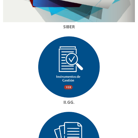
SIBER
II.GG.