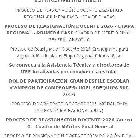
𝗥𝗔𝗖𝗜𝗢𝗡𝗔𝗟𝗜𝗭𝗔𝗖𝗜𝗢́𝗡 𝗖𝗢𝗥𝗔 𝗜𝗘.
PROCESO DE REASIGNACIÓN DOCENTE 2026-ETAPA
REGIONAL-PRIMERA FASE-LISTA DE PLAZAS
𝗣𝗥𝗢𝗖𝗘𝗦𝗢 𝗗𝗘 𝗥𝗘𝗔𝗦𝗜𝗚𝗡𝗔𝗖𝗜𝗢́𝗡 𝗗𝗢𝗖𝗘𝗡𝗧𝗘 𝟮𝟬𝟮𝟲 – 𝗘𝗧𝗔𝗣𝗔
𝗥𝗘𝗚𝗜𝗢𝗡𝗔𝗟 – 𝗣𝗥𝗜𝗠𝗘𝗥𝗔 𝗙𝗔𝗦𝗘 CUADRO DE MERITO FINAL
GENERAL ANEXO 10
Proceso de Reasignación Docente 2026: Cronograma para
Adjudicación de plazas Etapa Regional-Primera Fase
𝗦𝗲 𝗰𝗼𝗻𝘃𝗼𝗰𝗮 𝗮 𝗹𝗮 𝗔𝘀𝗶𝘀𝘁𝗲𝗻𝗰𝗶𝗮 𝗧𝗲́𝗰𝗻𝗶𝗰𝗮 𝗮 𝗱𝗶𝗿𝗲𝗰𝘁𝗼𝗿𝗲𝘀 𝗱𝗲
𝗜𝗜𝗘𝗘 𝗳𝗼𝗰𝗮𝗹𝗶𝘇𝗮𝗱𝗮𝘀 𝗽𝗼𝗿 𝗰𝗼𝗻𝘃𝗶𝘃𝗲𝗻𝗰𝗶𝗮 𝗲𝘀𝗰𝗼𝗹𝗮𝗿
𝗥𝗢𝗟 𝗗𝗘 𝗣𝗔𝗥𝗧𝗜𝗖𝗜𝗣𝗔𝗖𝗜𝗢́𝗡: 𝗚𝗥𝗔𝗡 𝗗𝗘𝗦𝗙𝗜𝗟𝗘 𝗘𝗦𝗖𝗢𝗟𝗔𝗥
«𝗖𝗔𝗠𝗣𝗘𝗢́𝗡 𝗗𝗘 𝗖𝗔𝗠𝗣𝗘𝗢𝗡𝗘𝗦» 𝗨𝗚𝗘𝗟 𝗔𝗥𝗘𝗤𝗨𝗜𝗣𝗔 𝗦𝗨𝗥
𝟮𝟬𝟮𝟲
PROCESO DE CONTRATO DOCENTE 2026, MODALIDAD:
PRUEBA ÚNICA NACIONAL (PUN)
𝗣𝗥𝗢𝗖𝗘𝗦𝗢 𝗗𝗘 𝗥𝗘𝗔𝗦𝗜𝗚𝗡𝗔𝗖𝗜𝗢́𝗡 𝗗𝗢𝗖𝗘𝗡𝗧𝗘 𝟮𝟬𝟮𝟲: 𝗔𝗻𝗲𝘅𝗼
𝟭𝟬 – 𝗖𝘂𝗮𝗱𝗿𝗼 𝗱𝗲 𝗠𝗲́𝗿𝗶𝘁𝗼𝘀 𝗙𝗶𝗻𝗮𝗹 𝗚𝗲𝗻𝗲𝗿𝗮𝗹
PROCESO DE REASIGNACIÓN DOCENTE 2026: RELACIÓN FINAL