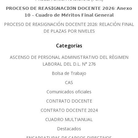
𝗣𝗥𝗢𝗖𝗘𝗦𝗢 𝗗𝗘 𝗥𝗘𝗔𝗦𝗜𝗚𝗡𝗔𝗖𝗜𝗢́𝗡 𝗗𝗢𝗖𝗘𝗡𝗧𝗘 𝟮𝟬𝟮𝟲: 𝗔𝗻𝗲𝘅𝗼
𝟭𝟬 – 𝗖𝘂𝗮𝗱𝗿𝗼 𝗱𝗲 𝗠𝗲́𝗿𝗶𝘁𝗼𝘀 𝗙𝗶𝗻𝗮𝗹 𝗚𝗲𝗻𝗲𝗿𝗮𝗹
PROCESO DE REASIGNACIÓN DOCENTE 2026: RELACIÓN FINAL
DE PLAZAS POR NIVELES
Categorías
ASCENSO DE PERSONAL ADMINISTRATIVO DEL RÈGIMEN
LABORAL DEL D.L. N° 276
Bolsa de Trabajo
CAS
Comunicados oficiales
CONTRATO DOCENTE
CONTRATO DOCENTE 2024
CUADRO MULTIANUAL
Destacados
ENCARGATURAS DE CARGOS DIRECTIVOS