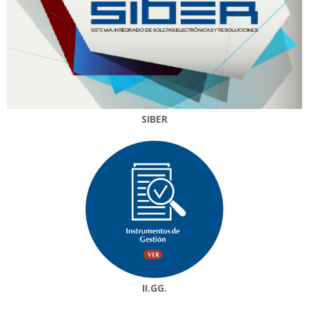
SIBER
II.GG.