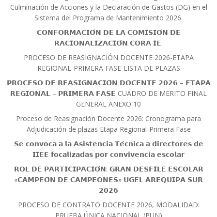
Culminación de Acciones y la Declaración de Gastos (DG) en el
Sistema del Programa de Mantenimiento 2026.
𝗖𝗢𝗡𝗙𝗢𝗥𝗠𝗔𝗖𝗜𝗢́𝗡 𝗗𝗘 𝗟𝗔 𝗖𝗢𝗠𝗜𝗦𝗜𝗢́𝗡 𝗗𝗘
𝗥𝗔𝗖𝗜𝗢𝗡𝗔𝗟𝗜𝗭𝗔𝗖𝗜𝗢́𝗡 𝗖𝗢𝗥𝗔 𝗜𝗘.
PROCESO DE REASIGNACIÓN DOCENTE 2026-ETAPA
REGIONAL-PRIMERA FASE-LISTA DE PLAZAS
𝗣𝗥𝗢𝗖𝗘𝗦𝗢 𝗗𝗘 𝗥𝗘𝗔𝗦𝗜𝗚𝗡𝗔𝗖𝗜𝗢́𝗡 𝗗𝗢𝗖𝗘𝗡𝗧𝗘 𝟮𝟬𝟮𝟲 – 𝗘𝗧𝗔𝗣𝗔
𝗥𝗘𝗚𝗜𝗢𝗡𝗔𝗟 – 𝗣𝗥𝗜𝗠𝗘𝗥𝗔 𝗙𝗔𝗦𝗘 CUADRO DE MERITO FINAL
GENERAL ANEXO 10
Proceso de Reasignación Docente 2026: Cronograma para
Adjudicación de plazas Etapa Regional-Primera Fase
𝗦𝗲 𝗰𝗼𝗻𝘃𝗼𝗰𝗮 𝗮 𝗹𝗮 𝗔𝘀𝗶𝘀𝘁𝗲𝗻𝗰𝗶𝗮 𝗧𝗲́𝗰𝗻𝗶𝗰𝗮 𝗮 𝗱𝗶𝗿𝗲𝗰𝘁𝗼𝗿𝗲𝘀 𝗱𝗲
𝗜𝗜𝗘𝗘 𝗳𝗼𝗰𝗮𝗹𝗶𝘇𝗮𝗱𝗮𝘀 𝗽𝗼𝗿 𝗰𝗼𝗻𝘃𝗶𝘃𝗲𝗻𝗰𝗶𝗮 𝗲𝘀𝗰𝗼𝗹𝗮𝗿
𝗥𝗢𝗟 𝗗𝗘 𝗣𝗔𝗥𝗧𝗜𝗖𝗜𝗣𝗔𝗖𝗜𝗢́𝗡: 𝗚𝗥𝗔𝗡 𝗗𝗘𝗦𝗙𝗜𝗟𝗘 𝗘𝗦𝗖𝗢𝗟𝗔𝗥
«𝗖𝗔𝗠𝗣𝗘𝗢́𝗡 𝗗𝗘 𝗖𝗔𝗠𝗣𝗘𝗢𝗡𝗘𝗦» 𝗨𝗚𝗘𝗟 𝗔𝗥𝗘𝗤𝗨𝗜𝗣𝗔 𝗦𝗨𝗥
𝟮𝟬𝟮𝟲
PROCESO DE CONTRATO DOCENTE 2026, MODALIDAD:
PRUEBA ÚNICA NACIONAL (PUN)