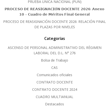
PRUEBA ÚNICA NACIONAL (PUN)
𝗣𝗥𝗢𝗖𝗘𝗦𝗢 𝗗𝗘 𝗥𝗘𝗔𝗦𝗜𝗚𝗡𝗔𝗖𝗜𝗢́𝗡 𝗗𝗢𝗖𝗘𝗡𝗧𝗘 𝟮𝟬𝟮𝟲: 𝗔𝗻𝗲𝘅𝗼
𝟭𝟬 – 𝗖𝘂𝗮𝗱𝗿𝗼 𝗱𝗲 𝗠𝗲́𝗿𝗶𝘁𝗼𝘀 𝗙𝗶𝗻𝗮𝗹 𝗚𝗲𝗻𝗲𝗿𝗮𝗹
PROCESO DE REASIGNACIÓN DOCENTE 2026: RELACIÓN FINAL
DE PLAZAS POR NIVELES
Categorías
ASCENSO DE PERSONAL ADMINISTRATIVO DEL RÈGIMEN
LABORAL DEL D.L. N° 276
Bolsa de Trabajo
CAS
Comunicados oficiales
CONTRATO DOCENTE
CONTRATO DOCENTE 2024
CUADRO MULTIANUAL
Destacados