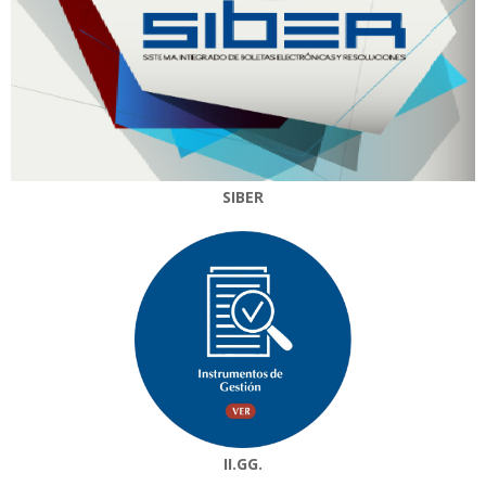
SIBER
II.GG.