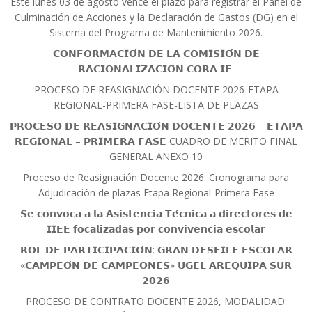
Este lunes 03 de agosto vence el plazo para registrar el Panel de
Culminación de Acciones y la Declaración de Gastos (DG) en el
Sistema del Programa de Mantenimiento 2026.
𝗖𝗢𝗡𝗙𝗢𝗥𝗠𝗔𝗖𝗜𝗢́𝗡 𝗗𝗘 𝗟𝗔 𝗖𝗢𝗠𝗜𝗦𝗜𝗢́𝗡 𝗗𝗘
𝗥𝗔𝗖𝗜𝗢𝗡𝗔𝗟𝗜𝗭𝗔𝗖𝗜𝗢́𝗡 𝗖𝗢𝗥𝗔 𝗜𝗘.
PROCESO DE REASIGNACIÓN DOCENTE 2026-ETAPA
REGIONAL-PRIMERA FASE-LISTA DE PLAZAS
𝗣𝗥𝗢𝗖𝗘𝗦𝗢 𝗗𝗘 𝗥𝗘𝗔𝗦𝗜𝗚𝗡𝗔𝗖𝗜𝗢́𝗡 𝗗𝗢𝗖𝗘𝗡𝗧𝗘 𝟮𝟬𝟮𝟲 – 𝗘𝗧𝗔𝗣𝗔
𝗥𝗘𝗚𝗜𝗢𝗡𝗔𝗟 – 𝗣𝗥𝗜𝗠𝗘𝗥𝗔 𝗙𝗔𝗦𝗘 CUADRO DE MERITO FINAL
GENERAL ANEXO 10
Proceso de Reasignación Docente 2026: Cronograma para
Adjudicación de plazas Etapa Regional-Primera Fase
𝗦𝗲 𝗰𝗼𝗻𝘃𝗼𝗰𝗮 𝗮 𝗹𝗮 𝗔𝘀𝗶𝘀𝘁𝗲𝗻𝗰𝗶𝗮 𝗧𝗲́𝗰𝗻𝗶𝗰𝗮 𝗮 𝗱𝗶𝗿𝗲𝗰𝘁𝗼𝗿𝗲𝘀 𝗱𝗲
𝗜𝗜𝗘𝗘 𝗳𝗼𝗰𝗮𝗹𝗶𝘇𝗮𝗱𝗮𝘀 𝗽𝗼𝗿 𝗰𝗼𝗻𝘃𝗶𝘃𝗲𝗻𝗰𝗶𝗮 𝗲𝘀𝗰𝗼𝗹𝗮𝗿
𝗥𝗢𝗟 𝗗𝗘 𝗣𝗔𝗥𝗧𝗜𝗖𝗜𝗣𝗔𝗖𝗜𝗢́𝗡: 𝗚𝗥𝗔𝗡 𝗗𝗘𝗦𝗙𝗜𝗟𝗘 𝗘𝗦𝗖𝗢𝗟𝗔𝗥
«𝗖𝗔𝗠𝗣𝗘𝗢́𝗡 𝗗𝗘 𝗖𝗔𝗠𝗣𝗘𝗢𝗡𝗘𝗦» 𝗨𝗚𝗘𝗟 𝗔𝗥𝗘𝗤𝗨𝗜𝗣𝗔 𝗦𝗨𝗥
𝟮𝟬𝟮𝟲
PROCESO DE CONTRATO DOCENTE 2026, MODALIDAD: