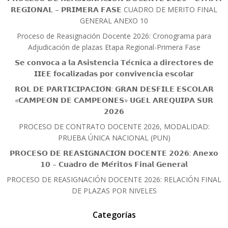
𝗥𝗘𝗚𝗜𝗢𝗡𝗔𝗟 – 𝗣𝗥𝗜𝗠𝗘𝗥𝗔 𝗙𝗔𝗦𝗘 CUADRO DE MERITO FINAL
GENERAL ANEXO 10
Proceso de Reasignación Docente 2026: Cronograma para
Adjudicación de plazas Etapa Regional-Primera Fase
𝗦𝗲 𝗰𝗼𝗻𝘃𝗼𝗰𝗮 𝗮 𝗹𝗮 𝗔𝘀𝗶𝘀𝘁𝗲𝗻𝗰𝗶𝗮 𝗧𝗲́𝗰𝗻𝗶𝗰𝗮 𝗮 𝗱𝗶𝗿𝗲𝗰𝘁𝗼𝗿𝗲𝘀 𝗱𝗲
𝗜𝗜𝗘𝗘 𝗳𝗼𝗰𝗮𝗹𝗶𝘇𝗮𝗱𝗮𝘀 𝗽𝗼𝗿 𝗰𝗼𝗻𝘃𝗶𝘃𝗲𝗻𝗰𝗶𝗮 𝗲𝘀𝗰𝗼𝗹𝗮𝗿
𝗥𝗢𝗟 𝗗𝗘 𝗣𝗔𝗥𝗧𝗜𝗖𝗜𝗣𝗔𝗖𝗜𝗢́𝗡: 𝗚𝗥𝗔𝗡 𝗗𝗘𝗦𝗙𝗜𝗟𝗘 𝗘𝗦𝗖𝗢𝗟𝗔𝗥
«𝗖𝗔𝗠𝗣𝗘𝗢́𝗡 𝗗𝗘 𝗖𝗔𝗠𝗣𝗘𝗢𝗡𝗘𝗦» 𝗨𝗚𝗘𝗟 𝗔𝗥𝗘𝗤𝗨𝗜𝗣𝗔 𝗦𝗨𝗥
𝟮𝟬𝟮𝟲
PROCESO DE CONTRATO DOCENTE 2026, MODALIDAD:
PRUEBA ÚNICA NACIONAL (PUN)
𝗣𝗥𝗢𝗖𝗘𝗦𝗢 𝗗𝗘 𝗥𝗘𝗔𝗦𝗜𝗚𝗡𝗔𝗖𝗜𝗢́𝗡 𝗗𝗢𝗖𝗘𝗡𝗧𝗘 𝟮𝟬𝟮𝟲: 𝗔𝗻𝗲𝘅𝗼
𝟭𝟬 – 𝗖𝘂𝗮𝗱𝗿𝗼 𝗱𝗲 𝗠𝗲́𝗿𝗶𝘁𝗼𝘀 𝗙𝗶𝗻𝗮𝗹 𝗚𝗲𝗻𝗲𝗿𝗮𝗹
PROCESO DE REASIGNACIÓN DOCENTE 2026: RELACIÓN FINAL
DE PLAZAS POR NIVELES
Categorías