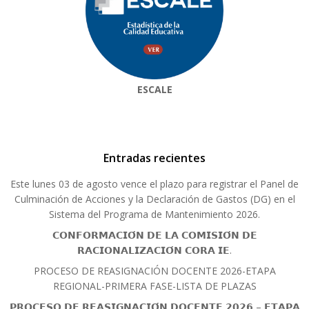
ESCALE
Entradas recientes
Este lunes 03 de agosto vence el plazo para registrar el Panel de
Culminación de Acciones y la Declaración de Gastos (DG) en el
Sistema del Programa de Mantenimiento 2026.
𝗖𝗢𝗡𝗙𝗢𝗥𝗠𝗔𝗖𝗜𝗢́𝗡 𝗗𝗘 𝗟𝗔 𝗖𝗢𝗠𝗜𝗦𝗜𝗢́𝗡 𝗗𝗘
𝗥𝗔𝗖𝗜𝗢𝗡𝗔𝗟𝗜𝗭𝗔𝗖𝗜𝗢́𝗡 𝗖𝗢𝗥𝗔 𝗜𝗘.
PROCESO DE REASIGNACIÓN DOCENTE 2026-ETAPA
REGIONAL-PRIMERA FASE-LISTA DE PLAZAS
𝗣𝗥𝗢𝗖𝗘𝗦𝗢 𝗗𝗘 𝗥𝗘𝗔𝗦𝗜𝗚𝗡𝗔𝗖𝗜𝗢́𝗡 𝗗𝗢𝗖𝗘𝗡𝗧𝗘 𝟮𝟬𝟮𝟲 – 𝗘𝗧𝗔𝗣𝗔