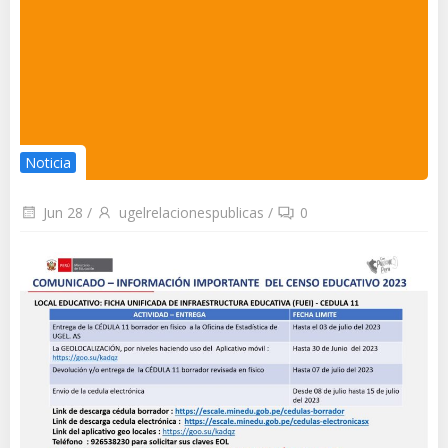
Noticia
Jun 28
/
ugelrelacionespublicas
/
0