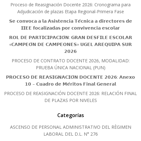
Proceso de Reasignación Docente 2026: Cronograma para
Adjudicación de plazas Etapa Regional-Primera Fase
𝗦𝗲 𝗰𝗼𝗻𝘃𝗼𝗰𝗮 𝗮 𝗹𝗮 𝗔𝘀𝗶𝘀𝘁𝗲𝗻𝗰𝗶𝗮 𝗧𝗲́𝗰𝗻𝗶𝗰𝗮 𝗮 𝗱𝗶𝗿𝗲𝗰𝘁𝗼𝗿𝗲𝘀 𝗱𝗲
𝗜𝗜𝗘𝗘 𝗳𝗼𝗰𝗮𝗹𝗶𝘇𝗮𝗱𝗮𝘀 𝗽𝗼𝗿 𝗰𝗼𝗻𝘃𝗶𝘃𝗲𝗻𝗰𝗶𝗮 𝗲𝘀𝗰𝗼𝗹𝗮𝗿
𝗥𝗢𝗟 𝗗𝗘 𝗣𝗔𝗥𝗧𝗜𝗖𝗜𝗣𝗔𝗖𝗜𝗢́𝗡: 𝗚𝗥𝗔𝗡 𝗗𝗘𝗦𝗙𝗜𝗟𝗘 𝗘𝗦𝗖𝗢𝗟𝗔𝗥
«𝗖𝗔𝗠𝗣𝗘𝗢́𝗡 𝗗𝗘 𝗖𝗔𝗠𝗣𝗘𝗢𝗡𝗘𝗦» 𝗨𝗚𝗘𝗟 𝗔𝗥𝗘𝗤𝗨𝗜𝗣𝗔 𝗦𝗨𝗥
𝟮𝟬𝟮𝟲
PROCESO DE CONTRATO DOCENTE 2026, MODALIDAD:
PRUEBA ÚNICA NACIONAL (PUN)
𝗣𝗥𝗢𝗖𝗘𝗦𝗢 𝗗𝗘 𝗥𝗘𝗔𝗦𝗜𝗚𝗡𝗔𝗖𝗜𝗢́𝗡 𝗗𝗢𝗖𝗘𝗡𝗧𝗘 𝟮𝟬𝟮𝟲: 𝗔𝗻𝗲𝘅𝗼
𝟭𝟬 – 𝗖𝘂𝗮𝗱𝗿𝗼 𝗱𝗲 𝗠𝗲́𝗿𝗶𝘁𝗼𝘀 𝗙𝗶𝗻𝗮𝗹 𝗚𝗲𝗻𝗲𝗿𝗮𝗹
PROCESO DE REASIGNACIÓN DOCENTE 2026: RELACIÓN FINAL
DE PLAZAS POR NIVELES
Categorías
ASCENSO DE PERSONAL ADMINISTRATIVO DEL RÈGIMEN
LABORAL DEL D.L. N° 276