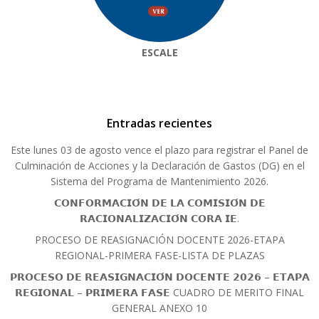
ESCALE
Entradas recientes
Este lunes 03 de agosto vence el plazo para registrar el Panel de
Culminación de Acciones y la Declaración de Gastos (DG) en el
Sistema del Programa de Mantenimiento 2026.
𝗖𝗢𝗡𝗙𝗢𝗥𝗠𝗔𝗖𝗜𝗢́𝗡 𝗗𝗘 𝗟𝗔 𝗖𝗢𝗠𝗜𝗦𝗜𝗢́𝗡 𝗗𝗘
𝗥𝗔𝗖𝗜𝗢𝗡𝗔𝗟𝗜𝗭𝗔𝗖𝗜𝗢́𝗡 𝗖𝗢𝗥𝗔 𝗜𝗘.
PROCESO DE REASIGNACIÓN DOCENTE 2026-ETAPA
REGIONAL-PRIMERA FASE-LISTA DE PLAZAS
𝗣𝗥𝗢𝗖𝗘𝗦𝗢 𝗗𝗘 𝗥𝗘𝗔𝗦𝗜𝗚𝗡𝗔𝗖𝗜𝗢́𝗡 𝗗𝗢𝗖𝗘𝗡𝗧𝗘 𝟮𝟬𝟮𝟲 – 𝗘𝗧𝗔𝗣𝗔
𝗥𝗘𝗚𝗜𝗢𝗡𝗔𝗟 – 𝗣𝗥𝗜𝗠𝗘𝗥𝗔 𝗙𝗔𝗦𝗘 CUADRO DE MERITO FINAL
GENERAL ANEXO 10