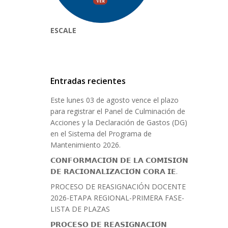
ESCALE
Entradas recientes
Este lunes 03 de agosto vence el plazo
para registrar el Panel de Culminación de
Acciones y la Declaración de Gastos (DG)
en el Sistema del Programa de
Mantenimiento 2026.
𝗖𝗢𝗡𝗙𝗢𝗥𝗠𝗔𝗖𝗜𝗢́𝗡 𝗗𝗘 𝗟𝗔 𝗖𝗢𝗠𝗜𝗦𝗜𝗢́𝗡
𝗗𝗘 𝗥𝗔𝗖𝗜𝗢𝗡𝗔𝗟𝗜𝗭𝗔𝗖𝗜𝗢́𝗡 𝗖𝗢𝗥𝗔 𝗜𝗘.
PROCESO DE REASIGNACIÓN DOCENTE
2026-ETAPA REGIONAL-PRIMERA FASE-
LISTA DE PLAZAS
𝗣𝗥𝗢𝗖𝗘𝗦𝗢 𝗗𝗘 𝗥𝗘𝗔𝗦𝗜𝗚𝗡𝗔𝗖𝗜𝗢́𝗡