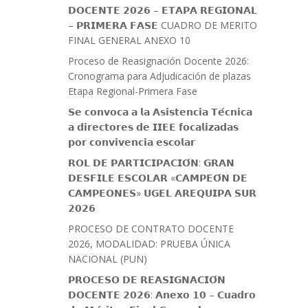
𝗗𝗢𝗖𝗘𝗡𝗧𝗘 𝟮𝟬𝟮𝟲 – 𝗘𝗧𝗔𝗣𝗔 𝗥𝗘𝗚𝗜𝗢𝗡𝗔𝗟
– 𝗣𝗥𝗜𝗠𝗘𝗥𝗔 𝗙𝗔𝗦𝗘 CUADRO DE MERITO
FINAL GENERAL ANEXO 10
Proceso de Reasignación Docente 2026:
Cronograma para Adjudicación de plazas
Etapa Regional-Primera Fase
𝗦𝗲 𝗰𝗼𝗻𝘃𝗼𝗰𝗮 𝗮 𝗹𝗮 𝗔𝘀𝗶𝘀𝘁𝗲𝗻𝗰𝗶𝗮 𝗧𝗲́𝗰𝗻𝗶𝗰𝗮
𝗮 𝗱𝗶𝗿𝗲𝗰𝘁𝗼𝗿𝗲𝘀 𝗱𝗲 𝗜𝗜𝗘𝗘 𝗳𝗼𝗰𝗮𝗹𝗶𝘇𝗮𝗱𝗮𝘀
𝗽𝗼𝗿 𝗰𝗼𝗻𝘃𝗶𝘃𝗲𝗻𝗰𝗶𝗮 𝗲𝘀𝗰𝗼𝗹𝗮𝗿
𝗥𝗢𝗟 𝗗𝗘 𝗣𝗔𝗥𝗧𝗜𝗖𝗜𝗣𝗔𝗖𝗜𝗢́𝗡: 𝗚𝗥𝗔𝗡
𝗗𝗘𝗦𝗙𝗜𝗟𝗘 𝗘𝗦𝗖𝗢𝗟𝗔𝗥 «𝗖𝗔𝗠𝗣𝗘𝗢́𝗡 𝗗𝗘
𝗖𝗔𝗠𝗣𝗘𝗢𝗡𝗘𝗦» 𝗨𝗚𝗘𝗟 𝗔𝗥𝗘𝗤𝗨𝗜𝗣𝗔 𝗦𝗨𝗥
𝟮𝟬𝟮𝟲
PROCESO DE CONTRATO DOCENTE
2026, MODALIDAD: PRUEBA ÚNICA
NACIONAL (PUN)
𝗣𝗥𝗢𝗖𝗘𝗦𝗢 𝗗𝗘 𝗥𝗘𝗔𝗦𝗜𝗚𝗡𝗔𝗖𝗜𝗢́𝗡
𝗗𝗢𝗖𝗘𝗡𝗧𝗘 𝟮𝟬𝟮𝟲: 𝗔𝗻𝗲𝘅𝗼 𝟭𝟬 – 𝗖𝘂𝗮𝗱𝗿𝗼