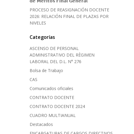
𝗱𝗲 𝗠𝗲́𝗿𝗶𝘁𝗼𝘀 𝗙𝗶𝗻𝗮𝗹 𝗚𝗲𝗻𝗲𝗿𝗮𝗹
PROCESO DE REASIGNACIÓN DOCENTE
2026: RELACIÓN FINAL DE PLAZAS POR
NIVELES
Categorías
ASCENSO DE PERSONAL
ADMINISTRATIVO DEL RÈGIMEN
LABORAL DEL D.L. N° 276
Bolsa de Trabajo
CAS
Comunicados oficiales
CONTRATO DOCENTE
CONTRATO DOCENTE 2024
CUADRO MULTIANUAL
Destacados
ENCARGATURAS DE CARGOS DIRECTIVOS