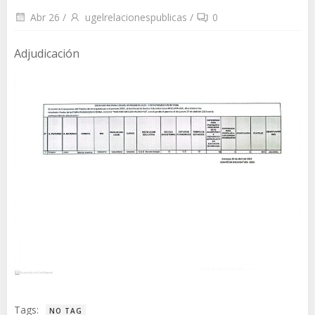
Abr 26
/
ugelrelacionespublicas
/
0
Adjudicación
Tags:
NO TAG