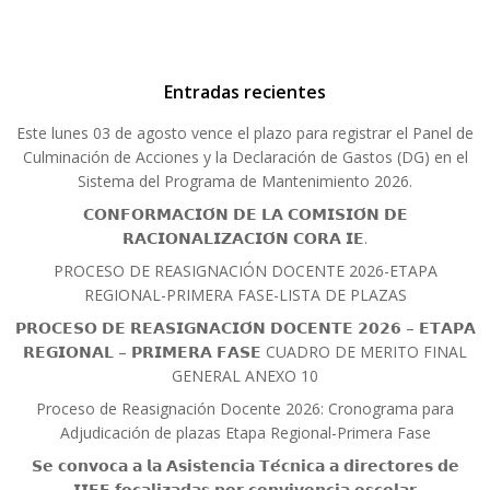
Entradas recientes
Este lunes 03 de agosto vence el plazo para registrar el Panel de
Culminación de Acciones y la Declaración de Gastos (DG) en el
Sistema del Programa de Mantenimiento 2026.
𝗖𝗢𝗡𝗙𝗢𝗥𝗠𝗔𝗖𝗜𝗢́𝗡 𝗗𝗘 𝗟𝗔 𝗖𝗢𝗠𝗜𝗦𝗜𝗢́𝗡 𝗗𝗘
𝗥𝗔𝗖𝗜𝗢𝗡𝗔𝗟𝗜𝗭𝗔𝗖𝗜𝗢́𝗡 𝗖𝗢𝗥𝗔 𝗜𝗘.
PROCESO DE REASIGNACIÓN DOCENTE 2026-ETAPA
REGIONAL-PRIMERA FASE-LISTA DE PLAZAS
𝗣𝗥𝗢𝗖𝗘𝗦𝗢 𝗗𝗘 𝗥𝗘𝗔𝗦𝗜𝗚𝗡𝗔𝗖𝗜𝗢́𝗡 𝗗𝗢𝗖𝗘𝗡𝗧𝗘 𝟮𝟬𝟮𝟲 – 𝗘𝗧𝗔𝗣𝗔
𝗥𝗘𝗚𝗜𝗢𝗡𝗔𝗟 – 𝗣𝗥𝗜𝗠𝗘𝗥𝗔 𝗙𝗔𝗦𝗘 CUADRO DE MERITO FINAL
GENERAL ANEXO 10
Proceso de Reasignación Docente 2026: Cronograma para
Adjudicación de plazas Etapa Regional-Primera Fase
𝗦𝗲 𝗰𝗼𝗻𝘃𝗼𝗰𝗮 𝗮 𝗹𝗮 𝗔𝘀𝗶𝘀𝘁𝗲𝗻𝗰𝗶𝗮 𝗧𝗲́𝗰𝗻𝗶𝗰𝗮 𝗮 𝗱𝗶𝗿𝗲𝗰𝘁𝗼𝗿𝗲𝘀 𝗱𝗲
𝗜𝗜𝗘𝗘 𝗳𝗼𝗰𝗮𝗹𝗶𝘇𝗮𝗱𝗮𝘀 𝗽𝗼𝗿 𝗰𝗼𝗻𝘃𝗶𝘃𝗲𝗻𝗰𝗶𝗮 𝗲𝘀𝗰𝗼𝗹𝗮𝗿