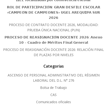
𝗥𝗢𝗟 𝗗𝗘 𝗣𝗔𝗥𝗧𝗜𝗖𝗜𝗣𝗔𝗖𝗜𝗢́𝗡: 𝗚𝗥𝗔𝗡 𝗗𝗘𝗦𝗙𝗜𝗟𝗘 𝗘𝗦𝗖𝗢𝗟𝗔𝗥
«𝗖𝗔𝗠𝗣𝗘𝗢́𝗡 𝗗𝗘 𝗖𝗔𝗠𝗣𝗘𝗢𝗡𝗘𝗦» 𝗨𝗚𝗘𝗟 𝗔𝗥𝗘𝗤𝗨𝗜𝗣𝗔 𝗦𝗨𝗥
𝟮𝟬𝟮𝟲
PROCESO DE CONTRATO DOCENTE 2026, MODALIDAD:
PRUEBA ÚNICA NACIONAL (PUN)
𝗣𝗥𝗢𝗖𝗘𝗦𝗢 𝗗𝗘 𝗥𝗘𝗔𝗦𝗜𝗚𝗡𝗔𝗖𝗜𝗢́𝗡 𝗗𝗢𝗖𝗘𝗡𝗧𝗘 𝟮𝟬𝟮𝟲: 𝗔𝗻𝗲𝘅𝗼
𝟭𝟬 – 𝗖𝘂𝗮𝗱𝗿𝗼 𝗱𝗲 𝗠𝗲́𝗿𝗶𝘁𝗼𝘀 𝗙𝗶𝗻𝗮𝗹 𝗚𝗲𝗻𝗲𝗿𝗮𝗹
PROCESO DE REASIGNACIÓN DOCENTE 2026: RELACIÓN FINAL
DE PLAZAS POR NIVELES
Categorías
ASCENSO DE PERSONAL ADMINISTRATIVO DEL RÈGIMEN
LABORAL DEL D.L. N° 276
Bolsa de Trabajo
CAS
Comunicados oficiales