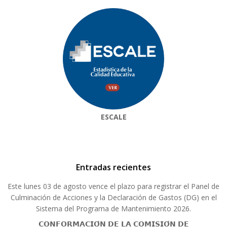
ESCALE
Entradas recientes
Este lunes 03 de agosto vence el plazo para registrar el Panel de
Culminación de Acciones y la Declaración de Gastos (DG) en el
Sistema del Programa de Mantenimiento 2026.
𝗖𝗢𝗡𝗙𝗢𝗥𝗠𝗔𝗖𝗜𝗢́𝗡 𝗗𝗘 𝗟𝗔 𝗖𝗢𝗠𝗜𝗦𝗜𝗢́𝗡 𝗗𝗘