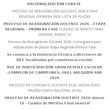
𝗥𝗔𝗖𝗜𝗢𝗡𝗔𝗟𝗜𝗭𝗔𝗖𝗜𝗢́𝗡 𝗖𝗢𝗥𝗔 𝗜𝗘.
PROCESO DE REASIGNACIÓN DOCENTE 2026-ETAPA
REGIONAL-PRIMERA FASE-LISTA DE PLAZAS
𝗣𝗥𝗢𝗖𝗘𝗦𝗢 𝗗𝗘 𝗥𝗘𝗔𝗦𝗜𝗚𝗡𝗔𝗖𝗜𝗢́𝗡 𝗗𝗢𝗖𝗘𝗡𝗧𝗘 𝟮𝟬𝟮𝟲 – 𝗘𝗧𝗔𝗣𝗔
𝗥𝗘𝗚𝗜𝗢𝗡𝗔𝗟 – 𝗣𝗥𝗜𝗠𝗘𝗥𝗔 𝗙𝗔𝗦𝗘 CUADRO DE MERITO FINAL
GENERAL ANEXO 10
Proceso de Reasignación Docente 2026: Cronograma para
Adjudicación de plazas Etapa Regional-Primera Fase
𝗦𝗲 𝗰𝗼𝗻𝘃𝗼𝗰𝗮 𝗮 𝗹𝗮 𝗔𝘀𝗶𝘀𝘁𝗲𝗻𝗰𝗶𝗮 𝗧𝗲́𝗰𝗻𝗶𝗰𝗮 𝗮 𝗱𝗶𝗿𝗲𝗰𝘁𝗼𝗿𝗲𝘀 𝗱𝗲
𝗜𝗜𝗘𝗘 𝗳𝗼𝗰𝗮𝗹𝗶𝘇𝗮𝗱𝗮𝘀 𝗽𝗼𝗿 𝗰𝗼𝗻𝘃𝗶𝘃𝗲𝗻𝗰𝗶𝗮 𝗲𝘀𝗰𝗼𝗹𝗮𝗿
𝗥𝗢𝗟 𝗗𝗘 𝗣𝗔𝗥𝗧𝗜𝗖𝗜𝗣𝗔𝗖𝗜𝗢́𝗡: 𝗚𝗥𝗔𝗡 𝗗𝗘𝗦𝗙𝗜𝗟𝗘 𝗘𝗦𝗖𝗢𝗟𝗔𝗥
«𝗖𝗔𝗠𝗣𝗘𝗢́𝗡 𝗗𝗘 𝗖𝗔𝗠𝗣𝗘𝗢𝗡𝗘𝗦» 𝗨𝗚𝗘𝗟 𝗔𝗥𝗘𝗤𝗨𝗜𝗣𝗔 𝗦𝗨𝗥
𝟮𝟬𝟮𝟲
PROCESO DE CONTRATO DOCENTE 2026, MODALIDAD:
PRUEBA ÚNICA NACIONAL (PUN)
𝗣𝗥𝗢𝗖𝗘𝗦𝗢 𝗗𝗘 𝗥𝗘𝗔𝗦𝗜𝗚𝗡𝗔𝗖𝗜𝗢́𝗡 𝗗𝗢𝗖𝗘𝗡𝗧𝗘 𝟮𝟬𝟮𝟲: 𝗔𝗻𝗲𝘅𝗼
𝟭𝟬 – 𝗖𝘂𝗮𝗱𝗿𝗼 𝗱𝗲 𝗠𝗲́𝗿𝗶𝘁𝗼𝘀 𝗙𝗶𝗻𝗮𝗹 𝗚𝗲𝗻𝗲𝗿𝗮𝗹