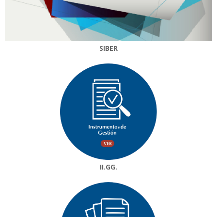
SIBER
II.GG.