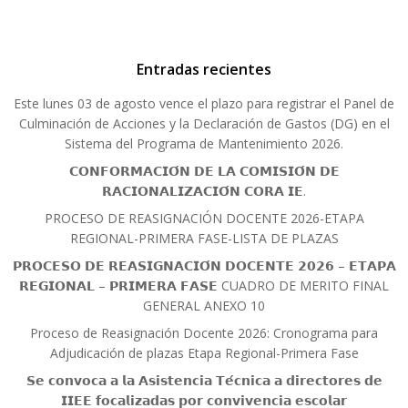
Entradas recientes
Este lunes 03 de agosto vence el plazo para registrar el Panel de
Culminación de Acciones y la Declaración de Gastos (DG) en el
Sistema del Programa de Mantenimiento 2026.
𝗖𝗢𝗡𝗙𝗢𝗥𝗠𝗔𝗖𝗜𝗢́𝗡 𝗗𝗘 𝗟𝗔 𝗖𝗢𝗠𝗜𝗦𝗜𝗢́𝗡 𝗗𝗘
𝗥𝗔𝗖𝗜𝗢𝗡𝗔𝗟𝗜𝗭𝗔𝗖𝗜𝗢́𝗡 𝗖𝗢𝗥𝗔 𝗜𝗘.
PROCESO DE REASIGNACIÓN DOCENTE 2026-ETAPA
REGIONAL-PRIMERA FASE-LISTA DE PLAZAS
𝗣𝗥𝗢𝗖𝗘𝗦𝗢 𝗗𝗘 𝗥𝗘𝗔𝗦𝗜𝗚𝗡𝗔𝗖𝗜𝗢́𝗡 𝗗𝗢𝗖𝗘𝗡𝗧𝗘 𝟮𝟬𝟮𝟲 – 𝗘𝗧𝗔𝗣𝗔
𝗥𝗘𝗚𝗜𝗢𝗡𝗔𝗟 – 𝗣𝗥𝗜𝗠𝗘𝗥𝗔 𝗙𝗔𝗦𝗘 CUADRO DE MERITO FINAL
GENERAL ANEXO 10
Proceso de Reasignación Docente 2026: Cronograma para
Adjudicación de plazas Etapa Regional-Primera Fase
𝗦𝗲 𝗰𝗼𝗻𝘃𝗼𝗰𝗮 𝗮 𝗹𝗮 𝗔𝘀𝗶𝘀𝘁𝗲𝗻𝗰𝗶𝗮 𝗧𝗲́𝗰𝗻𝗶𝗰𝗮 𝗮 𝗱𝗶𝗿𝗲𝗰𝘁𝗼𝗿𝗲𝘀 𝗱𝗲
𝗜𝗜𝗘𝗘 𝗳𝗼𝗰𝗮𝗹𝗶𝘇𝗮𝗱𝗮𝘀 𝗽𝗼𝗿 𝗰𝗼𝗻𝘃𝗶𝘃𝗲𝗻𝗰𝗶𝗮 𝗲𝘀𝗰𝗼𝗹𝗮𝗿