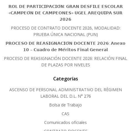
𝗥𝗢𝗟 𝗗𝗘 𝗣𝗔𝗥𝗧𝗜𝗖𝗜𝗣𝗔𝗖𝗜𝗢́𝗡: 𝗚𝗥𝗔𝗡 𝗗𝗘𝗦𝗙𝗜𝗟𝗘 𝗘𝗦𝗖𝗢𝗟𝗔𝗥
«𝗖𝗔𝗠𝗣𝗘𝗢́𝗡 𝗗𝗘 𝗖𝗔𝗠𝗣𝗘𝗢𝗡𝗘𝗦» 𝗨𝗚𝗘𝗟 𝗔𝗥𝗘𝗤𝗨𝗜𝗣𝗔 𝗦𝗨𝗥
𝟮𝟬𝟮𝟲
PROCESO DE CONTRATO DOCENTE 2026, MODALIDAD:
PRUEBA ÚNICA NACIONAL (PUN)
𝗣𝗥𝗢𝗖𝗘𝗦𝗢 𝗗𝗘 𝗥𝗘𝗔𝗦𝗜𝗚𝗡𝗔𝗖𝗜𝗢́𝗡 𝗗𝗢𝗖𝗘𝗡𝗧𝗘 𝟮𝟬𝟮𝟲: 𝗔𝗻𝗲𝘅𝗼
𝟭𝟬 – 𝗖𝘂𝗮𝗱𝗿𝗼 𝗱𝗲 𝗠𝗲́𝗿𝗶𝘁𝗼𝘀 𝗙𝗶𝗻𝗮𝗹 𝗚𝗲𝗻𝗲𝗿𝗮𝗹
PROCESO DE REASIGNACIÓN DOCENTE 2026: RELACIÓN FINAL
DE PLAZAS POR NIVELES
Categorías
ASCENSO DE PERSONAL ADMINISTRATIVO DEL RÈGIMEN
LABORAL DEL D.L. N° 276
Bolsa de Trabajo
CAS
Comunicados oficiales