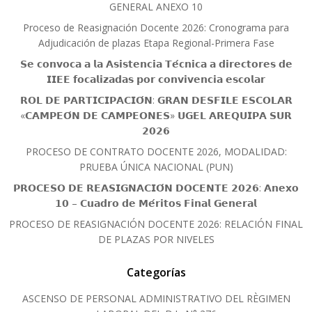
GENERAL ANEXO 10
Proceso de Reasignación Docente 2026: Cronograma para
Adjudicación de plazas Etapa Regional-Primera Fase
𝗦𝗲 𝗰𝗼𝗻𝘃𝗼𝗰𝗮 𝗮 𝗹𝗮 𝗔𝘀𝗶𝘀𝘁𝗲𝗻𝗰𝗶𝗮 𝗧𝗲́𝗰𝗻𝗶𝗰𝗮 𝗮 𝗱𝗶𝗿𝗲𝗰𝘁𝗼𝗿𝗲𝘀 𝗱𝗲
𝗜𝗜𝗘𝗘 𝗳𝗼𝗰𝗮𝗹𝗶𝘇𝗮𝗱𝗮𝘀 𝗽𝗼𝗿 𝗰𝗼𝗻𝘃𝗶𝘃𝗲𝗻𝗰𝗶𝗮 𝗲𝘀𝗰𝗼𝗹𝗮𝗿
𝗥𝗢𝗟 𝗗𝗘 𝗣𝗔𝗥𝗧𝗜𝗖𝗜𝗣𝗔𝗖𝗜𝗢́𝗡: 𝗚𝗥𝗔𝗡 𝗗𝗘𝗦𝗙𝗜𝗟𝗘 𝗘𝗦𝗖𝗢𝗟𝗔𝗥
«𝗖𝗔𝗠𝗣𝗘𝗢́𝗡 𝗗𝗘 𝗖𝗔𝗠𝗣𝗘𝗢𝗡𝗘𝗦» 𝗨𝗚𝗘𝗟 𝗔𝗥𝗘𝗤𝗨𝗜𝗣𝗔 𝗦𝗨𝗥
𝟮𝟬𝟮𝟲
PROCESO DE CONTRATO DOCENTE 2026, MODALIDAD:
PRUEBA ÚNICA NACIONAL (PUN)
𝗣𝗥𝗢𝗖𝗘𝗦𝗢 𝗗𝗘 𝗥𝗘𝗔𝗦𝗜𝗚𝗡𝗔𝗖𝗜𝗢́𝗡 𝗗𝗢𝗖𝗘𝗡𝗧𝗘 𝟮𝟬𝟮𝟲: 𝗔𝗻𝗲𝘅𝗼
𝟭𝟬 – 𝗖𝘂𝗮𝗱𝗿𝗼 𝗱𝗲 𝗠𝗲́𝗿𝗶𝘁𝗼𝘀 𝗙𝗶𝗻𝗮𝗹 𝗚𝗲𝗻𝗲𝗿𝗮𝗹
PROCESO DE REASIGNACIÓN DOCENTE 2026: RELACIÓN FINAL
DE PLAZAS POR NIVELES
Categorías
ASCENSO DE PERSONAL ADMINISTRATIVO DEL RÈGIMEN