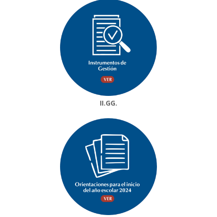
II.GG.