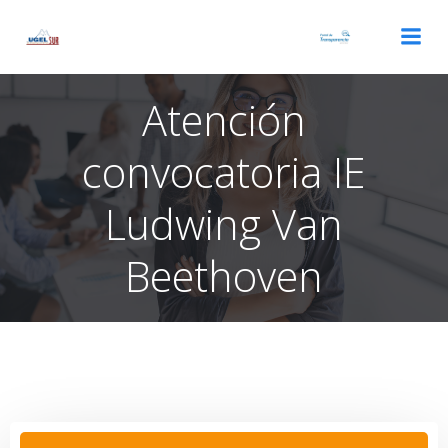
Saltar
al
contenido
Atención
convocatoria IE
Ludwing Van
Beethoven