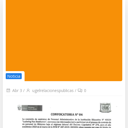
Noticia
Abr 3
/
ugelrelacionespublicas
/
0