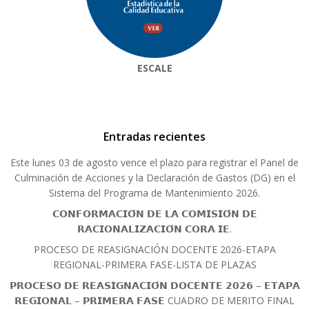
ESCALE
Entradas recientes
Este lunes 03 de agosto vence el plazo para registrar el Panel de
Culminación de Acciones y la Declaración de Gastos (DG) en el
Sistema del Programa de Mantenimiento 2026.
𝗖𝗢𝗡𝗙𝗢𝗥𝗠𝗔𝗖𝗜𝗢́𝗡 𝗗𝗘 𝗟𝗔 𝗖𝗢𝗠𝗜𝗦𝗜𝗢́𝗡 𝗗𝗘
𝗥𝗔𝗖𝗜𝗢𝗡𝗔𝗟𝗜𝗭𝗔𝗖𝗜𝗢́𝗡 𝗖𝗢𝗥𝗔 𝗜𝗘.
PROCESO DE REASIGNACIÓN DOCENTE 2026-ETAPA
REGIONAL-PRIMERA FASE-LISTA DE PLAZAS
𝗣𝗥𝗢𝗖𝗘𝗦𝗢 𝗗𝗘 𝗥𝗘𝗔𝗦𝗜𝗚𝗡𝗔𝗖𝗜𝗢́𝗡 𝗗𝗢𝗖𝗘𝗡𝗧𝗘 𝟮𝟬𝟮𝟲 – 𝗘𝗧𝗔𝗣𝗔
𝗥𝗘𝗚𝗜𝗢𝗡𝗔𝗟 – 𝗣𝗥𝗜𝗠𝗘𝗥𝗔 𝗙𝗔𝗦𝗘 CUADRO DE MERITO FINAL