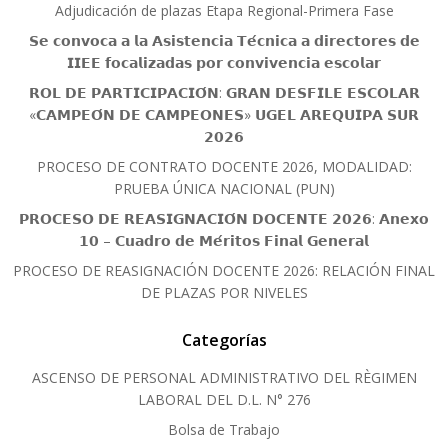
Adjudicación de plazas Etapa Regional-Primera Fase
𝗦𝗲 𝗰𝗼𝗻𝘃𝗼𝗰𝗮 𝗮 𝗹𝗮 𝗔𝘀𝗶𝘀𝘁𝗲𝗻𝗰𝗶𝗮 𝗧𝗲́𝗰𝗻𝗶𝗰𝗮 𝗮 𝗱𝗶𝗿𝗲𝗰𝘁𝗼𝗿𝗲𝘀 𝗱𝗲
𝗜𝗜𝗘𝗘 𝗳𝗼𝗰𝗮𝗹𝗶𝘇𝗮𝗱𝗮𝘀 𝗽𝗼𝗿 𝗰𝗼𝗻𝘃𝗶𝘃𝗲𝗻𝗰𝗶𝗮 𝗲𝘀𝗰𝗼𝗹𝗮𝗿
𝗥𝗢𝗟 𝗗𝗘 𝗣𝗔𝗥𝗧𝗜𝗖𝗜𝗣𝗔𝗖𝗜𝗢́𝗡: 𝗚𝗥𝗔𝗡 𝗗𝗘𝗦𝗙𝗜𝗟𝗘 𝗘𝗦𝗖𝗢𝗟𝗔𝗥
«𝗖𝗔𝗠𝗣𝗘𝗢́𝗡 𝗗𝗘 𝗖𝗔𝗠𝗣𝗘𝗢𝗡𝗘𝗦» 𝗨𝗚𝗘𝗟 𝗔𝗥𝗘𝗤𝗨𝗜𝗣𝗔 𝗦𝗨𝗥
𝟮𝟬𝟮𝟲
PROCESO DE CONTRATO DOCENTE 2026, MODALIDAD:
PRUEBA ÚNICA NACIONAL (PUN)
𝗣𝗥𝗢𝗖𝗘𝗦𝗢 𝗗𝗘 𝗥𝗘𝗔𝗦𝗜𝗚𝗡𝗔𝗖𝗜𝗢́𝗡 𝗗𝗢𝗖𝗘𝗡𝗧𝗘 𝟮𝟬𝟮𝟲: 𝗔𝗻𝗲𝘅𝗼
𝟭𝟬 – 𝗖𝘂𝗮𝗱𝗿𝗼 𝗱𝗲 𝗠𝗲́𝗿𝗶𝘁𝗼𝘀 𝗙𝗶𝗻𝗮𝗹 𝗚𝗲𝗻𝗲𝗿𝗮𝗹
PROCESO DE REASIGNACIÓN DOCENTE 2026: RELACIÓN FINAL
DE PLAZAS POR NIVELES
Categorías
ASCENSO DE PERSONAL ADMINISTRATIVO DEL RÈGIMEN
LABORAL DEL D.L. N° 276
Bolsa de Trabajo