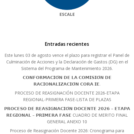
ESCALE
Entradas recientes
Este lunes 03 de agosto vence el plazo para registrar el Panel de
Culminación de Acciones y la Declaración de Gastos (DG) en el
Sistema del Programa de Mantenimiento 2026.
𝗖𝗢𝗡𝗙𝗢𝗥𝗠𝗔𝗖𝗜𝗢́𝗡 𝗗𝗘 𝗟𝗔 𝗖𝗢𝗠𝗜𝗦𝗜𝗢́𝗡 𝗗𝗘
𝗥𝗔𝗖𝗜𝗢𝗡𝗔𝗟𝗜𝗭𝗔𝗖𝗜𝗢́𝗡 𝗖𝗢𝗥𝗔 𝗜𝗘.
PROCESO DE REASIGNACIÓN DOCENTE 2026-ETAPA
REGIONAL-PRIMERA FASE-LISTA DE PLAZAS
𝗣𝗥𝗢𝗖𝗘𝗦𝗢 𝗗𝗘 𝗥𝗘𝗔𝗦𝗜𝗚𝗡𝗔𝗖𝗜𝗢́𝗡 𝗗𝗢𝗖𝗘𝗡𝗧𝗘 𝟮𝟬𝟮𝟲 – 𝗘𝗧𝗔𝗣𝗔
𝗥𝗘𝗚𝗜𝗢𝗡𝗔𝗟 – 𝗣𝗥𝗜𝗠𝗘𝗥𝗔 𝗙𝗔𝗦𝗘 CUADRO DE MERITO FINAL
GENERAL ANEXO 10
Proceso de Reasignación Docente 2026: Cronograma para