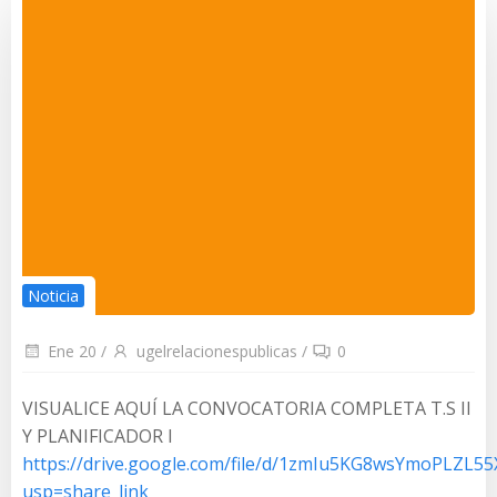
Noticia
Ene 20
/
ugelrelacionespublicas
/
0
VISUALICE AQUÍ LA CONVOCATORIA COMPLETA T.S II
Y PLANIFICADOR I
https://drive.google.com/file/d/1zmIu5KG8wsYmoPLZL
usp=share_link