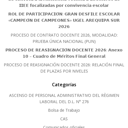
𝗜𝗜𝗘𝗘 𝗳𝗼𝗰𝗮𝗹𝗶𝘇𝗮𝗱𝗮𝘀 𝗽𝗼𝗿 𝗰𝗼𝗻𝘃𝗶𝘃𝗲𝗻𝗰𝗶𝗮 𝗲𝘀𝗰𝗼𝗹𝗮𝗿
𝗥𝗢𝗟 𝗗𝗘 𝗣𝗔𝗥𝗧𝗜𝗖𝗜𝗣𝗔𝗖𝗜𝗢́𝗡: 𝗚𝗥𝗔𝗡 𝗗𝗘𝗦𝗙𝗜𝗟𝗘 𝗘𝗦𝗖𝗢𝗟𝗔𝗥
«𝗖𝗔𝗠𝗣𝗘𝗢́𝗡 𝗗𝗘 𝗖𝗔𝗠𝗣𝗘𝗢𝗡𝗘𝗦» 𝗨𝗚𝗘𝗟 𝗔𝗥𝗘𝗤𝗨𝗜𝗣𝗔 𝗦𝗨𝗥
𝟮𝟬𝟮𝟲
PROCESO DE CONTRATO DOCENTE 2026, MODALIDAD:
PRUEBA ÚNICA NACIONAL (PUN)
𝗣𝗥𝗢𝗖𝗘𝗦𝗢 𝗗𝗘 𝗥𝗘𝗔𝗦𝗜𝗚𝗡𝗔𝗖𝗜𝗢́𝗡 𝗗𝗢𝗖𝗘𝗡𝗧𝗘 𝟮𝟬𝟮𝟲: 𝗔𝗻𝗲𝘅𝗼
𝟭𝟬 – 𝗖𝘂𝗮𝗱𝗿𝗼 𝗱𝗲 𝗠𝗲́𝗿𝗶𝘁𝗼𝘀 𝗙𝗶𝗻𝗮𝗹 𝗚𝗲𝗻𝗲𝗿𝗮𝗹
PROCESO DE REASIGNACIÓN DOCENTE 2026: RELACIÓN FINAL
DE PLAZAS POR NIVELES
Categorías
ASCENSO DE PERSONAL ADMINISTRATIVO DEL RÈGIMEN
LABORAL DEL D.L. N° 276
Bolsa de Trabajo
CAS
Comunicados oficiales