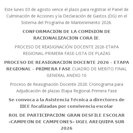
Este lunes 03 de agosto vence el plazo para registrar el Panel de
Culminación de Acciones y la Declaración de Gastos (DG) en el
Sistema del Programa de Mantenimiento 2026.
𝗖𝗢𝗡𝗙𝗢𝗥𝗠𝗔𝗖𝗜𝗢́𝗡 𝗗𝗘 𝗟𝗔 𝗖𝗢𝗠𝗜𝗦𝗜𝗢́𝗡 𝗗𝗘
𝗥𝗔𝗖𝗜𝗢𝗡𝗔𝗟𝗜𝗭𝗔𝗖𝗜𝗢́𝗡 𝗖𝗢𝗥𝗔 𝗜𝗘.
PROCESO DE REASIGNACIÓN DOCENTE 2026-ETAPA
REGIONAL-PRIMERA FASE-LISTA DE PLAZAS
𝗣𝗥𝗢𝗖𝗘𝗦𝗢 𝗗𝗘 𝗥𝗘𝗔𝗦𝗜𝗚𝗡𝗔𝗖𝗜𝗢́𝗡 𝗗𝗢𝗖𝗘𝗡𝗧𝗘 𝟮𝟬𝟮𝟲 – 𝗘𝗧𝗔𝗣𝗔
𝗥𝗘𝗚𝗜𝗢𝗡𝗔𝗟 – 𝗣𝗥𝗜𝗠𝗘𝗥𝗔 𝗙𝗔𝗦𝗘 CUADRO DE MERITO FINAL
GENERAL ANEXO 10
Proceso de Reasignación Docente 2026: Cronograma para
Adjudicación de plazas Etapa Regional-Primera Fase
𝗦𝗲 𝗰𝗼𝗻𝘃𝗼𝗰𝗮 𝗮 𝗹𝗮 𝗔𝘀𝗶𝘀𝘁𝗲𝗻𝗰𝗶𝗮 𝗧𝗲́𝗰𝗻𝗶𝗰𝗮 𝗮 𝗱𝗶𝗿𝗲𝗰𝘁𝗼𝗿𝗲𝘀 𝗱𝗲
𝗜𝗜𝗘𝗘 𝗳𝗼𝗰𝗮𝗹𝗶𝘇𝗮𝗱𝗮𝘀 𝗽𝗼𝗿 𝗰𝗼𝗻𝘃𝗶𝘃𝗲𝗻𝗰𝗶𝗮 𝗲𝘀𝗰𝗼𝗹𝗮𝗿
𝗥𝗢𝗟 𝗗𝗘 𝗣𝗔𝗥𝗧𝗜𝗖𝗜𝗣𝗔𝗖𝗜𝗢́𝗡: 𝗚𝗥𝗔𝗡 𝗗𝗘𝗦𝗙𝗜𝗟𝗘 𝗘𝗦𝗖𝗢𝗟𝗔𝗥
«𝗖𝗔𝗠𝗣𝗘𝗢́𝗡 𝗗𝗘 𝗖𝗔𝗠𝗣𝗘𝗢𝗡𝗘𝗦» 𝗨𝗚𝗘𝗟 𝗔𝗥𝗘𝗤𝗨𝗜𝗣𝗔 𝗦𝗨𝗥
𝟮𝟬𝟮𝟲