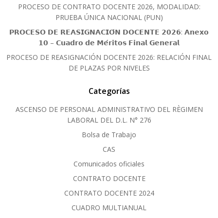
PROCESO DE CONTRATO DOCENTE 2026, MODALIDAD:
PRUEBA ÚNICA NACIONAL (PUN)
𝗣𝗥𝗢𝗖𝗘𝗦𝗢 𝗗𝗘 𝗥𝗘𝗔𝗦𝗜𝗚𝗡𝗔𝗖𝗜𝗢́𝗡 𝗗𝗢𝗖𝗘𝗡𝗧𝗘 𝟮𝟬𝟮𝟲: 𝗔𝗻𝗲𝘅𝗼
𝟭𝟬 – 𝗖𝘂𝗮𝗱𝗿𝗼 𝗱𝗲 𝗠𝗲́𝗿𝗶𝘁𝗼𝘀 𝗙𝗶𝗻𝗮𝗹 𝗚𝗲𝗻𝗲𝗿𝗮𝗹
PROCESO DE REASIGNACIÓN DOCENTE 2026: RELACIÓN FINAL
DE PLAZAS POR NIVELES
Categorías
ASCENSO DE PERSONAL ADMINISTRATIVO DEL RÈGIMEN
LABORAL DEL D.L. N° 276
Bolsa de Trabajo
CAS
Comunicados oficiales
CONTRATO DOCENTE
CONTRATO DOCENTE 2024
CUADRO MULTIANUAL