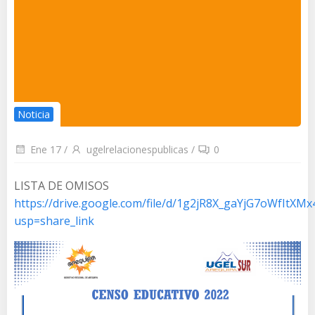
Noticia
Ene 17
/
ugelrelacionespublicas
/
0
LISTA DE OMISOS
https://drive.google.com/file/d/1g2jR8X_gaYjG7oWfItXM
usp=share_link