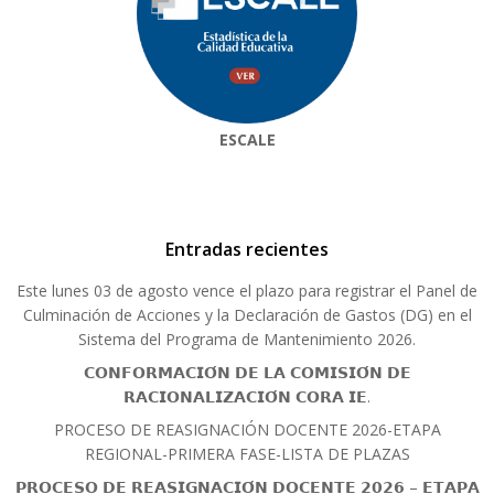
ESCALE
Entradas recientes
Este lunes 03 de agosto vence el plazo para registrar el Panel de
Culminación de Acciones y la Declaración de Gastos (DG) en el
Sistema del Programa de Mantenimiento 2026.
𝗖𝗢𝗡𝗙𝗢𝗥𝗠𝗔𝗖𝗜𝗢́𝗡 𝗗𝗘 𝗟𝗔 𝗖𝗢𝗠𝗜𝗦𝗜𝗢́𝗡 𝗗𝗘
𝗥𝗔𝗖𝗜𝗢𝗡𝗔𝗟𝗜𝗭𝗔𝗖𝗜𝗢́𝗡 𝗖𝗢𝗥𝗔 𝗜𝗘.
PROCESO DE REASIGNACIÓN DOCENTE 2026-ETAPA
REGIONAL-PRIMERA FASE-LISTA DE PLAZAS
𝗣𝗥𝗢𝗖𝗘𝗦𝗢 𝗗𝗘 𝗥𝗘𝗔𝗦𝗜𝗚𝗡𝗔𝗖𝗜𝗢́𝗡 𝗗𝗢𝗖𝗘𝗡𝗧𝗘 𝟮𝟬𝟮𝟲 – 𝗘𝗧𝗔𝗣𝗔