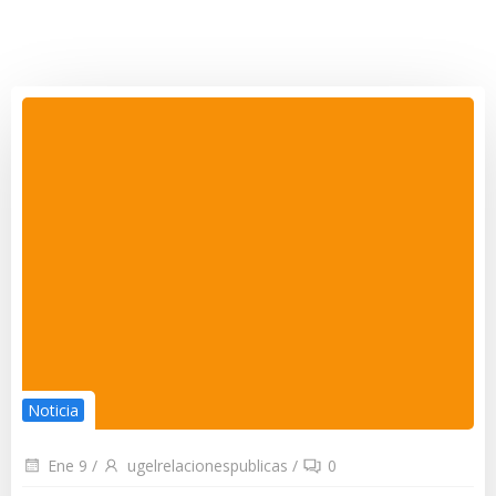
Noticia
Ene 9
/
ugelrelacionespublicas
/
0