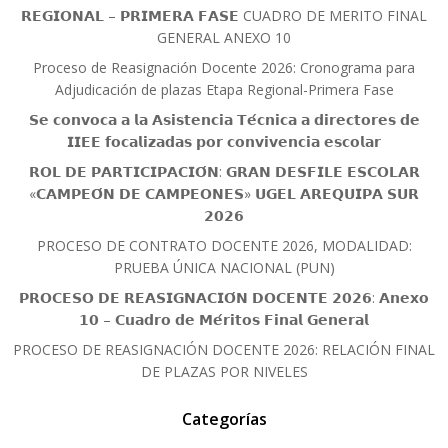
𝗥𝗘𝗚𝗜𝗢𝗡𝗔𝗟 – 𝗣𝗥𝗜𝗠𝗘𝗥𝗔 𝗙𝗔𝗦𝗘 CUADRO DE MERITO FINAL
GENERAL ANEXO 10
Proceso de Reasignación Docente 2026: Cronograma para
Adjudicación de plazas Etapa Regional-Primera Fase
𝗦𝗲 𝗰𝗼𝗻𝘃𝗼𝗰𝗮 𝗮 𝗹𝗮 𝗔𝘀𝗶𝘀𝘁𝗲𝗻𝗰𝗶𝗮 𝗧𝗲́𝗰𝗻𝗶𝗰𝗮 𝗮 𝗱𝗶𝗿𝗲𝗰𝘁𝗼𝗿𝗲𝘀 𝗱𝗲
𝗜𝗜𝗘𝗘 𝗳𝗼𝗰𝗮𝗹𝗶𝘇𝗮𝗱𝗮𝘀 𝗽𝗼𝗿 𝗰𝗼𝗻𝘃𝗶𝘃𝗲𝗻𝗰𝗶𝗮 𝗲𝘀𝗰𝗼𝗹𝗮𝗿
𝗥𝗢𝗟 𝗗𝗘 𝗣𝗔𝗥𝗧𝗜𝗖𝗜𝗣𝗔𝗖𝗜𝗢́𝗡: 𝗚𝗥𝗔𝗡 𝗗𝗘𝗦𝗙𝗜𝗟𝗘 𝗘𝗦𝗖𝗢𝗟𝗔𝗥
«𝗖𝗔𝗠𝗣𝗘𝗢́𝗡 𝗗𝗘 𝗖𝗔𝗠𝗣𝗘𝗢𝗡𝗘𝗦» 𝗨𝗚𝗘𝗟 𝗔𝗥𝗘𝗤𝗨𝗜𝗣𝗔 𝗦𝗨𝗥
𝟮𝟬𝟮𝟲
PROCESO DE CONTRATO DOCENTE 2026, MODALIDAD:
PRUEBA ÚNICA NACIONAL (PUN)
𝗣𝗥𝗢𝗖𝗘𝗦𝗢 𝗗𝗘 𝗥𝗘𝗔𝗦𝗜𝗚𝗡𝗔𝗖𝗜𝗢́𝗡 𝗗𝗢𝗖𝗘𝗡𝗧𝗘 𝟮𝟬𝟮𝟲: 𝗔𝗻𝗲𝘅𝗼
𝟭𝟬 – 𝗖𝘂𝗮𝗱𝗿𝗼 𝗱𝗲 𝗠𝗲́𝗿𝗶𝘁𝗼𝘀 𝗙𝗶𝗻𝗮𝗹 𝗚𝗲𝗻𝗲𝗿𝗮𝗹
PROCESO DE REASIGNACIÓN DOCENTE 2026: RELACIÓN FINAL
DE PLAZAS POR NIVELES
Categorías