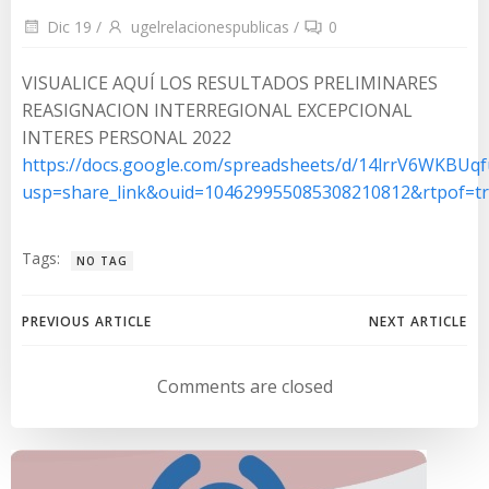
Dic 19
/
ugelrelacionespublicas
/
0
VISUALICE AQUÍ LOS RESULTADOS PRELIMINARES
REASIGNACION INTERREGIONAL EXCEPCIONAL
INTERES PERSONAL 2022
https://docs.google.com/spreadsheets/d/14lrrV6WKBUq
usp=share_link&ouid=104629955085308210812&rtpof=t
Tags:
NO TAG
Navegación
Navegación
PREVIOUS ARTICLE
NEXT ARTICLE
de
de
Comments are closed
entradas
entradas