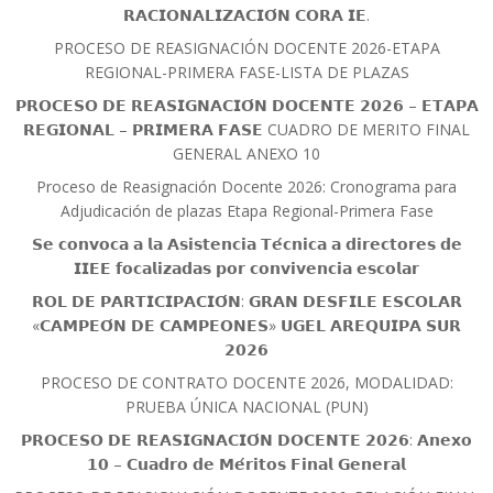
𝗥𝗔𝗖𝗜𝗢𝗡𝗔𝗟𝗜𝗭𝗔𝗖𝗜𝗢́𝗡 𝗖𝗢𝗥𝗔 𝗜𝗘.
PROCESO DE REASIGNACIÓN DOCENTE 2026-ETAPA
REGIONAL-PRIMERA FASE-LISTA DE PLAZAS
𝗣𝗥𝗢𝗖𝗘𝗦𝗢 𝗗𝗘 𝗥𝗘𝗔𝗦𝗜𝗚𝗡𝗔𝗖𝗜𝗢́𝗡 𝗗𝗢𝗖𝗘𝗡𝗧𝗘 𝟮𝟬𝟮𝟲 – 𝗘𝗧𝗔𝗣𝗔
𝗥𝗘𝗚𝗜𝗢𝗡𝗔𝗟 – 𝗣𝗥𝗜𝗠𝗘𝗥𝗔 𝗙𝗔𝗦𝗘 CUADRO DE MERITO FINAL
GENERAL ANEXO 10
Proceso de Reasignación Docente 2026: Cronograma para
Adjudicación de plazas Etapa Regional-Primera Fase
𝗦𝗲 𝗰𝗼𝗻𝘃𝗼𝗰𝗮 𝗮 𝗹𝗮 𝗔𝘀𝗶𝘀𝘁𝗲𝗻𝗰𝗶𝗮 𝗧𝗲́𝗰𝗻𝗶𝗰𝗮 𝗮 𝗱𝗶𝗿𝗲𝗰𝘁𝗼𝗿𝗲𝘀 𝗱𝗲
𝗜𝗜𝗘𝗘 𝗳𝗼𝗰𝗮𝗹𝗶𝘇𝗮𝗱𝗮𝘀 𝗽𝗼𝗿 𝗰𝗼𝗻𝘃𝗶𝘃𝗲𝗻𝗰𝗶𝗮 𝗲𝘀𝗰𝗼𝗹𝗮𝗿
𝗥𝗢𝗟 𝗗𝗘 𝗣𝗔𝗥𝗧𝗜𝗖𝗜𝗣𝗔𝗖𝗜𝗢́𝗡: 𝗚𝗥𝗔𝗡 𝗗𝗘𝗦𝗙𝗜𝗟𝗘 𝗘𝗦𝗖𝗢𝗟𝗔𝗥
«𝗖𝗔𝗠𝗣𝗘𝗢́𝗡 𝗗𝗘 𝗖𝗔𝗠𝗣𝗘𝗢𝗡𝗘𝗦» 𝗨𝗚𝗘𝗟 𝗔𝗥𝗘𝗤𝗨𝗜𝗣𝗔 𝗦𝗨𝗥
𝟮𝟬𝟮𝟲
PROCESO DE CONTRATO DOCENTE 2026, MODALIDAD:
PRUEBA ÚNICA NACIONAL (PUN)
𝗣𝗥𝗢𝗖𝗘𝗦𝗢 𝗗𝗘 𝗥𝗘𝗔𝗦𝗜𝗚𝗡𝗔𝗖𝗜𝗢́𝗡 𝗗𝗢𝗖𝗘𝗡𝗧𝗘 𝟮𝟬𝟮𝟲: 𝗔𝗻𝗲𝘅𝗼
𝟭𝟬 – 𝗖𝘂𝗮𝗱𝗿𝗼 𝗱𝗲 𝗠𝗲́𝗿𝗶𝘁𝗼𝘀 𝗙𝗶𝗻𝗮𝗹 𝗚𝗲𝗻𝗲𝗿𝗮𝗹