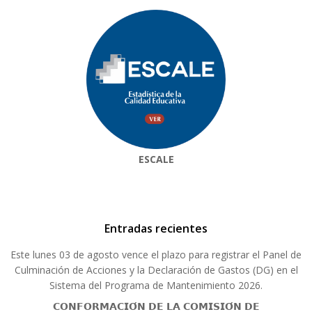
ESCALE
Entradas recientes
Este lunes 03 de agosto vence el plazo para registrar el Panel de
Culminación de Acciones y la Declaración de Gastos (DG) en el
Sistema del Programa de Mantenimiento 2026.
𝗖𝗢𝗡𝗙𝗢𝗥𝗠𝗔𝗖𝗜𝗢́𝗡 𝗗𝗘 𝗟𝗔 𝗖𝗢𝗠𝗜𝗦𝗜𝗢́𝗡 𝗗𝗘