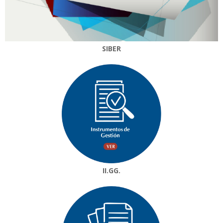
SIBER
II.GG.