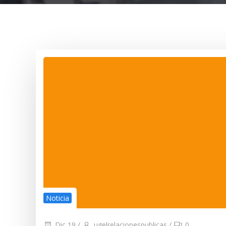
Noticia
Dic 19
/
ugelrelacionespublicas
/
0