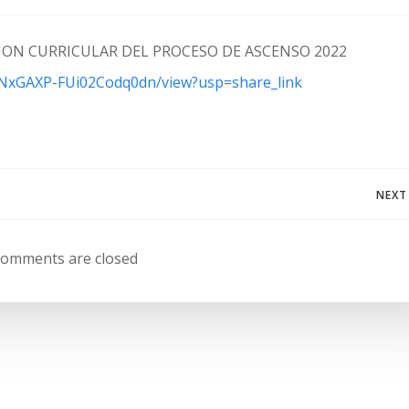
ION CURRICULAR DEL PROCESO DE ASCENSO 2022
sMNxGAXP-FUi02Codq0dn/view?usp=share_link
Navegación
NEXT
de
omments are closed
entradas