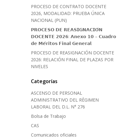
PROCESO DE CONTRATO DOCENTE
2026, MODALIDAD: PRUEBA ÚNICA
NACIONAL (PUN)
𝗣𝗥𝗢𝗖𝗘𝗦𝗢 𝗗𝗘 𝗥𝗘𝗔𝗦𝗜𝗚𝗡𝗔𝗖𝗜𝗢́𝗡
𝗗𝗢𝗖𝗘𝗡𝗧𝗘 𝟮𝟬𝟮𝟲: 𝗔𝗻𝗲𝘅𝗼 𝟭𝟬 – 𝗖𝘂𝗮𝗱𝗿𝗼
𝗱𝗲 𝗠𝗲́𝗿𝗶𝘁𝗼𝘀 𝗙𝗶𝗻𝗮𝗹 𝗚𝗲𝗻𝗲𝗿𝗮𝗹
PROCESO DE REASIGNACIÓN DOCENTE
2026: RELACIÓN FINAL DE PLAZAS POR
NIVELES
Categorías
ASCENSO DE PERSONAL
ADMINISTRATIVO DEL RÈGIMEN
LABORAL DEL D.L. N° 276
Bolsa de Trabajo
CAS
Comunicados oficiales