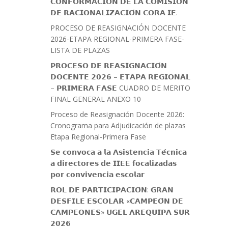
𝗖𝗢𝗡𝗙𝗢𝗥𝗠𝗔𝗖𝗜𝗢́𝗡 𝗗𝗘 𝗟𝗔 𝗖𝗢𝗠𝗜𝗦𝗜𝗢́𝗡
𝗗𝗘 𝗥𝗔𝗖𝗜𝗢𝗡𝗔𝗟𝗜𝗭𝗔𝗖𝗜𝗢́𝗡 𝗖𝗢𝗥𝗔 𝗜𝗘.
PROCESO DE REASIGNACIÓN DOCENTE
2026-ETAPA REGIONAL-PRIMERA FASE-
LISTA DE PLAZAS
𝗣𝗥𝗢𝗖𝗘𝗦𝗢 𝗗𝗘 𝗥𝗘𝗔𝗦𝗜𝗚𝗡𝗔𝗖𝗜𝗢́𝗡
𝗗𝗢𝗖𝗘𝗡𝗧𝗘 𝟮𝟬𝟮𝟲 – 𝗘𝗧𝗔𝗣𝗔 𝗥𝗘𝗚𝗜𝗢𝗡𝗔𝗟
– 𝗣𝗥𝗜𝗠𝗘𝗥𝗔 𝗙𝗔𝗦𝗘 CUADRO DE MERITO
FINAL GENERAL ANEXO 10
Proceso de Reasignación Docente 2026:
Cronograma para Adjudicación de plazas
Etapa Regional-Primera Fase
𝗦𝗲 𝗰𝗼𝗻𝘃𝗼𝗰𝗮 𝗮 𝗹𝗮 𝗔𝘀𝗶𝘀𝘁𝗲𝗻𝗰𝗶𝗮 𝗧𝗲́𝗰𝗻𝗶𝗰𝗮
𝗮 𝗱𝗶𝗿𝗲𝗰𝘁𝗼𝗿𝗲𝘀 𝗱𝗲 𝗜𝗜𝗘𝗘 𝗳𝗼𝗰𝗮𝗹𝗶𝘇𝗮𝗱𝗮𝘀
𝗽𝗼𝗿 𝗰𝗼𝗻𝘃𝗶𝘃𝗲𝗻𝗰𝗶𝗮 𝗲𝘀𝗰𝗼𝗹𝗮𝗿
𝗥𝗢𝗟 𝗗𝗘 𝗣𝗔𝗥𝗧𝗜𝗖𝗜𝗣𝗔𝗖𝗜𝗢́𝗡: 𝗚𝗥𝗔𝗡
𝗗𝗘𝗦𝗙𝗜𝗟𝗘 𝗘𝗦𝗖𝗢𝗟𝗔𝗥 «𝗖𝗔𝗠𝗣𝗘𝗢́𝗡 𝗗𝗘
𝗖𝗔𝗠𝗣𝗘𝗢𝗡𝗘𝗦» 𝗨𝗚𝗘𝗟 𝗔𝗥𝗘𝗤𝗨𝗜𝗣𝗔 𝗦𝗨𝗥
𝟮𝟬𝟮𝟲