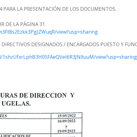
 14 PARA LA PRESENTACIÓN DE LOS DOCUMENTOS.
R DE LA PÁGINA 31
mHm3Ft8s2Ezkk3PgJZWuqR/view?usp=sharing
S DIRECTIVOS DESIGNADOS / ENCARGADOS PUESTO Y FUN
le/d/1shzUfxrLphB3H05FAeQVeI6R3JNlluuM/view?usp=sharing