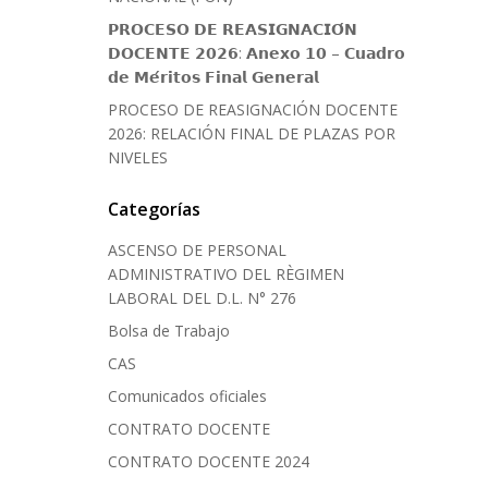
𝗣𝗥𝗢𝗖𝗘𝗦𝗢 𝗗𝗘 𝗥𝗘𝗔𝗦𝗜𝗚𝗡𝗔𝗖𝗜𝗢́𝗡
𝗗𝗢𝗖𝗘𝗡𝗧𝗘 𝟮𝟬𝟮𝟲: 𝗔𝗻𝗲𝘅𝗼 𝟭𝟬 – 𝗖𝘂𝗮𝗱𝗿𝗼
𝗱𝗲 𝗠𝗲́𝗿𝗶𝘁𝗼𝘀 𝗙𝗶𝗻𝗮𝗹 𝗚𝗲𝗻𝗲𝗿𝗮𝗹
PROCESO DE REASIGNACIÓN DOCENTE
2026: RELACIÓN FINAL DE PLAZAS POR
NIVELES
Categorías
ASCENSO DE PERSONAL
ADMINISTRATIVO DEL RÈGIMEN
LABORAL DEL D.L. N° 276
Bolsa de Trabajo
CAS
Comunicados oficiales
CONTRATO DOCENTE
CONTRATO DOCENTE 2024