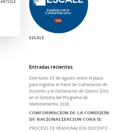
 ARTICLE
ESCALE
Entradas recientes
Este lunes 03 de agosto vence el plazo
para registrar el Panel de Culminación de
Acciones y la Declaración de Gastos (DG)
en el Sistema del Programa de
Mantenimiento 2026.
𝗖𝗢𝗡𝗙𝗢𝗥𝗠𝗔𝗖𝗜𝗢́𝗡 𝗗𝗘 𝗟𝗔 𝗖𝗢𝗠𝗜𝗦𝗜𝗢́𝗡
𝗗𝗘 𝗥𝗔𝗖𝗜𝗢𝗡𝗔𝗟𝗜𝗭𝗔𝗖𝗜𝗢́𝗡 𝗖𝗢𝗥𝗔 𝗜𝗘.
PROCESO DE REASIGNACIÓN DOCENTE