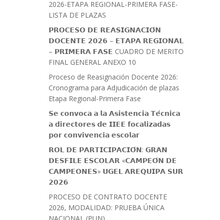
2026-ETAPA REGIONAL-PRIMERA FASE-
LISTA DE PLAZAS
𝗣𝗥𝗢𝗖𝗘𝗦𝗢 𝗗𝗘 𝗥𝗘𝗔𝗦𝗜𝗚𝗡𝗔𝗖𝗜𝗢́𝗡
𝗗𝗢𝗖𝗘𝗡𝗧𝗘 𝟮𝟬𝟮𝟲 – 𝗘𝗧𝗔𝗣𝗔 𝗥𝗘𝗚𝗜𝗢𝗡𝗔𝗟
– 𝗣𝗥𝗜𝗠𝗘𝗥𝗔 𝗙𝗔𝗦𝗘 CUADRO DE MERITO
FINAL GENERAL ANEXO 10
Proceso de Reasignación Docente 2026:
Cronograma para Adjudicación de plazas
Etapa Regional-Primera Fase
𝗦𝗲 𝗰𝗼𝗻𝘃𝗼𝗰𝗮 𝗮 𝗹𝗮 𝗔𝘀𝗶𝘀𝘁𝗲𝗻𝗰𝗶𝗮 𝗧𝗲́𝗰𝗻𝗶𝗰𝗮
𝗮 𝗱𝗶𝗿𝗲𝗰𝘁𝗼𝗿𝗲𝘀 𝗱𝗲 𝗜𝗜𝗘𝗘 𝗳𝗼𝗰𝗮𝗹𝗶𝘇𝗮𝗱𝗮𝘀
𝗽𝗼𝗿 𝗰𝗼𝗻𝘃𝗶𝘃𝗲𝗻𝗰𝗶𝗮 𝗲𝘀𝗰𝗼𝗹𝗮𝗿
𝗥𝗢𝗟 𝗗𝗘 𝗣𝗔𝗥𝗧𝗜𝗖𝗜𝗣𝗔𝗖𝗜𝗢́𝗡: 𝗚𝗥𝗔𝗡
𝗗𝗘𝗦𝗙𝗜𝗟𝗘 𝗘𝗦𝗖𝗢𝗟𝗔𝗥 «𝗖𝗔𝗠𝗣𝗘𝗢́𝗡 𝗗𝗘
𝗖𝗔𝗠𝗣𝗘𝗢𝗡𝗘𝗦» 𝗨𝗚𝗘𝗟 𝗔𝗥𝗘𝗤𝗨𝗜𝗣𝗔 𝗦𝗨𝗥
𝟮𝟬𝟮𝟲
PROCESO DE CONTRATO DOCENTE
2026, MODALIDAD: PRUEBA ÚNICA
NACIONAL (PUN)