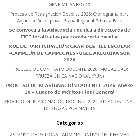
GENERAL ANEXO 10
Proceso de Reasignación Docente 2026: Cronograma para
Adjudicación de plazas Etapa Regional-Primera Fase
𝗦𝗲 𝗰𝗼𝗻𝘃𝗼𝗰𝗮 𝗮 𝗹𝗮 𝗔𝘀𝗶𝘀𝘁𝗲𝗻𝗰𝗶𝗮 𝗧𝗲́𝗰𝗻𝗶𝗰𝗮 𝗮 𝗱𝗶𝗿𝗲𝗰𝘁𝗼𝗿𝗲𝘀 𝗱𝗲
𝗜𝗜𝗘𝗘 𝗳𝗼𝗰𝗮𝗹𝗶𝘇𝗮𝗱𝗮𝘀 𝗽𝗼𝗿 𝗰𝗼𝗻𝘃𝗶𝘃𝗲𝗻𝗰𝗶𝗮 𝗲𝘀𝗰𝗼𝗹𝗮𝗿
𝗥𝗢𝗟 𝗗𝗘 𝗣𝗔𝗥𝗧𝗜𝗖𝗜𝗣𝗔𝗖𝗜𝗢́𝗡: 𝗚𝗥𝗔𝗡 𝗗𝗘𝗦𝗙𝗜𝗟𝗘 𝗘𝗦𝗖𝗢𝗟𝗔𝗥
«𝗖𝗔𝗠𝗣𝗘𝗢́𝗡 𝗗𝗘 𝗖𝗔𝗠𝗣𝗘𝗢𝗡𝗘𝗦» 𝗨𝗚𝗘𝗟 𝗔𝗥𝗘𝗤𝗨𝗜𝗣𝗔 𝗦𝗨𝗥
𝟮𝟬𝟮𝟲
PROCESO DE CONTRATO DOCENTE 2026, MODALIDAD:
PRUEBA ÚNICA NACIONAL (PUN)
𝗣𝗥𝗢𝗖𝗘𝗦𝗢 𝗗𝗘 𝗥𝗘𝗔𝗦𝗜𝗚𝗡𝗔𝗖𝗜𝗢́𝗡 𝗗𝗢𝗖𝗘𝗡𝗧𝗘 𝟮𝟬𝟮𝟲: 𝗔𝗻𝗲𝘅𝗼
𝟭𝟬 – 𝗖𝘂𝗮𝗱𝗿𝗼 𝗱𝗲 𝗠𝗲́𝗿𝗶𝘁𝗼𝘀 𝗙𝗶𝗻𝗮𝗹 𝗚𝗲𝗻𝗲𝗿𝗮𝗹
PROCESO DE REASIGNACIÓN DOCENTE 2026: RELACIÓN FINAL
DE PLAZAS POR NIVELES
Categorías
ASCENSO DE PERSONAL ADMINISTRATIVO DEL RÈGIMEN