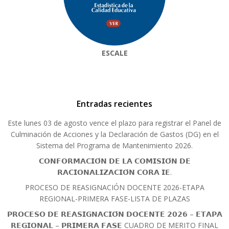
ESCALE
Entradas recientes
Este lunes 03 de agosto vence el plazo para registrar el Panel de
Culminación de Acciones y la Declaración de Gastos (DG) en el
Sistema del Programa de Mantenimiento 2026.
𝗖𝗢𝗡𝗙𝗢𝗥𝗠𝗔𝗖𝗜𝗢́𝗡 𝗗𝗘 𝗟𝗔 𝗖𝗢𝗠𝗜𝗦𝗜𝗢́𝗡 𝗗𝗘
𝗥𝗔𝗖𝗜𝗢𝗡𝗔𝗟𝗜𝗭𝗔𝗖𝗜𝗢́𝗡 𝗖𝗢𝗥𝗔 𝗜𝗘.
PROCESO DE REASIGNACIÓN DOCENTE 2026-ETAPA
REGIONAL-PRIMERA FASE-LISTA DE PLAZAS
𝗣𝗥𝗢𝗖𝗘𝗦𝗢 𝗗𝗘 𝗥𝗘𝗔𝗦𝗜𝗚𝗡𝗔𝗖𝗜𝗢́𝗡 𝗗𝗢𝗖𝗘𝗡𝗧𝗘 𝟮𝟬𝟮𝟲 – 𝗘𝗧𝗔𝗣𝗔
𝗥𝗘𝗚𝗜𝗢𝗡𝗔𝗟 – 𝗣𝗥𝗜𝗠𝗘𝗥𝗔 𝗙𝗔𝗦𝗘 CUADRO DE MERITO FINAL