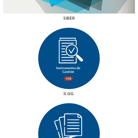
SIBER
II.GG.