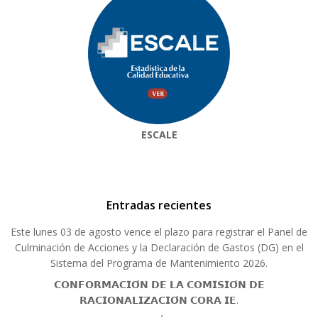
ESCALE
Entradas recientes
Este lunes 03 de agosto vence el plazo para registrar el Panel de
Culminación de Acciones y la Declaración de Gastos (DG) en el
Sistema del Programa de Mantenimiento 2026.
𝗖𝗢𝗡𝗙𝗢𝗥𝗠𝗔𝗖𝗜𝗢́𝗡 𝗗𝗘 𝗟𝗔 𝗖𝗢𝗠𝗜𝗦𝗜𝗢́𝗡 𝗗𝗘
𝗥𝗔𝗖𝗜𝗢𝗡𝗔𝗟𝗜𝗭𝗔𝗖𝗜𝗢́𝗡 𝗖𝗢𝗥𝗔 𝗜𝗘.