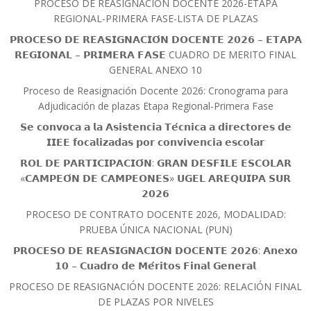
PROCESO DE REASIGNACIÓN DOCENTE 2026-ETAPA
REGIONAL-PRIMERA FASE-LISTA DE PLAZAS
𝗣𝗥𝗢𝗖𝗘𝗦𝗢 𝗗𝗘 𝗥𝗘𝗔𝗦𝗜𝗚𝗡𝗔𝗖𝗜𝗢́𝗡 𝗗𝗢𝗖𝗘𝗡𝗧𝗘 𝟮𝟬𝟮𝟲 – 𝗘𝗧𝗔𝗣𝗔
𝗥𝗘𝗚𝗜𝗢𝗡𝗔𝗟 – 𝗣𝗥𝗜𝗠𝗘𝗥𝗔 𝗙𝗔𝗦𝗘 CUADRO DE MERITO FINAL
GENERAL ANEXO 10
Proceso de Reasignación Docente 2026: Cronograma para
Adjudicación de plazas Etapa Regional-Primera Fase
𝗦𝗲 𝗰𝗼𝗻𝘃𝗼𝗰𝗮 𝗮 𝗹𝗮 𝗔𝘀𝗶𝘀𝘁𝗲𝗻𝗰𝗶𝗮 𝗧𝗲́𝗰𝗻𝗶𝗰𝗮 𝗮 𝗱𝗶𝗿𝗲𝗰𝘁𝗼𝗿𝗲𝘀 𝗱𝗲
𝗜𝗜𝗘𝗘 𝗳𝗼𝗰𝗮𝗹𝗶𝘇𝗮𝗱𝗮𝘀 𝗽𝗼𝗿 𝗰𝗼𝗻𝘃𝗶𝘃𝗲𝗻𝗰𝗶𝗮 𝗲𝘀𝗰𝗼𝗹𝗮𝗿
𝗥𝗢𝗟 𝗗𝗘 𝗣𝗔𝗥𝗧𝗜𝗖𝗜𝗣𝗔𝗖𝗜𝗢́𝗡: 𝗚𝗥𝗔𝗡 𝗗𝗘𝗦𝗙𝗜𝗟𝗘 𝗘𝗦𝗖𝗢𝗟𝗔𝗥
«𝗖𝗔𝗠𝗣𝗘𝗢́𝗡 𝗗𝗘 𝗖𝗔𝗠𝗣𝗘𝗢𝗡𝗘𝗦» 𝗨𝗚𝗘𝗟 𝗔𝗥𝗘𝗤𝗨𝗜𝗣𝗔 𝗦𝗨𝗥
𝟮𝟬𝟮𝟲
PROCESO DE CONTRATO DOCENTE 2026, MODALIDAD:
PRUEBA ÚNICA NACIONAL (PUN)
𝗣𝗥𝗢𝗖𝗘𝗦𝗢 𝗗𝗘 𝗥𝗘𝗔𝗦𝗜𝗚𝗡𝗔𝗖𝗜𝗢́𝗡 𝗗𝗢𝗖𝗘𝗡𝗧𝗘 𝟮𝟬𝟮𝟲: 𝗔𝗻𝗲𝘅𝗼
𝟭𝟬 – 𝗖𝘂𝗮𝗱𝗿𝗼 𝗱𝗲 𝗠𝗲́𝗿𝗶𝘁𝗼𝘀 𝗙𝗶𝗻𝗮𝗹 𝗚𝗲𝗻𝗲𝗿𝗮𝗹
PROCESO DE REASIGNACIÓN DOCENTE 2026: RELACIÓN FINAL
DE PLAZAS POR NIVELES