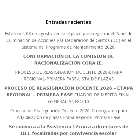
Entradas recientes
Este lunes 03 de agosto vence el plazo para registrar el Panel de
Culminación de Acciones y la Declaración de Gastos (DG) en el
Sistema del Programa de Mantenimiento 2026.
𝗖𝗢𝗡𝗙𝗢𝗥𝗠𝗔𝗖𝗜𝗢́𝗡 𝗗𝗘 𝗟𝗔 𝗖𝗢𝗠𝗜𝗦𝗜𝗢́𝗡 𝗗𝗘
𝗥𝗔𝗖𝗜𝗢𝗡𝗔𝗟𝗜𝗭𝗔𝗖𝗜𝗢́𝗡 𝗖𝗢𝗥𝗔 𝗜𝗘.
PROCESO DE REASIGNACIÓN DOCENTE 2026-ETAPA
REGIONAL-PRIMERA FASE-LISTA DE PLAZAS
𝗣𝗥𝗢𝗖𝗘𝗦𝗢 𝗗𝗘 𝗥𝗘𝗔𝗦𝗜𝗚𝗡𝗔𝗖𝗜𝗢́𝗡 𝗗𝗢𝗖𝗘𝗡𝗧𝗘 𝟮𝟬𝟮𝟲 – 𝗘𝗧𝗔𝗣𝗔
𝗥𝗘𝗚𝗜𝗢𝗡𝗔𝗟 – 𝗣𝗥𝗜𝗠𝗘𝗥𝗔 𝗙𝗔𝗦𝗘 CUADRO DE MERITO FINAL
GENERAL ANEXO 10
Proceso de Reasignación Docente 2026: Cronograma para
Adjudicación de plazas Etapa Regional-Primera Fase
𝗦𝗲 𝗰𝗼𝗻𝘃𝗼𝗰𝗮 𝗮 𝗹𝗮 𝗔𝘀𝗶𝘀𝘁𝗲𝗻𝗰𝗶𝗮 𝗧𝗲́𝗰𝗻𝗶𝗰𝗮 𝗮 𝗱𝗶𝗿𝗲𝗰𝘁𝗼𝗿𝗲𝘀 𝗱𝗲
𝗜𝗜𝗘𝗘 𝗳𝗼𝗰𝗮𝗹𝗶𝘇𝗮𝗱𝗮𝘀 𝗽𝗼𝗿 𝗰𝗼𝗻𝘃𝗶𝘃𝗲𝗻𝗰𝗶𝗮 𝗲𝘀𝗰𝗼𝗹𝗮𝗿