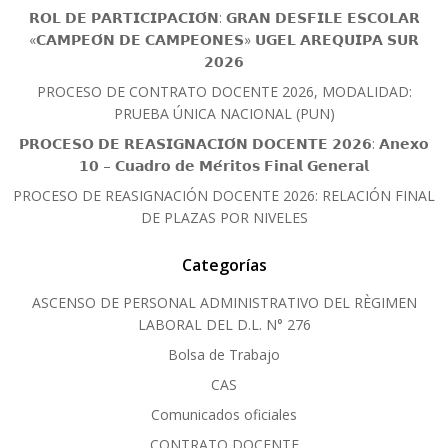
𝗥𝗢𝗟 𝗗𝗘 𝗣𝗔𝗥𝗧𝗜𝗖𝗜𝗣𝗔𝗖𝗜𝗢́𝗡: 𝗚𝗥𝗔𝗡 𝗗𝗘𝗦𝗙𝗜𝗟𝗘 𝗘𝗦𝗖𝗢𝗟𝗔𝗥
«𝗖𝗔𝗠𝗣𝗘𝗢́𝗡 𝗗𝗘 𝗖𝗔𝗠𝗣𝗘𝗢𝗡𝗘𝗦» 𝗨𝗚𝗘𝗟 𝗔𝗥𝗘𝗤𝗨𝗜𝗣𝗔 𝗦𝗨𝗥
𝟮𝟬𝟮𝟲
PROCESO DE CONTRATO DOCENTE 2026, MODALIDAD:
PRUEBA ÚNICA NACIONAL (PUN)
𝗣𝗥𝗢𝗖𝗘𝗦𝗢 𝗗𝗘 𝗥𝗘𝗔𝗦𝗜𝗚𝗡𝗔𝗖𝗜𝗢́𝗡 𝗗𝗢𝗖𝗘𝗡𝗧𝗘 𝟮𝟬𝟮𝟲: 𝗔𝗻𝗲𝘅𝗼
𝟭𝟬 – 𝗖𝘂𝗮𝗱𝗿𝗼 𝗱𝗲 𝗠𝗲́𝗿𝗶𝘁𝗼𝘀 𝗙𝗶𝗻𝗮𝗹 𝗚𝗲𝗻𝗲𝗿𝗮𝗹
PROCESO DE REASIGNACIÓN DOCENTE 2026: RELACIÓN FINAL
DE PLAZAS POR NIVELES
Categorías
ASCENSO DE PERSONAL ADMINISTRATIVO DEL RÈGIMEN
LABORAL DEL D.L. N° 276
Bolsa de Trabajo
CAS
Comunicados oficiales
CONTRATO DOCENTE