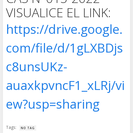
VISUALICE EL LINK:
https://drive.google.
com/file/d/1gLXBDjs
c8unsUKz-
auaxkpvncF1_xLRj/vi
ew?usp=sharing
Tags:
NO TAG