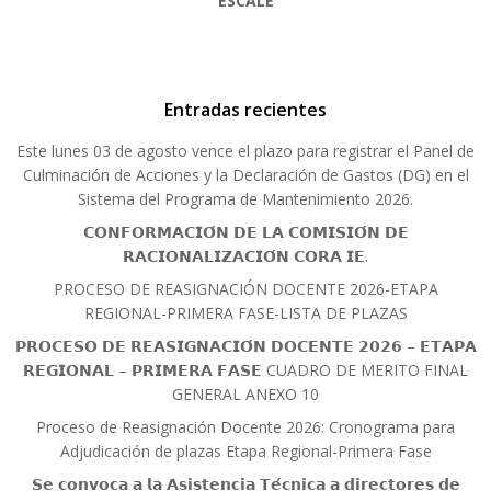
ESCALE
Entradas recientes
Este lunes 03 de agosto vence el plazo para registrar el Panel de
Culminación de Acciones y la Declaración de Gastos (DG) en el
Sistema del Programa de Mantenimiento 2026.
𝗖𝗢𝗡𝗙𝗢𝗥𝗠𝗔𝗖𝗜𝗢́𝗡 𝗗𝗘 𝗟𝗔 𝗖𝗢𝗠𝗜𝗦𝗜𝗢́𝗡 𝗗𝗘
𝗥𝗔𝗖𝗜𝗢𝗡𝗔𝗟𝗜𝗭𝗔𝗖𝗜𝗢́𝗡 𝗖𝗢𝗥𝗔 𝗜𝗘.
PROCESO DE REASIGNACIÓN DOCENTE 2026-ETAPA
REGIONAL-PRIMERA FASE-LISTA DE PLAZAS
𝗣𝗥𝗢𝗖𝗘𝗦𝗢 𝗗𝗘 𝗥𝗘𝗔𝗦𝗜𝗚𝗡𝗔𝗖𝗜𝗢́𝗡 𝗗𝗢𝗖𝗘𝗡𝗧𝗘 𝟮𝟬𝟮𝟲 – 𝗘𝗧𝗔𝗣𝗔
𝗥𝗘𝗚𝗜𝗢𝗡𝗔𝗟 – 𝗣𝗥𝗜𝗠𝗘𝗥𝗔 𝗙𝗔𝗦𝗘 CUADRO DE MERITO FINAL
GENERAL ANEXO 10
Proceso de Reasignación Docente 2026: Cronograma para
Adjudicación de plazas Etapa Regional-Primera Fase
𝗦𝗲 𝗰𝗼𝗻𝘃𝗼𝗰𝗮 𝗮 𝗹𝗮 𝗔𝘀𝗶𝘀𝘁𝗲𝗻𝗰𝗶𝗮 𝗧𝗲́𝗰𝗻𝗶𝗰𝗮 𝗮 𝗱𝗶𝗿𝗲𝗰𝘁𝗼𝗿𝗲𝘀 𝗱𝗲