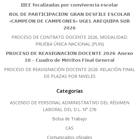
𝗜𝗜𝗘𝗘 𝗳𝗼𝗰𝗮𝗹𝗶𝘇𝗮𝗱𝗮𝘀 𝗽𝗼𝗿 𝗰𝗼𝗻𝘃𝗶𝘃𝗲𝗻𝗰𝗶𝗮 𝗲𝘀𝗰𝗼𝗹𝗮𝗿
𝗥𝗢𝗟 𝗗𝗘 𝗣𝗔𝗥𝗧𝗜𝗖𝗜𝗣𝗔𝗖𝗜𝗢́𝗡: 𝗚𝗥𝗔𝗡 𝗗𝗘𝗦𝗙𝗜𝗟𝗘 𝗘𝗦𝗖𝗢𝗟𝗔𝗥
«𝗖𝗔𝗠𝗣𝗘𝗢́𝗡 𝗗𝗘 𝗖𝗔𝗠𝗣𝗘𝗢𝗡𝗘𝗦» 𝗨𝗚𝗘𝗟 𝗔𝗥𝗘𝗤𝗨𝗜𝗣𝗔 𝗦𝗨𝗥
𝟮𝟬𝟮𝟲
PROCESO DE CONTRATO DOCENTE 2026, MODALIDAD:
PRUEBA ÚNICA NACIONAL (PUN)
𝗣𝗥𝗢𝗖𝗘𝗦𝗢 𝗗𝗘 𝗥𝗘𝗔𝗦𝗜𝗚𝗡𝗔𝗖𝗜𝗢́𝗡 𝗗𝗢𝗖𝗘𝗡𝗧𝗘 𝟮𝟬𝟮𝟲: 𝗔𝗻𝗲𝘅𝗼
𝟭𝟬 – 𝗖𝘂𝗮𝗱𝗿𝗼 𝗱𝗲 𝗠𝗲́𝗿𝗶𝘁𝗼𝘀 𝗙𝗶𝗻𝗮𝗹 𝗚𝗲𝗻𝗲𝗿𝗮𝗹
PROCESO DE REASIGNACIÓN DOCENTE 2026: RELACIÓN FINAL
DE PLAZAS POR NIVELES
Categorías
ASCENSO DE PERSONAL ADMINISTRATIVO DEL RÈGIMEN
LABORAL DEL D.L. N° 276
Bolsa de Trabajo
CAS
Comunicados oficiales