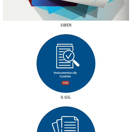
SIBER
II.GG.