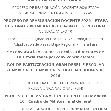
𝗥𝗔𝗖𝗜𝗢𝗡𝗔𝗟𝗜𝗭𝗔𝗖𝗜𝗢́𝗡 𝗖𝗢𝗥𝗔 𝗜𝗘.
PROCESO DE REASIGNACIÓN DOCENTE 2026-ETAPA
REGIONAL-PRIMERA FASE-LISTA DE PLAZAS
𝗣𝗥𝗢𝗖𝗘𝗦𝗢 𝗗𝗘 𝗥𝗘𝗔𝗦𝗜𝗚𝗡𝗔𝗖𝗜𝗢́𝗡 𝗗𝗢𝗖𝗘𝗡𝗧𝗘 𝟮𝟬𝟮𝟲 – 𝗘𝗧𝗔𝗣𝗔
𝗥𝗘𝗚𝗜𝗢𝗡𝗔𝗟 – 𝗣𝗥𝗜𝗠𝗘𝗥𝗔 𝗙𝗔𝗦𝗘 CUADRO DE MERITO FINAL
GENERAL ANEXO 10
Proceso de Reasignación Docente 2026: Cronograma para
Adjudicación de plazas Etapa Regional-Primera Fase
𝗦𝗲 𝗰𝗼𝗻𝘃𝗼𝗰𝗮 𝗮 𝗹𝗮 𝗔𝘀𝗶𝘀𝘁𝗲𝗻𝗰𝗶𝗮 𝗧𝗲́𝗰𝗻𝗶𝗰𝗮 𝗮 𝗱𝗶𝗿𝗲𝗰𝘁𝗼𝗿𝗲𝘀 𝗱𝗲
𝗜𝗜𝗘𝗘 𝗳𝗼𝗰𝗮𝗹𝗶𝘇𝗮𝗱𝗮𝘀 𝗽𝗼𝗿 𝗰𝗼𝗻𝘃𝗶𝘃𝗲𝗻𝗰𝗶𝗮 𝗲𝘀𝗰𝗼𝗹𝗮𝗿
𝗥𝗢𝗟 𝗗𝗘 𝗣𝗔𝗥𝗧𝗜𝗖𝗜𝗣𝗔𝗖𝗜𝗢́𝗡: 𝗚𝗥𝗔𝗡 𝗗𝗘𝗦𝗙𝗜𝗟𝗘 𝗘𝗦𝗖𝗢𝗟𝗔𝗥
«𝗖𝗔𝗠𝗣𝗘𝗢́𝗡 𝗗𝗘 𝗖𝗔𝗠𝗣𝗘𝗢𝗡𝗘𝗦» 𝗨𝗚𝗘𝗟 𝗔𝗥𝗘𝗤𝗨𝗜𝗣𝗔 𝗦𝗨𝗥
𝟮𝟬𝟮𝟲
PROCESO DE CONTRATO DOCENTE 2026, MODALIDAD:
PRUEBA ÚNICA NACIONAL (PUN)
𝗣𝗥𝗢𝗖𝗘𝗦𝗢 𝗗𝗘 𝗥𝗘𝗔𝗦𝗜𝗚𝗡𝗔𝗖𝗜𝗢́𝗡 𝗗𝗢𝗖𝗘𝗡𝗧𝗘 𝟮𝟬𝟮𝟲: 𝗔𝗻𝗲𝘅𝗼
𝟭𝟬 – 𝗖𝘂𝗮𝗱𝗿𝗼 𝗱𝗲 𝗠𝗲́𝗿𝗶𝘁𝗼𝘀 𝗙𝗶𝗻𝗮𝗹 𝗚𝗲𝗻𝗲𝗿𝗮𝗹
PROCESO DE REASIGNACIÓN DOCENTE 2026: RELACIÓN FINAL