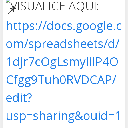
VISUALICE AQUÍ:
https://docs.google.c
om/spreadsheets/d/
1djr7cOgLsmyIilP4O
Cfgg9Tuh0RVDCAP/
edit?
usp=sharing&ouid=1