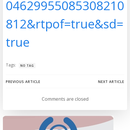
04629955085308210
812&rtpof=true&sd=
true
Tags:
NO TAG
Navegación
Navegación
PREVIOUS ARTICLE
NEXT ARTICLE
de
de
Comments are closed
entradas
entradas