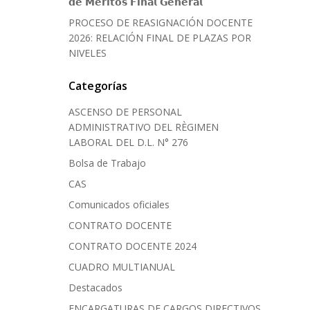
𝗱𝗲 𝗠𝗲́𝗿𝗶𝘁𝗼𝘀 𝗙𝗶𝗻𝗮𝗹 𝗚𝗲𝗻𝗲𝗿𝗮𝗹
PROCESO DE REASIGNACIÓN DOCENTE
2026: RELACIÓN FINAL DE PLAZAS POR
NIVELES
Categorías
ASCENSO DE PERSONAL
ADMINISTRATIVO DEL RÈGIMEN
LABORAL DEL D.L. N° 276
Bolsa de Trabajo
CAS
Comunicados oficiales
CONTRATO DOCENTE
CONTRATO DOCENTE 2024
CUADRO MULTIANUAL
Destacados
ENCARGATURAS DE CARGOS DIRECTIVOS