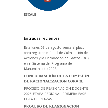
ESCALE
Entradas recientes
Este lunes 03 de agosto vence el plazo
para registrar el Panel de Culminación de
Acciones y la Declaración de Gastos (DG)
en el Sistema del Programa de
Mantenimiento 2026.
𝗖𝗢𝗡𝗙𝗢𝗥𝗠𝗔𝗖𝗜𝗢́𝗡 𝗗𝗘 𝗟𝗔 𝗖𝗢𝗠𝗜𝗦𝗜𝗢́𝗡
𝗗𝗘 𝗥𝗔𝗖𝗜𝗢𝗡𝗔𝗟𝗜𝗭𝗔𝗖𝗜𝗢́𝗡 𝗖𝗢𝗥𝗔 𝗜𝗘.
PROCESO DE REASIGNACIÓN DOCENTE
2026-ETAPA REGIONAL-PRIMERA FASE-
LISTA DE PLAZAS
𝗣𝗥𝗢𝗖𝗘𝗦𝗢 𝗗𝗘 𝗥𝗘𝗔𝗦𝗜𝗚𝗡𝗔𝗖𝗜𝗢́𝗡