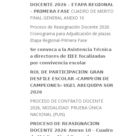
𝗗𝗢𝗖𝗘𝗡𝗧𝗘 𝟮𝟬𝟮𝟲 – 𝗘𝗧𝗔𝗣𝗔 𝗥𝗘𝗚𝗜𝗢𝗡𝗔𝗟
– 𝗣𝗥𝗜𝗠𝗘𝗥𝗔 𝗙𝗔𝗦𝗘 CUADRO DE MERITO
FINAL GENERAL ANEXO 10
Proceso de Reasignación Docente 2026:
Cronograma para Adjudicación de plazas
Etapa Regional-Primera Fase
𝗦𝗲 𝗰𝗼𝗻𝘃𝗼𝗰𝗮 𝗮 𝗹𝗮 𝗔𝘀𝗶𝘀𝘁𝗲𝗻𝗰𝗶𝗮 𝗧𝗲́𝗰𝗻𝗶𝗰𝗮
𝗮 𝗱𝗶𝗿𝗲𝗰𝘁𝗼𝗿𝗲𝘀 𝗱𝗲 𝗜𝗜𝗘𝗘 𝗳𝗼𝗰𝗮𝗹𝗶𝘇𝗮𝗱𝗮𝘀
𝗽𝗼𝗿 𝗰𝗼𝗻𝘃𝗶𝘃𝗲𝗻𝗰𝗶𝗮 𝗲𝘀𝗰𝗼𝗹𝗮𝗿
𝗥𝗢𝗟 𝗗𝗘 𝗣𝗔𝗥𝗧𝗜𝗖𝗜𝗣𝗔𝗖𝗜𝗢́𝗡: 𝗚𝗥𝗔𝗡
𝗗𝗘𝗦𝗙𝗜𝗟𝗘 𝗘𝗦𝗖𝗢𝗟𝗔𝗥 «𝗖𝗔𝗠𝗣𝗘𝗢́𝗡 𝗗𝗘
𝗖𝗔𝗠𝗣𝗘𝗢𝗡𝗘𝗦» 𝗨𝗚𝗘𝗟 𝗔𝗥𝗘𝗤𝗨𝗜𝗣𝗔 𝗦𝗨𝗥
𝟮𝟬𝟮𝟲
PROCESO DE CONTRATO DOCENTE
2026, MODALIDAD: PRUEBA ÚNICA
NACIONAL (PUN)
𝗣𝗥𝗢𝗖𝗘𝗦𝗢 𝗗𝗘 𝗥𝗘𝗔𝗦𝗜𝗚𝗡𝗔𝗖𝗜𝗢́𝗡
𝗗𝗢𝗖𝗘𝗡𝗧𝗘 𝟮𝟬𝟮𝟲: 𝗔𝗻𝗲𝘅𝗼 𝟭𝟬 – 𝗖𝘂𝗮𝗱𝗿𝗼