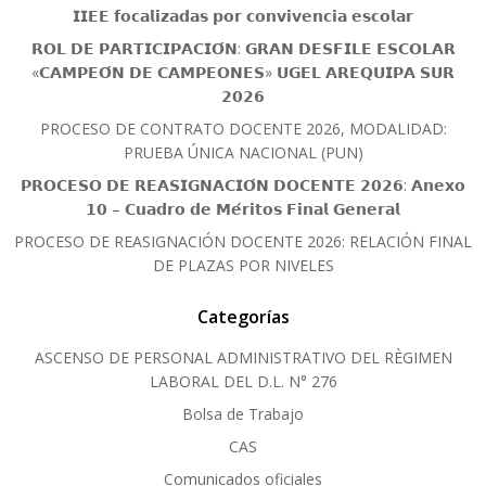
𝗜𝗜𝗘𝗘 𝗳𝗼𝗰𝗮𝗹𝗶𝘇𝗮𝗱𝗮𝘀 𝗽𝗼𝗿 𝗰𝗼𝗻𝘃𝗶𝘃𝗲𝗻𝗰𝗶𝗮 𝗲𝘀𝗰𝗼𝗹𝗮𝗿
𝗥𝗢𝗟 𝗗𝗘 𝗣𝗔𝗥𝗧𝗜𝗖𝗜𝗣𝗔𝗖𝗜𝗢́𝗡: 𝗚𝗥𝗔𝗡 𝗗𝗘𝗦𝗙𝗜𝗟𝗘 𝗘𝗦𝗖𝗢𝗟𝗔𝗥
«𝗖𝗔𝗠𝗣𝗘𝗢́𝗡 𝗗𝗘 𝗖𝗔𝗠𝗣𝗘𝗢𝗡𝗘𝗦» 𝗨𝗚𝗘𝗟 𝗔𝗥𝗘𝗤𝗨𝗜𝗣𝗔 𝗦𝗨𝗥
𝟮𝟬𝟮𝟲
PROCESO DE CONTRATO DOCENTE 2026, MODALIDAD:
PRUEBA ÚNICA NACIONAL (PUN)
𝗣𝗥𝗢𝗖𝗘𝗦𝗢 𝗗𝗘 𝗥𝗘𝗔𝗦𝗜𝗚𝗡𝗔𝗖𝗜𝗢́𝗡 𝗗𝗢𝗖𝗘𝗡𝗧𝗘 𝟮𝟬𝟮𝟲: 𝗔𝗻𝗲𝘅𝗼
𝟭𝟬 – 𝗖𝘂𝗮𝗱𝗿𝗼 𝗱𝗲 𝗠𝗲́𝗿𝗶𝘁𝗼𝘀 𝗙𝗶𝗻𝗮𝗹 𝗚𝗲𝗻𝗲𝗿𝗮𝗹
PROCESO DE REASIGNACIÓN DOCENTE 2026: RELACIÓN FINAL
DE PLAZAS POR NIVELES
Categorías
ASCENSO DE PERSONAL ADMINISTRATIVO DEL RÈGIMEN
LABORAL DEL D.L. N° 276
Bolsa de Trabajo
CAS
Comunicados oficiales