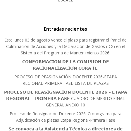
Entradas recientes
Este lunes 03 de agosto vence el plazo para registrar el Panel de
Culminación de Acciones y la Declaración de Gastos (DG) en el
Sistema del Programa de Mantenimiento 2026.
𝗖𝗢𝗡𝗙𝗢𝗥𝗠𝗔𝗖𝗜𝗢́𝗡 𝗗𝗘 𝗟𝗔 𝗖𝗢𝗠𝗜𝗦𝗜𝗢́𝗡 𝗗𝗘
𝗥𝗔𝗖𝗜𝗢𝗡𝗔𝗟𝗜𝗭𝗔𝗖𝗜𝗢́𝗡 𝗖𝗢𝗥𝗔 𝗜𝗘.
PROCESO DE REASIGNACIÓN DOCENTE 2026-ETAPA
REGIONAL-PRIMERA FASE-LISTA DE PLAZAS
𝗣𝗥𝗢𝗖𝗘𝗦𝗢 𝗗𝗘 𝗥𝗘𝗔𝗦𝗜𝗚𝗡𝗔𝗖𝗜𝗢́𝗡 𝗗𝗢𝗖𝗘𝗡𝗧𝗘 𝟮𝟬𝟮𝟲 – 𝗘𝗧𝗔𝗣𝗔
𝗥𝗘𝗚𝗜𝗢𝗡𝗔𝗟 – 𝗣𝗥𝗜𝗠𝗘𝗥𝗔 𝗙𝗔𝗦𝗘 CUADRO DE MERITO FINAL
GENERAL ANEXO 10
Proceso de Reasignación Docente 2026: Cronograma para
Adjudicación de plazas Etapa Regional-Primera Fase
𝗦𝗲 𝗰𝗼𝗻𝘃𝗼𝗰𝗮 𝗮 𝗹𝗮 𝗔𝘀𝗶𝘀𝘁𝗲𝗻𝗰𝗶𝗮 𝗧𝗲́𝗰𝗻𝗶𝗰𝗮 𝗮 𝗱𝗶𝗿𝗲𝗰𝘁𝗼𝗿𝗲𝘀 𝗱𝗲