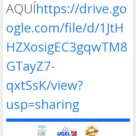
AQUÍ
https://drive.go
ogle.com/file/d/1JtH
HZXosigEC3gqwTM8
GTayZ7-
qxtSsK/view?
usp=sharing