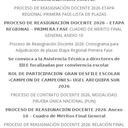
PROCESO DE REASIGNACIÓN DOCENTE 2026-ETAPA
REGIONAL-PRIMERA FASE-LISTA DE PLAZAS
𝗣𝗥𝗢𝗖𝗘𝗦𝗢 𝗗𝗘 𝗥𝗘𝗔𝗦𝗜𝗚𝗡𝗔𝗖𝗜𝗢́𝗡 𝗗𝗢𝗖𝗘𝗡𝗧𝗘 𝟮𝟬𝟮𝟲 – 𝗘𝗧𝗔𝗣𝗔
𝗥𝗘𝗚𝗜𝗢𝗡𝗔𝗟 – 𝗣𝗥𝗜𝗠𝗘𝗥𝗔 𝗙𝗔𝗦𝗘 CUADRO DE MERITO FINAL
GENERAL ANEXO 10
Proceso de Reasignación Docente 2026: Cronograma para
Adjudicación de plazas Etapa Regional-Primera Fase
𝗦𝗲 𝗰𝗼𝗻𝘃𝗼𝗰𝗮 𝗮 𝗹𝗮 𝗔𝘀𝗶𝘀𝘁𝗲𝗻𝗰𝗶𝗮 𝗧𝗲́𝗰𝗻𝗶𝗰𝗮 𝗮 𝗱𝗶𝗿𝗲𝗰𝘁𝗼𝗿𝗲𝘀 𝗱𝗲
𝗜𝗜𝗘𝗘 𝗳𝗼𝗰𝗮𝗹𝗶𝘇𝗮𝗱𝗮𝘀 𝗽𝗼𝗿 𝗰𝗼𝗻𝘃𝗶𝘃𝗲𝗻𝗰𝗶𝗮 𝗲𝘀𝗰𝗼𝗹𝗮𝗿
𝗥𝗢𝗟 𝗗𝗘 𝗣𝗔𝗥𝗧𝗜𝗖𝗜𝗣𝗔𝗖𝗜𝗢́𝗡: 𝗚𝗥𝗔𝗡 𝗗𝗘𝗦𝗙𝗜𝗟𝗘 𝗘𝗦𝗖𝗢𝗟𝗔𝗥
«𝗖𝗔𝗠𝗣𝗘𝗢́𝗡 𝗗𝗘 𝗖𝗔𝗠𝗣𝗘𝗢𝗡𝗘𝗦» 𝗨𝗚𝗘𝗟 𝗔𝗥𝗘𝗤𝗨𝗜𝗣𝗔 𝗦𝗨𝗥
𝟮𝟬𝟮𝟲
PROCESO DE CONTRATO DOCENTE 2026, MODALIDAD:
PRUEBA ÚNICA NACIONAL (PUN)
𝗣𝗥𝗢𝗖𝗘𝗦𝗢 𝗗𝗘 𝗥𝗘𝗔𝗦𝗜𝗚𝗡𝗔𝗖𝗜𝗢́𝗡 𝗗𝗢𝗖𝗘𝗡𝗧𝗘 𝟮𝟬𝟮𝟲: 𝗔𝗻𝗲𝘅𝗼
𝟭𝟬 – 𝗖𝘂𝗮𝗱𝗿𝗼 𝗱𝗲 𝗠𝗲́𝗿𝗶𝘁𝗼𝘀 𝗙𝗶𝗻𝗮𝗹 𝗚𝗲𝗻𝗲𝗿𝗮𝗹
PROCESO DE REASIGNACIÓN DOCENTE 2026: RELACIÓN FINAL