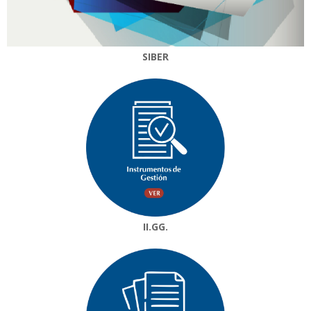
SIBER
II.GG.