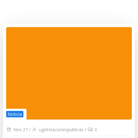
Noticia
Nov 27
/
ugelrelacionespublicas
/
0