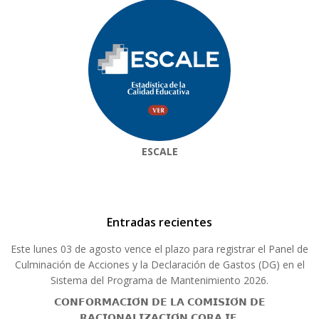
ESCALE
Entradas recientes
Este lunes 03 de agosto vence el plazo para registrar el Panel de
Culminación de Acciones y la Declaración de Gastos (DG) en el
Sistema del Programa de Mantenimiento 2026.
𝗖𝗢𝗡𝗙𝗢𝗥𝗠𝗔𝗖𝗜𝗢́𝗡 𝗗𝗘 𝗟𝗔 𝗖𝗢𝗠𝗜𝗦𝗜𝗢́𝗡 𝗗𝗘
𝗥𝗔𝗖𝗜𝗢𝗡𝗔𝗟𝗜𝗭𝗔𝗖𝗜𝗢́𝗡 𝗖𝗢𝗥𝗔 𝗜𝗘.