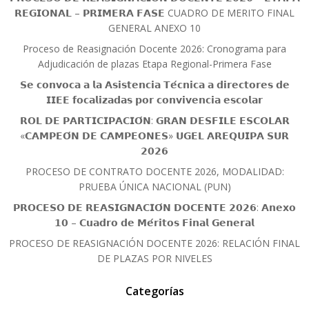
𝗥𝗘𝗚𝗜𝗢𝗡𝗔𝗟 – 𝗣𝗥𝗜𝗠𝗘𝗥𝗔 𝗙𝗔𝗦𝗘 CUADRO DE MERITO FINAL
GENERAL ANEXO 10
Proceso de Reasignación Docente 2026: Cronograma para
Adjudicación de plazas Etapa Regional-Primera Fase
𝗦𝗲 𝗰𝗼𝗻𝘃𝗼𝗰𝗮 𝗮 𝗹𝗮 𝗔𝘀𝗶𝘀𝘁𝗲𝗻𝗰𝗶𝗮 𝗧𝗲́𝗰𝗻𝗶𝗰𝗮 𝗮 𝗱𝗶𝗿𝗲𝗰𝘁𝗼𝗿𝗲𝘀 𝗱𝗲
𝗜𝗜𝗘𝗘 𝗳𝗼𝗰𝗮𝗹𝗶𝘇𝗮𝗱𝗮𝘀 𝗽𝗼𝗿 𝗰𝗼𝗻𝘃𝗶𝘃𝗲𝗻𝗰𝗶𝗮 𝗲𝘀𝗰𝗼𝗹𝗮𝗿
𝗥𝗢𝗟 𝗗𝗘 𝗣𝗔𝗥𝗧𝗜𝗖𝗜𝗣𝗔𝗖𝗜𝗢́𝗡: 𝗚𝗥𝗔𝗡 𝗗𝗘𝗦𝗙𝗜𝗟𝗘 𝗘𝗦𝗖𝗢𝗟𝗔𝗥
«𝗖𝗔𝗠𝗣𝗘𝗢́𝗡 𝗗𝗘 𝗖𝗔𝗠𝗣𝗘𝗢𝗡𝗘𝗦» 𝗨𝗚𝗘𝗟 𝗔𝗥𝗘𝗤𝗨𝗜𝗣𝗔 𝗦𝗨𝗥
𝟮𝟬𝟮𝟲
PROCESO DE CONTRATO DOCENTE 2026, MODALIDAD:
PRUEBA ÚNICA NACIONAL (PUN)
𝗣𝗥𝗢𝗖𝗘𝗦𝗢 𝗗𝗘 𝗥𝗘𝗔𝗦𝗜𝗚𝗡𝗔𝗖𝗜𝗢́𝗡 𝗗𝗢𝗖𝗘𝗡𝗧𝗘 𝟮𝟬𝟮𝟲: 𝗔𝗻𝗲𝘅𝗼
𝟭𝟬 – 𝗖𝘂𝗮𝗱𝗿𝗼 𝗱𝗲 𝗠𝗲́𝗿𝗶𝘁𝗼𝘀 𝗙𝗶𝗻𝗮𝗹 𝗚𝗲𝗻𝗲𝗿𝗮𝗹
PROCESO DE REASIGNACIÓN DOCENTE 2026: RELACIÓN FINAL
DE PLAZAS POR NIVELES
Categorías