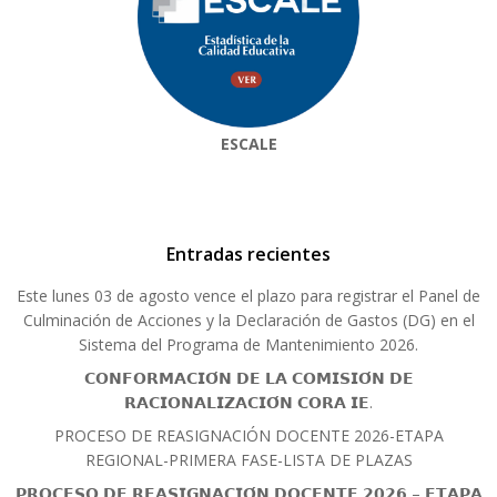
ESCALE
Entradas recientes
Este lunes 03 de agosto vence el plazo para registrar el Panel de
Culminación de Acciones y la Declaración de Gastos (DG) en el
Sistema del Programa de Mantenimiento 2026.
𝗖𝗢𝗡𝗙𝗢𝗥𝗠𝗔𝗖𝗜𝗢́𝗡 𝗗𝗘 𝗟𝗔 𝗖𝗢𝗠𝗜𝗦𝗜𝗢́𝗡 𝗗𝗘
𝗥𝗔𝗖𝗜𝗢𝗡𝗔𝗟𝗜𝗭𝗔𝗖𝗜𝗢́𝗡 𝗖𝗢𝗥𝗔 𝗜𝗘.
PROCESO DE REASIGNACIÓN DOCENTE 2026-ETAPA
REGIONAL-PRIMERA FASE-LISTA DE PLAZAS
𝗣𝗥𝗢𝗖𝗘𝗦𝗢 𝗗𝗘 𝗥𝗘𝗔𝗦𝗜𝗚𝗡𝗔𝗖𝗜𝗢́𝗡 𝗗𝗢𝗖𝗘𝗡𝗧𝗘 𝟮𝟬𝟮𝟲 – 𝗘𝗧𝗔𝗣𝗔