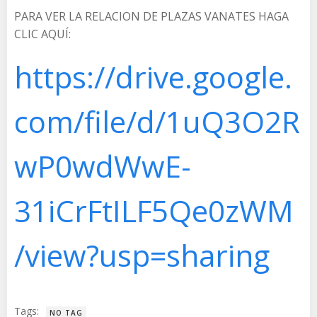
PARA VER LA RELACION DE PLAZAS VANATES HAGA
CLIC AQUÍ:
https://drive.google.
com/file/d/1uQ3O2R
wP0wdWwE-
31iCrFtILF5Qe0zWM
/view?usp=sharing
Tags:
NO TAG