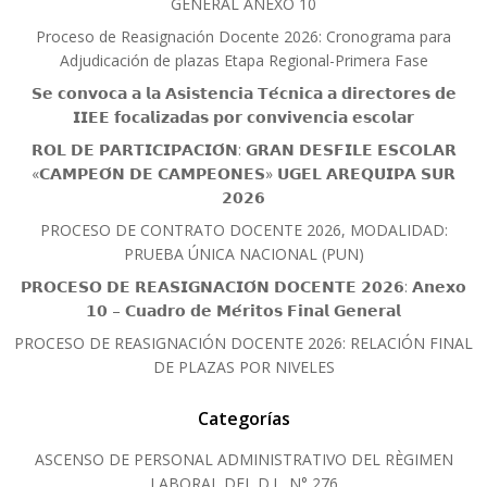
GENERAL ANEXO 10
Proceso de Reasignación Docente 2026: Cronograma para
Adjudicación de plazas Etapa Regional-Primera Fase
𝗦𝗲 𝗰𝗼𝗻𝘃𝗼𝗰𝗮 𝗮 𝗹𝗮 𝗔𝘀𝗶𝘀𝘁𝗲𝗻𝗰𝗶𝗮 𝗧𝗲́𝗰𝗻𝗶𝗰𝗮 𝗮 𝗱𝗶𝗿𝗲𝗰𝘁𝗼𝗿𝗲𝘀 𝗱𝗲
𝗜𝗜𝗘𝗘 𝗳𝗼𝗰𝗮𝗹𝗶𝘇𝗮𝗱𝗮𝘀 𝗽𝗼𝗿 𝗰𝗼𝗻𝘃𝗶𝘃𝗲𝗻𝗰𝗶𝗮 𝗲𝘀𝗰𝗼𝗹𝗮𝗿
𝗥𝗢𝗟 𝗗𝗘 𝗣𝗔𝗥𝗧𝗜𝗖𝗜𝗣𝗔𝗖𝗜𝗢́𝗡: 𝗚𝗥𝗔𝗡 𝗗𝗘𝗦𝗙𝗜𝗟𝗘 𝗘𝗦𝗖𝗢𝗟𝗔𝗥
«𝗖𝗔𝗠𝗣𝗘𝗢́𝗡 𝗗𝗘 𝗖𝗔𝗠𝗣𝗘𝗢𝗡𝗘𝗦» 𝗨𝗚𝗘𝗟 𝗔𝗥𝗘𝗤𝗨𝗜𝗣𝗔 𝗦𝗨𝗥
𝟮𝟬𝟮𝟲
PROCESO DE CONTRATO DOCENTE 2026, MODALIDAD:
PRUEBA ÚNICA NACIONAL (PUN)
𝗣𝗥𝗢𝗖𝗘𝗦𝗢 𝗗𝗘 𝗥𝗘𝗔𝗦𝗜𝗚𝗡𝗔𝗖𝗜𝗢́𝗡 𝗗𝗢𝗖𝗘𝗡𝗧𝗘 𝟮𝟬𝟮𝟲: 𝗔𝗻𝗲𝘅𝗼
𝟭𝟬 – 𝗖𝘂𝗮𝗱𝗿𝗼 𝗱𝗲 𝗠𝗲́𝗿𝗶𝘁𝗼𝘀 𝗙𝗶𝗻𝗮𝗹 𝗚𝗲𝗻𝗲𝗿𝗮𝗹
PROCESO DE REASIGNACIÓN DOCENTE 2026: RELACIÓN FINAL
DE PLAZAS POR NIVELES
Categorías
ASCENSO DE PERSONAL ADMINISTRATIVO DEL RÈGIMEN
LABORAL DEL D.L. N° 276