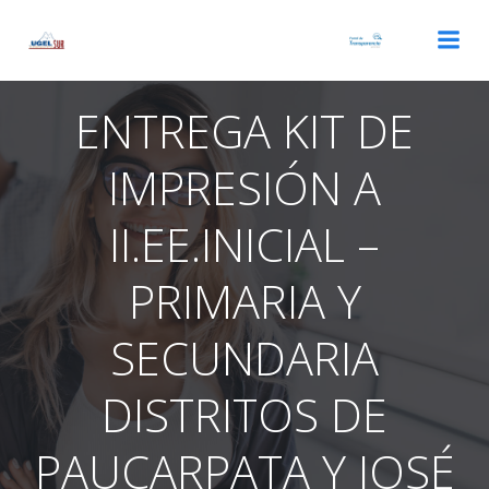
Saltar
al
contenido
ENTREGA KIT DE
IMPRESIÓN A
II.EE.INICIAL –
PRIMARIA Y
SECUNDARIA
DISTRITOS DE
PAUCARPATA Y JOSÉ