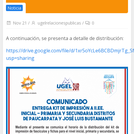
Noticia
Nov 21
/
ugelrelacionespublicas
/
0
A continuación, se presenta a detalle de distribución:
https://drive.google.com/file/d/1xr5oYcLe6BCBDmjrTg_
usp=sharing