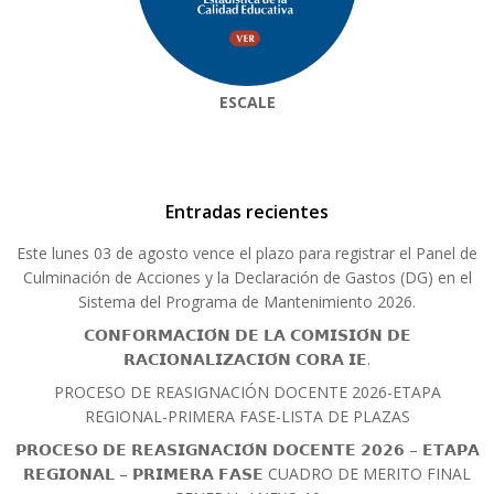
ESCALE
Entradas recientes
Este lunes 03 de agosto vence el plazo para registrar el Panel de
Culminación de Acciones y la Declaración de Gastos (DG) en el
Sistema del Programa de Mantenimiento 2026.
𝗖𝗢𝗡𝗙𝗢𝗥𝗠𝗔𝗖𝗜𝗢́𝗡 𝗗𝗘 𝗟𝗔 𝗖𝗢𝗠𝗜𝗦𝗜𝗢́𝗡 𝗗𝗘
𝗥𝗔𝗖𝗜𝗢𝗡𝗔𝗟𝗜𝗭𝗔𝗖𝗜𝗢́𝗡 𝗖𝗢𝗥𝗔 𝗜𝗘.
PROCESO DE REASIGNACIÓN DOCENTE 2026-ETAPA
REGIONAL-PRIMERA FASE-LISTA DE PLAZAS
𝗣𝗥𝗢𝗖𝗘𝗦𝗢 𝗗𝗘 𝗥𝗘𝗔𝗦𝗜𝗚𝗡𝗔𝗖𝗜𝗢́𝗡 𝗗𝗢𝗖𝗘𝗡𝗧𝗘 𝟮𝟬𝟮𝟲 – 𝗘𝗧𝗔𝗣𝗔
𝗥𝗘𝗚𝗜𝗢𝗡𝗔𝗟 – 𝗣𝗥𝗜𝗠𝗘𝗥𝗔 𝗙𝗔𝗦𝗘 CUADRO DE MERITO FINAL