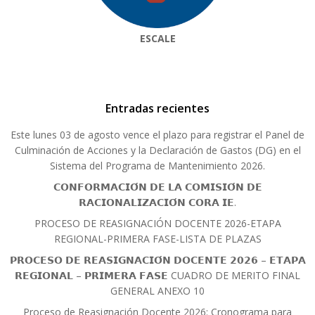
ESCALE
Entradas recientes
Este lunes 03 de agosto vence el plazo para registrar el Panel de
Culminación de Acciones y la Declaración de Gastos (DG) en el
Sistema del Programa de Mantenimiento 2026.
𝗖𝗢𝗡𝗙𝗢𝗥𝗠𝗔𝗖𝗜𝗢́𝗡 𝗗𝗘 𝗟𝗔 𝗖𝗢𝗠𝗜𝗦𝗜𝗢́𝗡 𝗗𝗘
𝗥𝗔𝗖𝗜𝗢𝗡𝗔𝗟𝗜𝗭𝗔𝗖𝗜𝗢́𝗡 𝗖𝗢𝗥𝗔 𝗜𝗘.
PROCESO DE REASIGNACIÓN DOCENTE 2026-ETAPA
REGIONAL-PRIMERA FASE-LISTA DE PLAZAS
𝗣𝗥𝗢𝗖𝗘𝗦𝗢 𝗗𝗘 𝗥𝗘𝗔𝗦𝗜𝗚𝗡𝗔𝗖𝗜𝗢́𝗡 𝗗𝗢𝗖𝗘𝗡𝗧𝗘 𝟮𝟬𝟮𝟲 – 𝗘𝗧𝗔𝗣𝗔
𝗥𝗘𝗚𝗜𝗢𝗡𝗔𝗟 – 𝗣𝗥𝗜𝗠𝗘𝗥𝗔 𝗙𝗔𝗦𝗘 CUADRO DE MERITO FINAL
GENERAL ANEXO 10
Proceso de Reasignación Docente 2026: Cronograma para