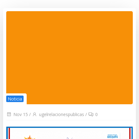
Noticia
Nov 15
/
ugelrelacionespublicas
/
0