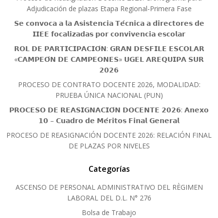
Adjudicación de plazas Etapa Regional-Primera Fase
𝗦𝗲 𝗰𝗼𝗻𝘃𝗼𝗰𝗮 𝗮 𝗹𝗮 𝗔𝘀𝗶𝘀𝘁𝗲𝗻𝗰𝗶𝗮 𝗧𝗲́𝗰𝗻𝗶𝗰𝗮 𝗮 𝗱𝗶𝗿𝗲𝗰𝘁𝗼𝗿𝗲𝘀 𝗱𝗲
𝗜𝗜𝗘𝗘 𝗳𝗼𝗰𝗮𝗹𝗶𝘇𝗮𝗱𝗮𝘀 𝗽𝗼𝗿 𝗰𝗼𝗻𝘃𝗶𝘃𝗲𝗻𝗰𝗶𝗮 𝗲𝘀𝗰𝗼𝗹𝗮𝗿
𝗥𝗢𝗟 𝗗𝗘 𝗣𝗔𝗥𝗧𝗜𝗖𝗜𝗣𝗔𝗖𝗜𝗢́𝗡: 𝗚𝗥𝗔𝗡 𝗗𝗘𝗦𝗙𝗜𝗟𝗘 𝗘𝗦𝗖𝗢𝗟𝗔𝗥
«𝗖𝗔𝗠𝗣𝗘𝗢́𝗡 𝗗𝗘 𝗖𝗔𝗠𝗣𝗘𝗢𝗡𝗘𝗦» 𝗨𝗚𝗘𝗟 𝗔𝗥𝗘𝗤𝗨𝗜𝗣𝗔 𝗦𝗨𝗥
𝟮𝟬𝟮𝟲
PROCESO DE CONTRATO DOCENTE 2026, MODALIDAD:
PRUEBA ÚNICA NACIONAL (PUN)
𝗣𝗥𝗢𝗖𝗘𝗦𝗢 𝗗𝗘 𝗥𝗘𝗔𝗦𝗜𝗚𝗡𝗔𝗖𝗜𝗢́𝗡 𝗗𝗢𝗖𝗘𝗡𝗧𝗘 𝟮𝟬𝟮𝟲: 𝗔𝗻𝗲𝘅𝗼
𝟭𝟬 – 𝗖𝘂𝗮𝗱𝗿𝗼 𝗱𝗲 𝗠𝗲́𝗿𝗶𝘁𝗼𝘀 𝗙𝗶𝗻𝗮𝗹 𝗚𝗲𝗻𝗲𝗿𝗮𝗹
PROCESO DE REASIGNACIÓN DOCENTE 2026: RELACIÓN FINAL
DE PLAZAS POR NIVELES
Categorías
ASCENSO DE PERSONAL ADMINISTRATIVO DEL RÈGIMEN
LABORAL DEL D.L. N° 276
Bolsa de Trabajo