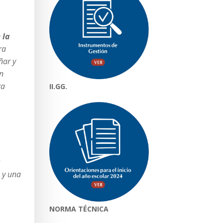
 la
ra
ñar y
n
ra
II.GG.
s
s y una
NORMA TÉCNICA