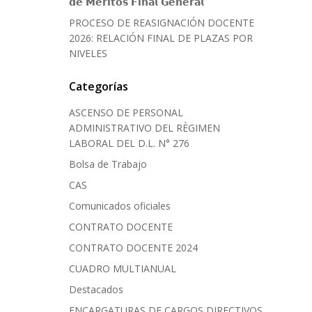
𝗱𝗲 𝗠𝗲́𝗿𝗶𝘁𝗼𝘀 𝗙𝗶𝗻𝗮𝗹 𝗚𝗲𝗻𝗲𝗿𝗮𝗹
PROCESO DE REASIGNACIÓN DOCENTE
2026: RELACIÓN FINAL DE PLAZAS POR
NIVELES
Categorías
ASCENSO DE PERSONAL
ADMINISTRATIVO DEL RÈGIMEN
LABORAL DEL D.L. N° 276
Bolsa de Trabajo
CAS
Comunicados oficiales
CONTRATO DOCENTE
CONTRATO DOCENTE 2024
CUADRO MULTIANUAL
Destacados
ENCARGATURAS DE CARGOS DIRECTIVOS