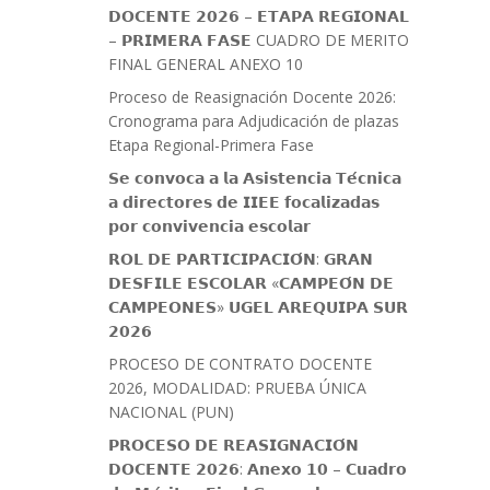
𝗗𝗢𝗖𝗘𝗡𝗧𝗘 𝟮𝟬𝟮𝟲 – 𝗘𝗧𝗔𝗣𝗔 𝗥𝗘𝗚𝗜𝗢𝗡𝗔𝗟
– 𝗣𝗥𝗜𝗠𝗘𝗥𝗔 𝗙𝗔𝗦𝗘 CUADRO DE MERITO
FINAL GENERAL ANEXO 10
Proceso de Reasignación Docente 2026:
Cronograma para Adjudicación de plazas
Etapa Regional-Primera Fase
𝗦𝗲 𝗰𝗼𝗻𝘃𝗼𝗰𝗮 𝗮 𝗹𝗮 𝗔𝘀𝗶𝘀𝘁𝗲𝗻𝗰𝗶𝗮 𝗧𝗲́𝗰𝗻𝗶𝗰𝗮
𝗮 𝗱𝗶𝗿𝗲𝗰𝘁𝗼𝗿𝗲𝘀 𝗱𝗲 𝗜𝗜𝗘𝗘 𝗳𝗼𝗰𝗮𝗹𝗶𝘇𝗮𝗱𝗮𝘀
𝗽𝗼𝗿 𝗰𝗼𝗻𝘃𝗶𝘃𝗲𝗻𝗰𝗶𝗮 𝗲𝘀𝗰𝗼𝗹𝗮𝗿
𝗥𝗢𝗟 𝗗𝗘 𝗣𝗔𝗥𝗧𝗜𝗖𝗜𝗣𝗔𝗖𝗜𝗢́𝗡: 𝗚𝗥𝗔𝗡
𝗗𝗘𝗦𝗙𝗜𝗟𝗘 𝗘𝗦𝗖𝗢𝗟𝗔𝗥 «𝗖𝗔𝗠𝗣𝗘𝗢́𝗡 𝗗𝗘
𝗖𝗔𝗠𝗣𝗘𝗢𝗡𝗘𝗦» 𝗨𝗚𝗘𝗟 𝗔𝗥𝗘𝗤𝗨𝗜𝗣𝗔 𝗦𝗨𝗥
𝟮𝟬𝟮𝟲
PROCESO DE CONTRATO DOCENTE
2026, MODALIDAD: PRUEBA ÚNICA
NACIONAL (PUN)
𝗣𝗥𝗢𝗖𝗘𝗦𝗢 𝗗𝗘 𝗥𝗘𝗔𝗦𝗜𝗚𝗡𝗔𝗖𝗜𝗢́𝗡
𝗗𝗢𝗖𝗘𝗡𝗧𝗘 𝟮𝟬𝟮𝟲: 𝗔𝗻𝗲𝘅𝗼 𝟭𝟬 – 𝗖𝘂𝗮𝗱𝗿𝗼