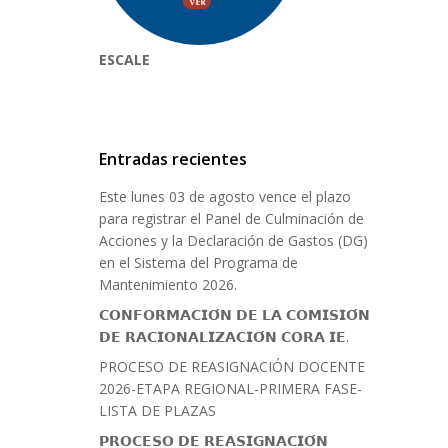
ESCALE
Entradas recientes
Este lunes 03 de agosto vence el plazo
para registrar el Panel de Culminación de
Acciones y la Declaración de Gastos (DG)
en el Sistema del Programa de
Mantenimiento 2026.
𝗖𝗢𝗡𝗙𝗢𝗥𝗠𝗔𝗖𝗜𝗢́𝗡 𝗗𝗘 𝗟𝗔 𝗖𝗢𝗠𝗜𝗦𝗜𝗢́𝗡
𝗗𝗘 𝗥𝗔𝗖𝗜𝗢𝗡𝗔𝗟𝗜𝗭𝗔𝗖𝗜𝗢́𝗡 𝗖𝗢𝗥𝗔 𝗜𝗘.
PROCESO DE REASIGNACIÓN DOCENTE
2026-ETAPA REGIONAL-PRIMERA FASE-
LISTA DE PLAZAS
𝗣𝗥𝗢𝗖𝗘𝗦𝗢 𝗗𝗘 𝗥𝗘𝗔𝗦𝗜𝗚𝗡𝗔𝗖𝗜𝗢́𝗡