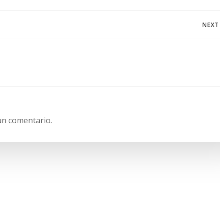
Navegación
NEXT
de
entradas
un comentario.