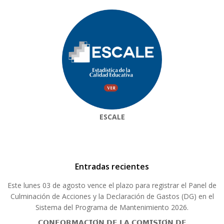
ESCALE
Entradas recientes
Este lunes 03 de agosto vence el plazo para registrar el Panel de
Culminación de Acciones y la Declaración de Gastos (DG) en el
Sistema del Programa de Mantenimiento 2026.
𝗖𝗢𝗡𝗙𝗢𝗥𝗠𝗔𝗖𝗜𝗢́𝗡 𝗗𝗘 𝗟𝗔 𝗖𝗢𝗠𝗜𝗦𝗜𝗢́𝗡 𝗗𝗘