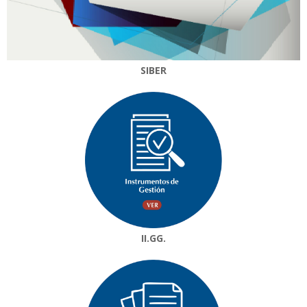
SIBER
II.GG.