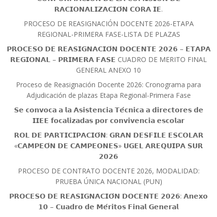
𝗥𝗔𝗖𝗜𝗢𝗡𝗔𝗟𝗜𝗭𝗔𝗖𝗜𝗢́𝗡 𝗖𝗢𝗥𝗔 𝗜𝗘.
PROCESO DE REASIGNACIÓN DOCENTE 2026-ETAPA
REGIONAL-PRIMERA FASE-LISTA DE PLAZAS
𝗣𝗥𝗢𝗖𝗘𝗦𝗢 𝗗𝗘 𝗥𝗘𝗔𝗦𝗜𝗚𝗡𝗔𝗖𝗜𝗢́𝗡 𝗗𝗢𝗖𝗘𝗡𝗧𝗘 𝟮𝟬𝟮𝟲 – 𝗘𝗧𝗔𝗣𝗔
𝗥𝗘𝗚𝗜𝗢𝗡𝗔𝗟 – 𝗣𝗥𝗜𝗠𝗘𝗥𝗔 𝗙𝗔𝗦𝗘 CUADRO DE MERITO FINAL
GENERAL ANEXO 10
Proceso de Reasignación Docente 2026: Cronograma para
Adjudicación de plazas Etapa Regional-Primera Fase
𝗦𝗲 𝗰𝗼𝗻𝘃𝗼𝗰𝗮 𝗮 𝗹𝗮 𝗔𝘀𝗶𝘀𝘁𝗲𝗻𝗰𝗶𝗮 𝗧𝗲́𝗰𝗻𝗶𝗰𝗮 𝗮 𝗱𝗶𝗿𝗲𝗰𝘁𝗼𝗿𝗲𝘀 𝗱𝗲
𝗜𝗜𝗘𝗘 𝗳𝗼𝗰𝗮𝗹𝗶𝘇𝗮𝗱𝗮𝘀 𝗽𝗼𝗿 𝗰𝗼𝗻𝘃𝗶𝘃𝗲𝗻𝗰𝗶𝗮 𝗲𝘀𝗰𝗼𝗹𝗮𝗿
𝗥𝗢𝗟 𝗗𝗘 𝗣𝗔𝗥𝗧𝗜𝗖𝗜𝗣𝗔𝗖𝗜𝗢́𝗡: 𝗚𝗥𝗔𝗡 𝗗𝗘𝗦𝗙𝗜𝗟𝗘 𝗘𝗦𝗖𝗢𝗟𝗔𝗥
«𝗖𝗔𝗠𝗣𝗘𝗢́𝗡 𝗗𝗘 𝗖𝗔𝗠𝗣𝗘𝗢𝗡𝗘𝗦» 𝗨𝗚𝗘𝗟 𝗔𝗥𝗘𝗤𝗨𝗜𝗣𝗔 𝗦𝗨𝗥
𝟮𝟬𝟮𝟲
PROCESO DE CONTRATO DOCENTE 2026, MODALIDAD:
PRUEBA ÚNICA NACIONAL (PUN)
𝗣𝗥𝗢𝗖𝗘𝗦𝗢 𝗗𝗘 𝗥𝗘𝗔𝗦𝗜𝗚𝗡𝗔𝗖𝗜𝗢́𝗡 𝗗𝗢𝗖𝗘𝗡𝗧𝗘 𝟮𝟬𝟮𝟲: 𝗔𝗻𝗲𝘅𝗼
𝟭𝟬 – 𝗖𝘂𝗮𝗱𝗿𝗼 𝗱𝗲 𝗠𝗲́𝗿𝗶𝘁𝗼𝘀 𝗙𝗶𝗻𝗮𝗹 𝗚𝗲𝗻𝗲𝗿𝗮𝗹