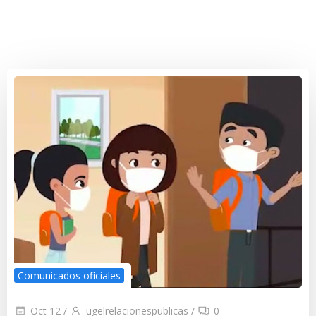
Comunicados oficiales
Oct 12
/
ugelrelacionespublicas
/
0