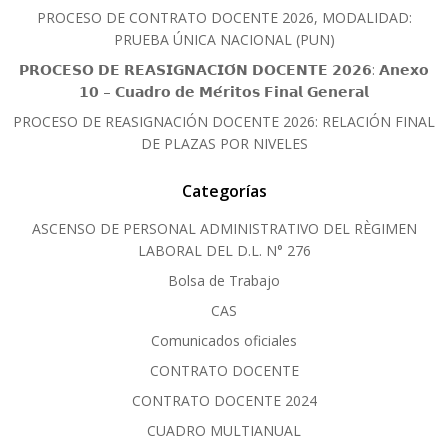
PROCESO DE CONTRATO DOCENTE 2026, MODALIDAD:
PRUEBA ÚNICA NACIONAL (PUN)
𝗣𝗥𝗢𝗖𝗘𝗦𝗢 𝗗𝗘 𝗥𝗘𝗔𝗦𝗜𝗚𝗡𝗔𝗖𝗜𝗢́𝗡 𝗗𝗢𝗖𝗘𝗡𝗧𝗘 𝟮𝟬𝟮𝟲: 𝗔𝗻𝗲𝘅𝗼
𝟭𝟬 – 𝗖𝘂𝗮𝗱𝗿𝗼 𝗱𝗲 𝗠𝗲́𝗿𝗶𝘁𝗼𝘀 𝗙𝗶𝗻𝗮𝗹 𝗚𝗲𝗻𝗲𝗿𝗮𝗹
PROCESO DE REASIGNACIÓN DOCENTE 2026: RELACIÓN FINAL
DE PLAZAS POR NIVELES
Categorías
ASCENSO DE PERSONAL ADMINISTRATIVO DEL RÈGIMEN
LABORAL DEL D.L. N° 276
Bolsa de Trabajo
CAS
Comunicados oficiales
CONTRATO DOCENTE
CONTRATO DOCENTE 2024
CUADRO MULTIANUAL