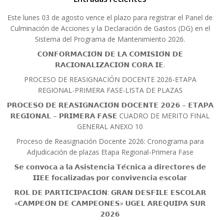
Este lunes 03 de agosto vence el plazo para registrar el Panel de
Culminación de Acciones y la Declaración de Gastos (DG) en el
Sistema del Programa de Mantenimiento 2026.
𝗖𝗢𝗡𝗙𝗢𝗥𝗠𝗔𝗖𝗜𝗢́𝗡 𝗗𝗘 𝗟𝗔 𝗖𝗢𝗠𝗜𝗦𝗜𝗢́𝗡 𝗗𝗘
𝗥𝗔𝗖𝗜𝗢𝗡𝗔𝗟𝗜𝗭𝗔𝗖𝗜𝗢́𝗡 𝗖𝗢𝗥𝗔 𝗜𝗘.
PROCESO DE REASIGNACIÓN DOCENTE 2026-ETAPA
REGIONAL-PRIMERA FASE-LISTA DE PLAZAS
𝗣𝗥𝗢𝗖𝗘𝗦𝗢 𝗗𝗘 𝗥𝗘𝗔𝗦𝗜𝗚𝗡𝗔𝗖𝗜𝗢́𝗡 𝗗𝗢𝗖𝗘𝗡𝗧𝗘 𝟮𝟬𝟮𝟲 – 𝗘𝗧𝗔𝗣𝗔
𝗥𝗘𝗚𝗜𝗢𝗡𝗔𝗟 – 𝗣𝗥𝗜𝗠𝗘𝗥𝗔 𝗙𝗔𝗦𝗘 CUADRO DE MERITO FINAL
GENERAL ANEXO 10
Proceso de Reasignación Docente 2026: Cronograma para
Adjudicación de plazas Etapa Regional-Primera Fase
𝗦𝗲 𝗰𝗼𝗻𝘃𝗼𝗰𝗮 𝗮 𝗹𝗮 𝗔𝘀𝗶𝘀𝘁𝗲𝗻𝗰𝗶𝗮 𝗧𝗲́𝗰𝗻𝗶𝗰𝗮 𝗮 𝗱𝗶𝗿𝗲𝗰𝘁𝗼𝗿𝗲𝘀 𝗱𝗲
𝗜𝗜𝗘𝗘 𝗳𝗼𝗰𝗮𝗹𝗶𝘇𝗮𝗱𝗮𝘀 𝗽𝗼𝗿 𝗰𝗼𝗻𝘃𝗶𝘃𝗲𝗻𝗰𝗶𝗮 𝗲𝘀𝗰𝗼𝗹𝗮𝗿
𝗥𝗢𝗟 𝗗𝗘 𝗣𝗔𝗥𝗧𝗜𝗖𝗜𝗣𝗔𝗖𝗜𝗢́𝗡: 𝗚𝗥𝗔𝗡 𝗗𝗘𝗦𝗙𝗜𝗟𝗘 𝗘𝗦𝗖𝗢𝗟𝗔𝗥
«𝗖𝗔𝗠𝗣𝗘𝗢́𝗡 𝗗𝗘 𝗖𝗔𝗠𝗣𝗘𝗢𝗡𝗘𝗦» 𝗨𝗚𝗘𝗟 𝗔𝗥𝗘𝗤𝗨𝗜𝗣𝗔 𝗦𝗨𝗥
𝟮𝟬𝟮𝟲