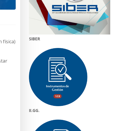
SIBER
 física)
star
II.GG.