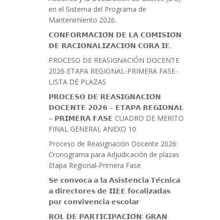
en el Sistema del Programa de
Mantenimiento 2026.
𝗖𝗢𝗡𝗙𝗢𝗥𝗠𝗔𝗖𝗜𝗢́𝗡 𝗗𝗘 𝗟𝗔 𝗖𝗢𝗠𝗜𝗦𝗜𝗢́𝗡
𝗗𝗘 𝗥𝗔𝗖𝗜𝗢𝗡𝗔𝗟𝗜𝗭𝗔𝗖𝗜𝗢́𝗡 𝗖𝗢𝗥𝗔 𝗜𝗘.
PROCESO DE REASIGNACIÓN DOCENTE
2026-ETAPA REGIONAL-PRIMERA FASE-
LISTA DE PLAZAS
𝗣𝗥𝗢𝗖𝗘𝗦𝗢 𝗗𝗘 𝗥𝗘𝗔𝗦𝗜𝗚𝗡𝗔𝗖𝗜𝗢́𝗡
𝗗𝗢𝗖𝗘𝗡𝗧𝗘 𝟮𝟬𝟮𝟲 – 𝗘𝗧𝗔𝗣𝗔 𝗥𝗘𝗚𝗜𝗢𝗡𝗔𝗟
– 𝗣𝗥𝗜𝗠𝗘𝗥𝗔 𝗙𝗔𝗦𝗘 CUADRO DE MERITO
FINAL GENERAL ANEXO 10
Proceso de Reasignación Docente 2026:
Cronograma para Adjudicación de plazas
Etapa Regional-Primera Fase
𝗦𝗲 𝗰𝗼𝗻𝘃𝗼𝗰𝗮 𝗮 𝗹𝗮 𝗔𝘀𝗶𝘀𝘁𝗲𝗻𝗰𝗶𝗮 𝗧𝗲́𝗰𝗻𝗶𝗰𝗮
𝗮 𝗱𝗶𝗿𝗲𝗰𝘁𝗼𝗿𝗲𝘀 𝗱𝗲 𝗜𝗜𝗘𝗘 𝗳𝗼𝗰𝗮𝗹𝗶𝘇𝗮𝗱𝗮𝘀
𝗽𝗼𝗿 𝗰𝗼𝗻𝘃𝗶𝘃𝗲𝗻𝗰𝗶𝗮 𝗲𝘀𝗰𝗼𝗹𝗮𝗿
𝗥𝗢𝗟 𝗗𝗘 𝗣𝗔𝗥𝗧𝗜𝗖𝗜𝗣𝗔𝗖𝗜𝗢́𝗡: 𝗚𝗥𝗔𝗡