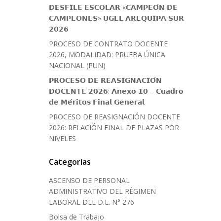
𝗗𝗘𝗦𝗙𝗜𝗟𝗘 𝗘𝗦𝗖𝗢𝗟𝗔𝗥 «𝗖𝗔𝗠𝗣𝗘𝗢́𝗡 𝗗𝗘
𝗖𝗔𝗠𝗣𝗘𝗢𝗡𝗘𝗦» 𝗨𝗚𝗘𝗟 𝗔𝗥𝗘𝗤𝗨𝗜𝗣𝗔 𝗦𝗨𝗥
𝟮𝟬𝟮𝟲
PROCESO DE CONTRATO DOCENTE
2026, MODALIDAD: PRUEBA ÚNICA
NACIONAL (PUN)
𝗣𝗥𝗢𝗖𝗘𝗦𝗢 𝗗𝗘 𝗥𝗘𝗔𝗦𝗜𝗚𝗡𝗔𝗖𝗜𝗢́𝗡
𝗗𝗢𝗖𝗘𝗡𝗧𝗘 𝟮𝟬𝟮𝟲: 𝗔𝗻𝗲𝘅𝗼 𝟭𝟬 – 𝗖𝘂𝗮𝗱𝗿𝗼
𝗱𝗲 𝗠𝗲́𝗿𝗶𝘁𝗼𝘀 𝗙𝗶𝗻𝗮𝗹 𝗚𝗲𝗻𝗲𝗿𝗮𝗹
PROCESO DE REASIGNACIÓN DOCENTE
2026: RELACIÓN FINAL DE PLAZAS POR
NIVELES
Categorías
ASCENSO DE PERSONAL
ADMINISTRATIVO DEL RÈGIMEN
LABORAL DEL D.L. N° 276
Bolsa de Trabajo