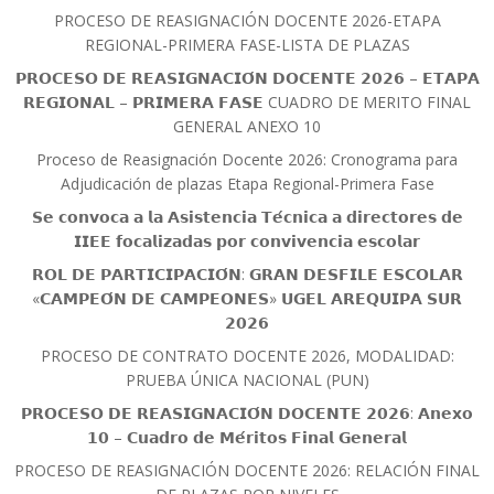
PROCESO DE REASIGNACIÓN DOCENTE 2026-ETAPA
REGIONAL-PRIMERA FASE-LISTA DE PLAZAS
𝗣𝗥𝗢𝗖𝗘𝗦𝗢 𝗗𝗘 𝗥𝗘𝗔𝗦𝗜𝗚𝗡𝗔𝗖𝗜𝗢́𝗡 𝗗𝗢𝗖𝗘𝗡𝗧𝗘 𝟮𝟬𝟮𝟲 – 𝗘𝗧𝗔𝗣𝗔
𝗥𝗘𝗚𝗜𝗢𝗡𝗔𝗟 – 𝗣𝗥𝗜𝗠𝗘𝗥𝗔 𝗙𝗔𝗦𝗘 CUADRO DE MERITO FINAL
GENERAL ANEXO 10
Proceso de Reasignación Docente 2026: Cronograma para
Adjudicación de plazas Etapa Regional-Primera Fase
𝗦𝗲 𝗰𝗼𝗻𝘃𝗼𝗰𝗮 𝗮 𝗹𝗮 𝗔𝘀𝗶𝘀𝘁𝗲𝗻𝗰𝗶𝗮 𝗧𝗲́𝗰𝗻𝗶𝗰𝗮 𝗮 𝗱𝗶𝗿𝗲𝗰𝘁𝗼𝗿𝗲𝘀 𝗱𝗲
𝗜𝗜𝗘𝗘 𝗳𝗼𝗰𝗮𝗹𝗶𝘇𝗮𝗱𝗮𝘀 𝗽𝗼𝗿 𝗰𝗼𝗻𝘃𝗶𝘃𝗲𝗻𝗰𝗶𝗮 𝗲𝘀𝗰𝗼𝗹𝗮𝗿
𝗥𝗢𝗟 𝗗𝗘 𝗣𝗔𝗥𝗧𝗜𝗖𝗜𝗣𝗔𝗖𝗜𝗢́𝗡: 𝗚𝗥𝗔𝗡 𝗗𝗘𝗦𝗙𝗜𝗟𝗘 𝗘𝗦𝗖𝗢𝗟𝗔𝗥
«𝗖𝗔𝗠𝗣𝗘𝗢́𝗡 𝗗𝗘 𝗖𝗔𝗠𝗣𝗘𝗢𝗡𝗘𝗦» 𝗨𝗚𝗘𝗟 𝗔𝗥𝗘𝗤𝗨𝗜𝗣𝗔 𝗦𝗨𝗥
𝟮𝟬𝟮𝟲
PROCESO DE CONTRATO DOCENTE 2026, MODALIDAD:
PRUEBA ÚNICA NACIONAL (PUN)
𝗣𝗥𝗢𝗖𝗘𝗦𝗢 𝗗𝗘 𝗥𝗘𝗔𝗦𝗜𝗚𝗡𝗔𝗖𝗜𝗢́𝗡 𝗗𝗢𝗖𝗘𝗡𝗧𝗘 𝟮𝟬𝟮𝟲: 𝗔𝗻𝗲𝘅𝗼
𝟭𝟬 – 𝗖𝘂𝗮𝗱𝗿𝗼 𝗱𝗲 𝗠𝗲́𝗿𝗶𝘁𝗼𝘀 𝗙𝗶𝗻𝗮𝗹 𝗚𝗲𝗻𝗲𝗿𝗮𝗹
PROCESO DE REASIGNACIÓN DOCENTE 2026: RELACIÓN FINAL