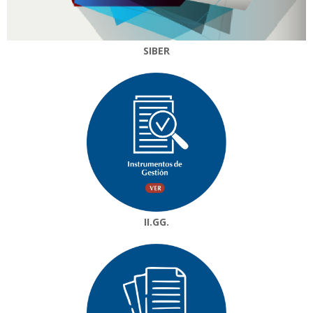
SIBER
II.GG.