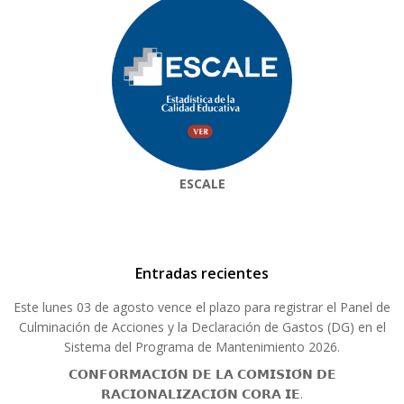
ESCALE
Entradas recientes
Este lunes 03 de agosto vence el plazo para registrar el Panel de
Culminación de Acciones y la Declaración de Gastos (DG) en el
Sistema del Programa de Mantenimiento 2026.
𝗖𝗢𝗡𝗙𝗢𝗥𝗠𝗔𝗖𝗜𝗢́𝗡 𝗗𝗘 𝗟𝗔 𝗖𝗢𝗠𝗜𝗦𝗜𝗢́𝗡 𝗗𝗘
𝗥𝗔𝗖𝗜𝗢𝗡𝗔𝗟𝗜𝗭𝗔𝗖𝗜𝗢́𝗡 𝗖𝗢𝗥𝗔 𝗜𝗘.