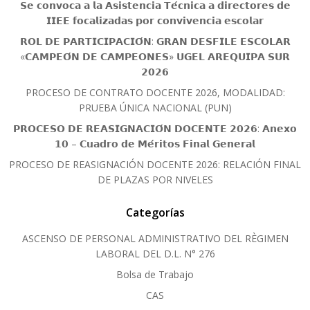
𝗦𝗲 𝗰𝗼𝗻𝘃𝗼𝗰𝗮 𝗮 𝗹𝗮 𝗔𝘀𝗶𝘀𝘁𝗲𝗻𝗰𝗶𝗮 𝗧𝗲́𝗰𝗻𝗶𝗰𝗮 𝗮 𝗱𝗶𝗿𝗲𝗰𝘁𝗼𝗿𝗲𝘀 𝗱𝗲
𝗜𝗜𝗘𝗘 𝗳𝗼𝗰𝗮𝗹𝗶𝘇𝗮𝗱𝗮𝘀 𝗽𝗼𝗿 𝗰𝗼𝗻𝘃𝗶𝘃𝗲𝗻𝗰𝗶𝗮 𝗲𝘀𝗰𝗼𝗹𝗮𝗿
𝗥𝗢𝗟 𝗗𝗘 𝗣𝗔𝗥𝗧𝗜𝗖𝗜𝗣𝗔𝗖𝗜𝗢́𝗡: 𝗚𝗥𝗔𝗡 𝗗𝗘𝗦𝗙𝗜𝗟𝗘 𝗘𝗦𝗖𝗢𝗟𝗔𝗥
«𝗖𝗔𝗠𝗣𝗘𝗢́𝗡 𝗗𝗘 𝗖𝗔𝗠𝗣𝗘𝗢𝗡𝗘𝗦» 𝗨𝗚𝗘𝗟 𝗔𝗥𝗘𝗤𝗨𝗜𝗣𝗔 𝗦𝗨𝗥
𝟮𝟬𝟮𝟲
PROCESO DE CONTRATO DOCENTE 2026, MODALIDAD:
PRUEBA ÚNICA NACIONAL (PUN)
𝗣𝗥𝗢𝗖𝗘𝗦𝗢 𝗗𝗘 𝗥𝗘𝗔𝗦𝗜𝗚𝗡𝗔𝗖𝗜𝗢́𝗡 𝗗𝗢𝗖𝗘𝗡𝗧𝗘 𝟮𝟬𝟮𝟲: 𝗔𝗻𝗲𝘅𝗼
𝟭𝟬 – 𝗖𝘂𝗮𝗱𝗿𝗼 𝗱𝗲 𝗠𝗲́𝗿𝗶𝘁𝗼𝘀 𝗙𝗶𝗻𝗮𝗹 𝗚𝗲𝗻𝗲𝗿𝗮𝗹
PROCESO DE REASIGNACIÓN DOCENTE 2026: RELACIÓN FINAL
DE PLAZAS POR NIVELES
Categorías
ASCENSO DE PERSONAL ADMINISTRATIVO DEL RÈGIMEN
LABORAL DEL D.L. N° 276
Bolsa de Trabajo
CAS