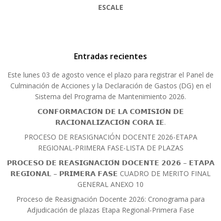
ESCALE
Entradas recientes
Este lunes 03 de agosto vence el plazo para registrar el Panel de
Culminación de Acciones y la Declaración de Gastos (DG) en el
Sistema del Programa de Mantenimiento 2026.
𝗖𝗢𝗡𝗙𝗢𝗥𝗠𝗔𝗖𝗜𝗢́𝗡 𝗗𝗘 𝗟𝗔 𝗖𝗢𝗠𝗜𝗦𝗜𝗢́𝗡 𝗗𝗘
𝗥𝗔𝗖𝗜𝗢𝗡𝗔𝗟𝗜𝗭𝗔𝗖𝗜𝗢́𝗡 𝗖𝗢𝗥𝗔 𝗜𝗘.
PROCESO DE REASIGNACIÓN DOCENTE 2026-ETAPA
REGIONAL-PRIMERA FASE-LISTA DE PLAZAS
𝗣𝗥𝗢𝗖𝗘𝗦𝗢 𝗗𝗘 𝗥𝗘𝗔𝗦𝗜𝗚𝗡𝗔𝗖𝗜𝗢́𝗡 𝗗𝗢𝗖𝗘𝗡𝗧𝗘 𝟮𝟬𝟮𝟲 – 𝗘𝗧𝗔𝗣𝗔
𝗥𝗘𝗚𝗜𝗢𝗡𝗔𝗟 – 𝗣𝗥𝗜𝗠𝗘𝗥𝗔 𝗙𝗔𝗦𝗘 CUADRO DE MERITO FINAL
GENERAL ANEXO 10
Proceso de Reasignación Docente 2026: Cronograma para
Adjudicación de plazas Etapa Regional-Primera Fase