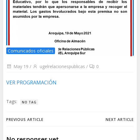
Comunicados oficiales
May 19
/
ugelrelacionespublicas
/
0
VER PROGRAMACIÓN
Tags:
NO TAG
Navegación
Navegación
PREVIOUS ARTICLE
NEXT ARTICLE
de
de
No responses yet