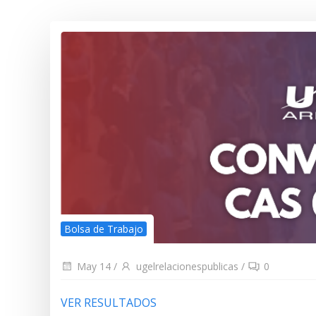
Bolsa de Trabajo
May 14
/
ugelrelacionespublicas
/
0
VER RESULTADOS