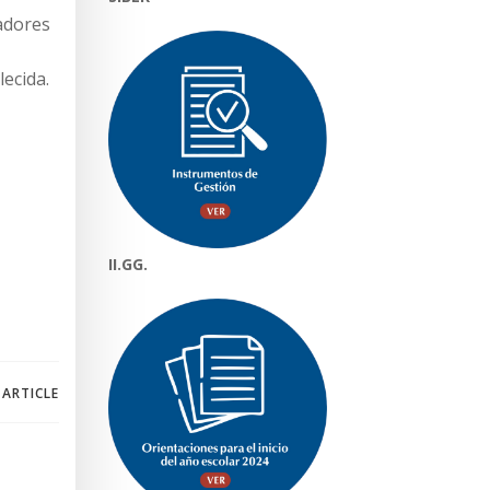
nadores
lecida.
II.GG.
 ARTICLE