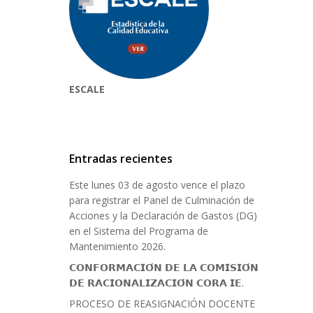
ESCALE
Entradas recientes
Este lunes 03 de agosto vence el plazo
para registrar el Panel de Culminación de
Acciones y la Declaración de Gastos (DG)
en el Sistema del Programa de
Mantenimiento 2026.
𝗖𝗢𝗡𝗙𝗢𝗥𝗠𝗔𝗖𝗜𝗢́𝗡 𝗗𝗘 𝗟𝗔 𝗖𝗢𝗠𝗜𝗦𝗜𝗢́𝗡
𝗗𝗘 𝗥𝗔𝗖𝗜𝗢𝗡𝗔𝗟𝗜𝗭𝗔𝗖𝗜𝗢́𝗡 𝗖𝗢𝗥𝗔 𝗜𝗘.
PROCESO DE REASIGNACIÓN DOCENTE