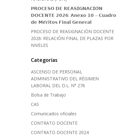
𝗣𝗥𝗢𝗖𝗘𝗦𝗢 𝗗𝗘 𝗥𝗘𝗔𝗦𝗜𝗚𝗡𝗔𝗖𝗜𝗢́𝗡
𝗗𝗢𝗖𝗘𝗡𝗧𝗘 𝟮𝟬𝟮𝟲: 𝗔𝗻𝗲𝘅𝗼 𝟭𝟬 – 𝗖𝘂𝗮𝗱𝗿𝗼
𝗱𝗲 𝗠𝗲́𝗿𝗶𝘁𝗼𝘀 𝗙𝗶𝗻𝗮𝗹 𝗚𝗲𝗻𝗲𝗿𝗮𝗹
PROCESO DE REASIGNACIÓN DOCENTE
2026: RELACIÓN FINAL DE PLAZAS POR
NIVELES
Categorías
ASCENSO DE PERSONAL
ADMINISTRATIVO DEL RÈGIMEN
LABORAL DEL D.L. N° 276
Bolsa de Trabajo
CAS
Comunicados oficiales
CONTRATO DOCENTE
CONTRATO DOCENTE 2024