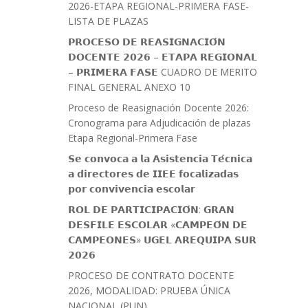
2026-ETAPA REGIONAL-PRIMERA FASE-
LISTA DE PLAZAS
𝗣𝗥𝗢𝗖𝗘𝗦𝗢 𝗗𝗘 𝗥𝗘𝗔𝗦𝗜𝗚𝗡𝗔𝗖𝗜𝗢́𝗡
𝗗𝗢𝗖𝗘𝗡𝗧𝗘 𝟮𝟬𝟮𝟲 – 𝗘𝗧𝗔𝗣𝗔 𝗥𝗘𝗚𝗜𝗢𝗡𝗔𝗟
– 𝗣𝗥𝗜𝗠𝗘𝗥𝗔 𝗙𝗔𝗦𝗘 CUADRO DE MERITO
FINAL GENERAL ANEXO 10
Proceso de Reasignación Docente 2026:
Cronograma para Adjudicación de plazas
Etapa Regional-Primera Fase
𝗦𝗲 𝗰𝗼𝗻𝘃𝗼𝗰𝗮 𝗮 𝗹𝗮 𝗔𝘀𝗶𝘀𝘁𝗲𝗻𝗰𝗶𝗮 𝗧𝗲́𝗰𝗻𝗶𝗰𝗮
𝗮 𝗱𝗶𝗿𝗲𝗰𝘁𝗼𝗿𝗲𝘀 𝗱𝗲 𝗜𝗜𝗘𝗘 𝗳𝗼𝗰𝗮𝗹𝗶𝘇𝗮𝗱𝗮𝘀
𝗽𝗼𝗿 𝗰𝗼𝗻𝘃𝗶𝘃𝗲𝗻𝗰𝗶𝗮 𝗲𝘀𝗰𝗼𝗹𝗮𝗿
𝗥𝗢𝗟 𝗗𝗘 𝗣𝗔𝗥𝗧𝗜𝗖𝗜𝗣𝗔𝗖𝗜𝗢́𝗡: 𝗚𝗥𝗔𝗡
𝗗𝗘𝗦𝗙𝗜𝗟𝗘 𝗘𝗦𝗖𝗢𝗟𝗔𝗥 «𝗖𝗔𝗠𝗣𝗘𝗢́𝗡 𝗗𝗘
𝗖𝗔𝗠𝗣𝗘𝗢𝗡𝗘𝗦» 𝗨𝗚𝗘𝗟 𝗔𝗥𝗘𝗤𝗨𝗜𝗣𝗔 𝗦𝗨𝗥
𝟮𝟬𝟮𝟲
PROCESO DE CONTRATO DOCENTE
2026, MODALIDAD: PRUEBA ÚNICA
NACIONAL (PUN)