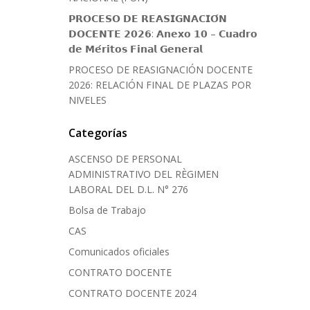
𝗣𝗥𝗢𝗖𝗘𝗦𝗢 𝗗𝗘 𝗥𝗘𝗔𝗦𝗜𝗚𝗡𝗔𝗖𝗜𝗢́𝗡
𝗗𝗢𝗖𝗘𝗡𝗧𝗘 𝟮𝟬𝟮𝟲: 𝗔𝗻𝗲𝘅𝗼 𝟭𝟬 – 𝗖𝘂𝗮𝗱𝗿𝗼
𝗱𝗲 𝗠𝗲́𝗿𝗶𝘁𝗼𝘀 𝗙𝗶𝗻𝗮𝗹 𝗚𝗲𝗻𝗲𝗿𝗮𝗹
PROCESO DE REASIGNACIÓN DOCENTE
2026: RELACIÓN FINAL DE PLAZAS POR
NIVELES
Categorías
ASCENSO DE PERSONAL
ADMINISTRATIVO DEL RÈGIMEN
LABORAL DEL D.L. N° 276
Bolsa de Trabajo
CAS
Comunicados oficiales
CONTRATO DOCENTE
CONTRATO DOCENTE 2024