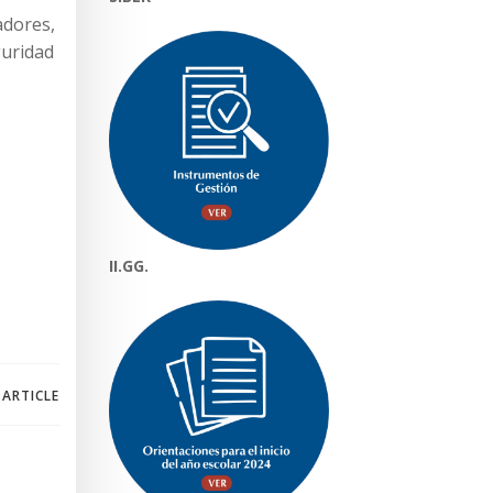
adores,
guridad
II.GG.
 ARTICLE