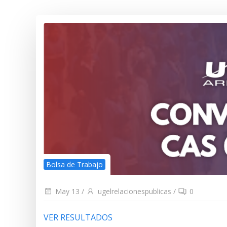
Bolsa de Trabajo
May 13
/
ugelrelacionespublicas
/
0
VER RESULTADOS