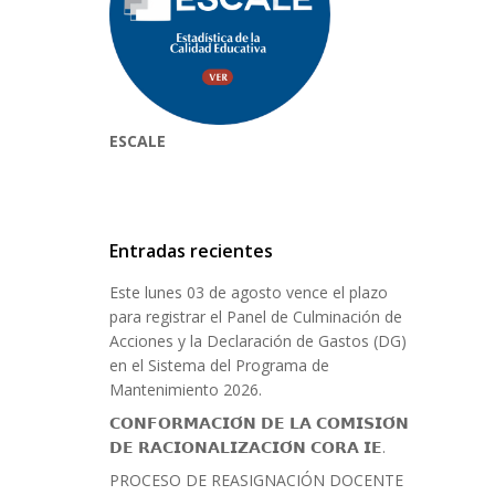
ESCALE
Entradas recientes
Este lunes 03 de agosto vence el plazo
para registrar el Panel de Culminación de
Acciones y la Declaración de Gastos (DG)
en el Sistema del Programa de
Mantenimiento 2026.
𝗖𝗢𝗡𝗙𝗢𝗥𝗠𝗔𝗖𝗜𝗢́𝗡 𝗗𝗘 𝗟𝗔 𝗖𝗢𝗠𝗜𝗦𝗜𝗢́𝗡
𝗗𝗘 𝗥𝗔𝗖𝗜𝗢𝗡𝗔𝗟𝗜𝗭𝗔𝗖𝗜𝗢́𝗡 𝗖𝗢𝗥𝗔 𝗜𝗘.
PROCESO DE REASIGNACIÓN DOCENTE