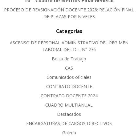
𝟭𝟬 – 𝗖𝘂𝗮𝗱𝗿𝗼 𝗱𝗲 𝗠𝗲́𝗿𝗶𝘁𝗼𝘀 𝗙𝗶𝗻𝗮𝗹 𝗚𝗲𝗻𝗲𝗿𝗮𝗹
PROCESO DE REASIGNACIÓN DOCENTE 2026: RELACIÓN FINAL
DE PLAZAS POR NIVELES
Categorías
ASCENSO DE PERSONAL ADMINISTRATIVO DEL RÈGIMEN
LABORAL DEL D.L. N° 276
Bolsa de Trabajo
CAS
Comunicados oficiales
CONTRATO DOCENTE
CONTRATO DOCENTE 2024
CUADRO MULTIANUAL
Destacados
ENCARGATURAS DE CARGOS DIRECTIVOS
Galería