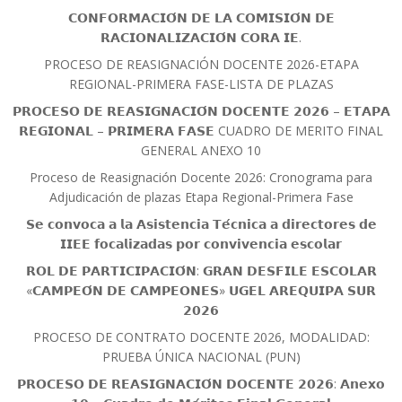
𝗖𝗢𝗡𝗙𝗢𝗥𝗠𝗔𝗖𝗜𝗢́𝗡 𝗗𝗘 𝗟𝗔 𝗖𝗢𝗠𝗜𝗦𝗜𝗢́𝗡 𝗗𝗘
𝗥𝗔𝗖𝗜𝗢𝗡𝗔𝗟𝗜𝗭𝗔𝗖𝗜𝗢́𝗡 𝗖𝗢𝗥𝗔 𝗜𝗘.
PROCESO DE REASIGNACIÓN DOCENTE 2026-ETAPA
REGIONAL-PRIMERA FASE-LISTA DE PLAZAS
𝗣𝗥𝗢𝗖𝗘𝗦𝗢 𝗗𝗘 𝗥𝗘𝗔𝗦𝗜𝗚𝗡𝗔𝗖𝗜𝗢́𝗡 𝗗𝗢𝗖𝗘𝗡𝗧𝗘 𝟮𝟬𝟮𝟲 – 𝗘𝗧𝗔𝗣𝗔
𝗥𝗘𝗚𝗜𝗢𝗡𝗔𝗟 – 𝗣𝗥𝗜𝗠𝗘𝗥𝗔 𝗙𝗔𝗦𝗘 CUADRO DE MERITO FINAL
GENERAL ANEXO 10
Proceso de Reasignación Docente 2026: Cronograma para
Adjudicación de plazas Etapa Regional-Primera Fase
𝗦𝗲 𝗰𝗼𝗻𝘃𝗼𝗰𝗮 𝗮 𝗹𝗮 𝗔𝘀𝗶𝘀𝘁𝗲𝗻𝗰𝗶𝗮 𝗧𝗲́𝗰𝗻𝗶𝗰𝗮 𝗮 𝗱𝗶𝗿𝗲𝗰𝘁𝗼𝗿𝗲𝘀 𝗱𝗲
𝗜𝗜𝗘𝗘 𝗳𝗼𝗰𝗮𝗹𝗶𝘇𝗮𝗱𝗮𝘀 𝗽𝗼𝗿 𝗰𝗼𝗻𝘃𝗶𝘃𝗲𝗻𝗰𝗶𝗮 𝗲𝘀𝗰𝗼𝗹𝗮𝗿
𝗥𝗢𝗟 𝗗𝗘 𝗣𝗔𝗥𝗧𝗜𝗖𝗜𝗣𝗔𝗖𝗜𝗢́𝗡: 𝗚𝗥𝗔𝗡 𝗗𝗘𝗦𝗙𝗜𝗟𝗘 𝗘𝗦𝗖𝗢𝗟𝗔𝗥
«𝗖𝗔𝗠𝗣𝗘𝗢́𝗡 𝗗𝗘 𝗖𝗔𝗠𝗣𝗘𝗢𝗡𝗘𝗦» 𝗨𝗚𝗘𝗟 𝗔𝗥𝗘𝗤𝗨𝗜𝗣𝗔 𝗦𝗨𝗥
𝟮𝟬𝟮𝟲
PROCESO DE CONTRATO DOCENTE 2026, MODALIDAD:
PRUEBA ÚNICA NACIONAL (PUN)
𝗣𝗥𝗢𝗖𝗘𝗦𝗢 𝗗𝗘 𝗥𝗘𝗔𝗦𝗜𝗚𝗡𝗔𝗖𝗜𝗢́𝗡 𝗗𝗢𝗖𝗘𝗡𝗧𝗘 𝟮𝟬𝟮𝟲: 𝗔𝗻𝗲𝘅𝗼