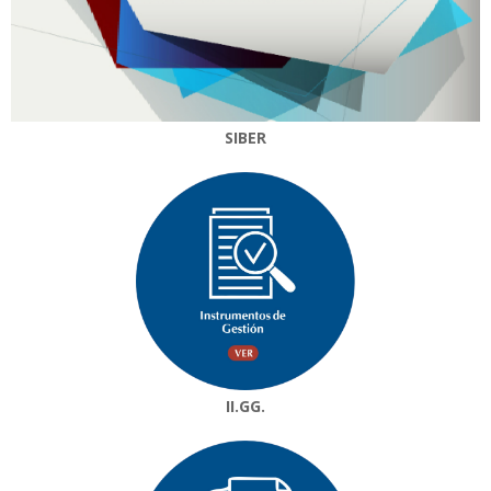
SIBER
II.GG.