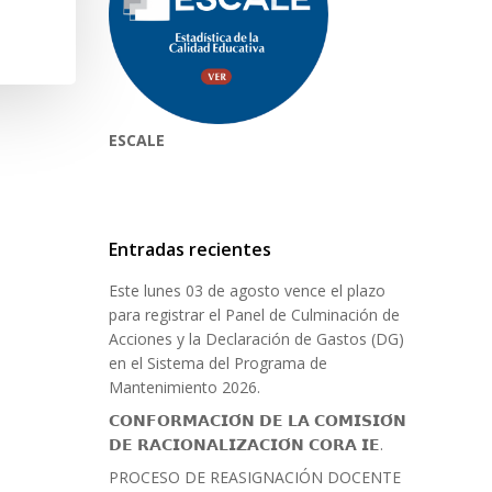
ESCALE
Entradas recientes
Este lunes 03 de agosto vence el plazo
para registrar el Panel de Culminación de
Acciones y la Declaración de Gastos (DG)
en el Sistema del Programa de
Mantenimiento 2026.
𝗖𝗢𝗡𝗙𝗢𝗥𝗠𝗔𝗖𝗜𝗢́𝗡 𝗗𝗘 𝗟𝗔 𝗖𝗢𝗠𝗜𝗦𝗜𝗢́𝗡
𝗗𝗘 𝗥𝗔𝗖𝗜𝗢𝗡𝗔𝗟𝗜𝗭𝗔𝗖𝗜𝗢́𝗡 𝗖𝗢𝗥𝗔 𝗜𝗘.
PROCESO DE REASIGNACIÓN DOCENTE