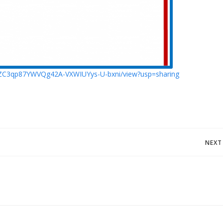
/1eZC3qp87YWVQg42A-VXWIUYys-U-bxni/view?usp=sharing
Navegación
NEXT
de
entradas