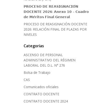
𝗣𝗥𝗢𝗖𝗘𝗦𝗢 𝗗𝗘 𝗥𝗘𝗔𝗦𝗜𝗚𝗡𝗔𝗖𝗜𝗢́𝗡
𝗗𝗢𝗖𝗘𝗡𝗧𝗘 𝟮𝟬𝟮𝟲: 𝗔𝗻𝗲𝘅𝗼 𝟭𝟬 – 𝗖𝘂𝗮𝗱𝗿𝗼
𝗱𝗲 𝗠𝗲́𝗿𝗶𝘁𝗼𝘀 𝗙𝗶𝗻𝗮𝗹 𝗚𝗲𝗻𝗲𝗿𝗮𝗹
PROCESO DE REASIGNACIÓN DOCENTE
2026: RELACIÓN FINAL DE PLAZAS POR
NIVELES
Categorías
ASCENSO DE PERSONAL
ADMINISTRATIVO DEL RÈGIMEN
LABORAL DEL D.L. N° 276
Bolsa de Trabajo
CAS
Comunicados oficiales
CONTRATO DOCENTE
CONTRATO DOCENTE 2024