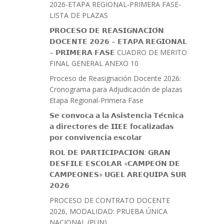
2026-ETAPA REGIONAL-PRIMERA FASE-
LISTA DE PLAZAS
𝗣𝗥𝗢𝗖𝗘𝗦𝗢 𝗗𝗘 𝗥𝗘𝗔𝗦𝗜𝗚𝗡𝗔𝗖𝗜𝗢́𝗡
𝗗𝗢𝗖𝗘𝗡𝗧𝗘 𝟮𝟬𝟮𝟲 – 𝗘𝗧𝗔𝗣𝗔 𝗥𝗘𝗚𝗜𝗢𝗡𝗔𝗟
– 𝗣𝗥𝗜𝗠𝗘𝗥𝗔 𝗙𝗔𝗦𝗘 CUADRO DE MERITO
FINAL GENERAL ANEXO 10
Proceso de Reasignación Docente 2026:
Cronograma para Adjudicación de plazas
Etapa Regional-Primera Fase
𝗦𝗲 𝗰𝗼𝗻𝘃𝗼𝗰𝗮 𝗮 𝗹𝗮 𝗔𝘀𝗶𝘀𝘁𝗲𝗻𝗰𝗶𝗮 𝗧𝗲́𝗰𝗻𝗶𝗰𝗮
𝗮 𝗱𝗶𝗿𝗲𝗰𝘁𝗼𝗿𝗲𝘀 𝗱𝗲 𝗜𝗜𝗘𝗘 𝗳𝗼𝗰𝗮𝗹𝗶𝘇𝗮𝗱𝗮𝘀
𝗽𝗼𝗿 𝗰𝗼𝗻𝘃𝗶𝘃𝗲𝗻𝗰𝗶𝗮 𝗲𝘀𝗰𝗼𝗹𝗮𝗿
𝗥𝗢𝗟 𝗗𝗘 𝗣𝗔𝗥𝗧𝗜𝗖𝗜𝗣𝗔𝗖𝗜𝗢́𝗡: 𝗚𝗥𝗔𝗡
𝗗𝗘𝗦𝗙𝗜𝗟𝗘 𝗘𝗦𝗖𝗢𝗟𝗔𝗥 «𝗖𝗔𝗠𝗣𝗘𝗢́𝗡 𝗗𝗘
𝗖𝗔𝗠𝗣𝗘𝗢𝗡𝗘𝗦» 𝗨𝗚𝗘𝗟 𝗔𝗥𝗘𝗤𝗨𝗜𝗣𝗔 𝗦𝗨𝗥
𝟮𝟬𝟮𝟲
PROCESO DE CONTRATO DOCENTE
2026, MODALIDAD: PRUEBA ÚNICA
NACIONAL (PUN)