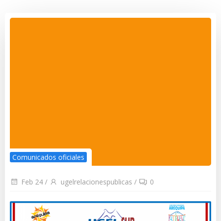
Comunicados oficiales
Feb 24
/
ugelrelacionespublicas
/
0