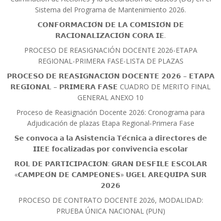
Sistema del Programa de Mantenimiento 2026.
𝗖𝗢𝗡𝗙𝗢𝗥𝗠𝗔𝗖𝗜𝗢́𝗡 𝗗𝗘 𝗟𝗔 𝗖𝗢𝗠𝗜𝗦𝗜𝗢́𝗡 𝗗𝗘
𝗥𝗔𝗖𝗜𝗢𝗡𝗔𝗟𝗜𝗭𝗔𝗖𝗜𝗢́𝗡 𝗖𝗢𝗥𝗔 𝗜𝗘.
PROCESO DE REASIGNACIÓN DOCENTE 2026-ETAPA
REGIONAL-PRIMERA FASE-LISTA DE PLAZAS
𝗣𝗥𝗢𝗖𝗘𝗦𝗢 𝗗𝗘 𝗥𝗘𝗔𝗦𝗜𝗚𝗡𝗔𝗖𝗜𝗢́𝗡 𝗗𝗢𝗖𝗘𝗡𝗧𝗘 𝟮𝟬𝟮𝟲 – 𝗘𝗧𝗔𝗣𝗔
𝗥𝗘𝗚𝗜𝗢𝗡𝗔𝗟 – 𝗣𝗥𝗜𝗠𝗘𝗥𝗔 𝗙𝗔𝗦𝗘 CUADRO DE MERITO FINAL
GENERAL ANEXO 10
Proceso de Reasignación Docente 2026: Cronograma para
Adjudicación de plazas Etapa Regional-Primera Fase
𝗦𝗲 𝗰𝗼𝗻𝘃𝗼𝗰𝗮 𝗮 𝗹𝗮 𝗔𝘀𝗶𝘀𝘁𝗲𝗻𝗰𝗶𝗮 𝗧𝗲́𝗰𝗻𝗶𝗰𝗮 𝗮 𝗱𝗶𝗿𝗲𝗰𝘁𝗼𝗿𝗲𝘀 𝗱𝗲
𝗜𝗜𝗘𝗘 𝗳𝗼𝗰𝗮𝗹𝗶𝘇𝗮𝗱𝗮𝘀 𝗽𝗼𝗿 𝗰𝗼𝗻𝘃𝗶𝘃𝗲𝗻𝗰𝗶𝗮 𝗲𝘀𝗰𝗼𝗹𝗮𝗿
𝗥𝗢𝗟 𝗗𝗘 𝗣𝗔𝗥𝗧𝗜𝗖𝗜𝗣𝗔𝗖𝗜𝗢́𝗡: 𝗚𝗥𝗔𝗡 𝗗𝗘𝗦𝗙𝗜𝗟𝗘 𝗘𝗦𝗖𝗢𝗟𝗔𝗥
«𝗖𝗔𝗠𝗣𝗘𝗢́𝗡 𝗗𝗘 𝗖𝗔𝗠𝗣𝗘𝗢𝗡𝗘𝗦» 𝗨𝗚𝗘𝗟 𝗔𝗥𝗘𝗤𝗨𝗜𝗣𝗔 𝗦𝗨𝗥
𝟮𝟬𝟮𝟲
PROCESO DE CONTRATO DOCENTE 2026, MODALIDAD:
PRUEBA ÚNICA NACIONAL (PUN)