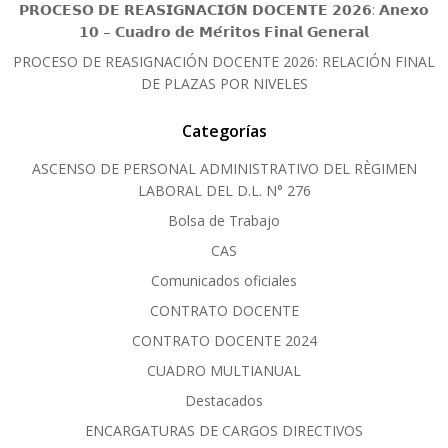
𝗣𝗥𝗢𝗖𝗘𝗦𝗢 𝗗𝗘 𝗥𝗘𝗔𝗦𝗜𝗚𝗡𝗔𝗖𝗜𝗢́𝗡 𝗗𝗢𝗖𝗘𝗡𝗧𝗘 𝟮𝟬𝟮𝟲: 𝗔𝗻𝗲𝘅𝗼
𝟭𝟬 – 𝗖𝘂𝗮𝗱𝗿𝗼 𝗱𝗲 𝗠𝗲́𝗿𝗶𝘁𝗼𝘀 𝗙𝗶𝗻𝗮𝗹 𝗚𝗲𝗻𝗲𝗿𝗮𝗹
PROCESO DE REASIGNACIÓN DOCENTE 2026: RELACIÓN FINAL
DE PLAZAS POR NIVELES
Categorías
ASCENSO DE PERSONAL ADMINISTRATIVO DEL RÈGIMEN
LABORAL DEL D.L. N° 276
Bolsa de Trabajo
CAS
Comunicados oficiales
CONTRATO DOCENTE
CONTRATO DOCENTE 2024
CUADRO MULTIANUAL
Destacados
ENCARGATURAS DE CARGOS DIRECTIVOS