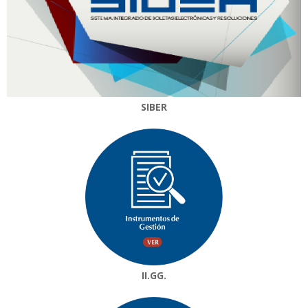
SIBER
II.GG.