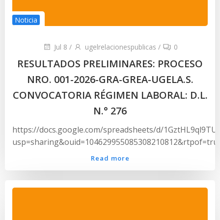
Noticia
Jul 8
/
ugelrelacionespublicas
/
0
RESULTADOS PRELIMINARES: PROCESO
NRO. 001-2026-GRA-GREA-UGELA.S.
CONVOCATORIA RÉGIMEN LABORAL: D.L.
N.° 276
https://docs.google.com/spreadsheets/d/1GztHL9ql9
usp=sharing&ouid=104629955085308210812&rtpof=tru
Read more