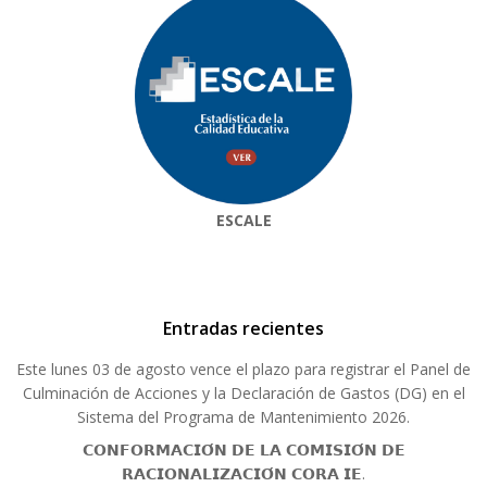
ESCALE
Entradas recientes
Este lunes 03 de agosto vence el plazo para registrar el Panel de
Culminación de Acciones y la Declaración de Gastos (DG) en el
Sistema del Programa de Mantenimiento 2026.
𝗖𝗢𝗡𝗙𝗢𝗥𝗠𝗔𝗖𝗜𝗢́𝗡 𝗗𝗘 𝗟𝗔 𝗖𝗢𝗠𝗜𝗦𝗜𝗢́𝗡 𝗗𝗘
𝗥𝗔𝗖𝗜𝗢𝗡𝗔𝗟𝗜𝗭𝗔𝗖𝗜𝗢́𝗡 𝗖𝗢𝗥𝗔 𝗜𝗘.