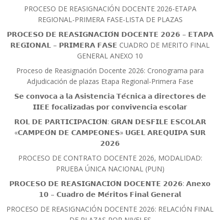
PROCESO DE REASIGNACIÓN DOCENTE 2026-ETAPA
REGIONAL-PRIMERA FASE-LISTA DE PLAZAS
𝗣𝗥𝗢𝗖𝗘𝗦𝗢 𝗗𝗘 𝗥𝗘𝗔𝗦𝗜𝗚𝗡𝗔𝗖𝗜𝗢́𝗡 𝗗𝗢𝗖𝗘𝗡𝗧𝗘 𝟮𝟬𝟮𝟲 – 𝗘𝗧𝗔𝗣𝗔
𝗥𝗘𝗚𝗜𝗢𝗡𝗔𝗟 – 𝗣𝗥𝗜𝗠𝗘𝗥𝗔 𝗙𝗔𝗦𝗘 CUADRO DE MERITO FINAL
GENERAL ANEXO 10
Proceso de Reasignación Docente 2026: Cronograma para
Adjudicación de plazas Etapa Regional-Primera Fase
𝗦𝗲 𝗰𝗼𝗻𝘃𝗼𝗰𝗮 𝗮 𝗹𝗮 𝗔𝘀𝗶𝘀𝘁𝗲𝗻𝗰𝗶𝗮 𝗧𝗲́𝗰𝗻𝗶𝗰𝗮 𝗮 𝗱𝗶𝗿𝗲𝗰𝘁𝗼𝗿𝗲𝘀 𝗱𝗲
𝗜𝗜𝗘𝗘 𝗳𝗼𝗰𝗮𝗹𝗶𝘇𝗮𝗱𝗮𝘀 𝗽𝗼𝗿 𝗰𝗼𝗻𝘃𝗶𝘃𝗲𝗻𝗰𝗶𝗮 𝗲𝘀𝗰𝗼𝗹𝗮𝗿
𝗥𝗢𝗟 𝗗𝗘 𝗣𝗔𝗥𝗧𝗜𝗖𝗜𝗣𝗔𝗖𝗜𝗢́𝗡: 𝗚𝗥𝗔𝗡 𝗗𝗘𝗦𝗙𝗜𝗟𝗘 𝗘𝗦𝗖𝗢𝗟𝗔𝗥
«𝗖𝗔𝗠𝗣𝗘𝗢́𝗡 𝗗𝗘 𝗖𝗔𝗠𝗣𝗘𝗢𝗡𝗘𝗦» 𝗨𝗚𝗘𝗟 𝗔𝗥𝗘𝗤𝗨𝗜𝗣𝗔 𝗦𝗨𝗥
𝟮𝟬𝟮𝟲
PROCESO DE CONTRATO DOCENTE 2026, MODALIDAD:
PRUEBA ÚNICA NACIONAL (PUN)
𝗣𝗥𝗢𝗖𝗘𝗦𝗢 𝗗𝗘 𝗥𝗘𝗔𝗦𝗜𝗚𝗡𝗔𝗖𝗜𝗢́𝗡 𝗗𝗢𝗖𝗘𝗡𝗧𝗘 𝟮𝟬𝟮𝟲: 𝗔𝗻𝗲𝘅𝗼
𝟭𝟬 – 𝗖𝘂𝗮𝗱𝗿𝗼 𝗱𝗲 𝗠𝗲́𝗿𝗶𝘁𝗼𝘀 𝗙𝗶𝗻𝗮𝗹 𝗚𝗲𝗻𝗲𝗿𝗮𝗹
PROCESO DE REASIGNACIÓN DOCENTE 2026: RELACIÓN FINAL
DE PLAZAS POR NIVELES