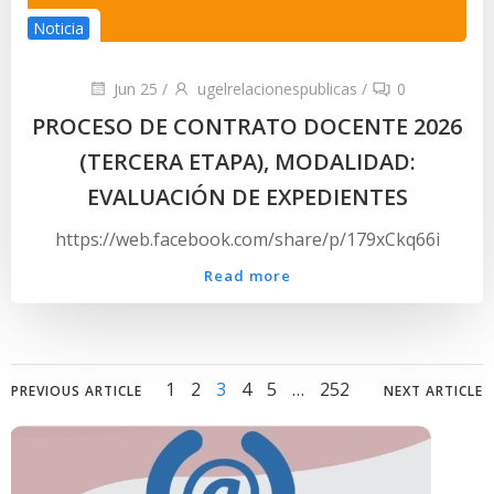
Noticia
Jun 25
/
ugelrelacionespublicas
/
0
PROCESO DE CONTRATO DOCENTE 2026
(TERCERA ETAPA), MODALIDAD:
EVALUACIÓN DE EXPEDIENTES
https://web.facebook.com/share/p/179xCkq66i
Read more
Posts
Posts
Posts
Page
Page
Page
Page
Page
Page
1
2
3
4
5
…
252
PREVIOUS ARTICLE
NEXT ARTICLE
navigation
navigation
navig