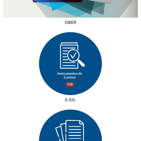
SIBER
II.GG.